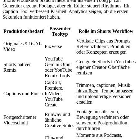
Shorts-Produktion braucht meist mehr als einen Tooltyp. Ein
Generator erzeugt Footage, aber ein Editor steuert Rhythmus. Ein
Caption-Tool verbessert Klarheit. Analytics zeigen, ob die ersten
Sekunden funktioniert haben.
Passender
Produktionsbedarf
Rolle im Shorts-Workflow
Tooltyp
Vertikale Clips aus Prompts,
Originales 9:16-AI-
PixVerse
Referenzbildern, Produkten
Video
oder Konzepten erzeugen
YouTube
Geeignete Shorts in YouTubes
Shorts-nativer
Gemini Omni
eigener Creator-Oberfläche
Remix
oder YouTube
remixen
Remix Tools
CapCut,
Trimmen, captionen, Musik
Premiere,
hinzufügen, Tempo anpassen
Captions und Finish
InVideo,
und uploadfertige Versionen
YouTube
erstellen
Create
Footage umstilisieren,
Runway und
Fortgeschrittener
Bewegung verfeinern oder
ähnliche
Videoschnitt
schwerere Postproduktion
Creative Suites
durchführen
Momente aus Podcasts,
Clip- und