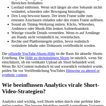
Bereichen fernhalten.
Leerlauf entfernen. Wenn sich länger als eine Sekunde nichts
verändert, schneiden oder Bewegung hinzufügen.
Den Loop bewusst bauen. Der letzte Frame sollte zum
erneuten Anschauen einladen oder den ersten Frame auflösen.
Sound als Timing-Werkzeug nutzen. Klicks, Whooshes,
Ambience oder Musik-Hits lenken Aufmerksamkeit.
Winzige visuelle Details vermeiden. Wenn es auf Armlänge
am Handy nicht verständlich ist, vereinfachen.
Rechte und Plattformregeln prüfen, bevor realistisch
veränderte Inhalte oder Drittassets veröffentlicht werden.
Die
offizielle YouTube-Shorts-Hilfe
ist die Basis für aktuelle Shorts-
Erstellung. Die
Hilfe zu dreiminütigen Shorts
ist nützlich, wenn Sie
einschätzen, ob ein vertikaler Upload als Short behandelt wird.
Wenn Ihr AI-Content realistisch ist und wesentlich verändert wurde,
prüfen Sie vor Veröffentlichung YouTubes
Hinweise zu altered or
synthetic content
.
Wie beeinflussen Analytics virale Short-
Video-Strategien?
Analytics sind wichtig, weil Shorts selten durch eine perfekte Idee
gelöst werden. Der bessere Workflow erstellt kontrollierte Varianten: