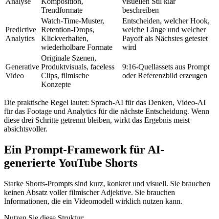
Analyse
Komposition,
visuellen Stil klar
Trendformate
beschreiben
Watch-Time-Muster,
Entscheiden, welcher Hook,
Predictive
Retention-Drops,
welche Länge und welcher
Analytics
Klickverhalten,
Payoff als Nächstes getestet
wiederholbare Formate
wird
Originale Szenen,
Generative
Produktvisuals, faceless
9:16-Quellassets aus Prompt
Video
Clips, filmische
oder Referenzbild erzeugen
Konzepte
Die praktische Regel lautet: Sprach-AI für das Denken, Video-AI
für das Footage und Analytics für die nächste Entscheidung. Wenn
diese drei Schritte getrennt bleiben, wirkt das Ergebnis meist
absichtsvoller.
Ein Prompt-Framework für AI-
generierte YouTube Shorts
Starke Shorts-Prompts sind kurz, konkret und visuell. Sie brauchen
keinen Absatz voller filmischer Adjektive. Sie brauchen
Informationen, die ein Videomodell wirklich nutzen kann.
Nutzen Sie diese Struktur: