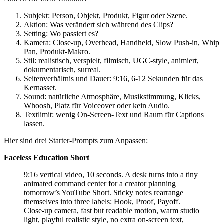
Subjekt: Person, Objekt, Produkt, Figur oder Szene.
Aktion: Was verändert sich während des Clips?
Setting: Wo passiert es?
Kamera: Close-up, Overhead, Handheld, Slow Push-in, Whip
Pan, Produkt-Makro.
Stil: realistisch, verspielt, filmisch, UGC-style, animiert,
dokumentarisch, surreal.
Seitenverhältnis und Dauer: 9:16, 6-12 Sekunden für das
Kernasset.
Sound: natürliche Atmosphäre, Musikstimmung, Klicks,
Whoosh, Platz für Voiceover oder kein Audio.
Textlimit: wenig On-Screen-Text und Raum für Captions
lassen.
Hier sind drei Starter-Prompts zum Anpassen:
Faceless Education Short
9:16 vertical video, 10 seconds. A desk turns into a tiny
animated command center for a creator planning
tomorrow’s YouTube Short. Sticky notes rearrange
themselves into three labels: Hook, Proof, Payoff.
Close-up camera, fast but readable motion, warm studio
light, playful realistic style, no extra on-screen text,