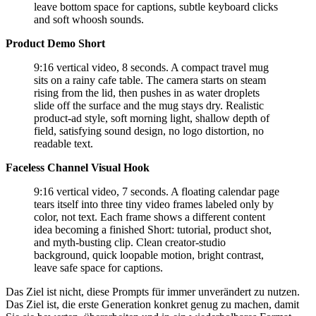
leave bottom space for captions, subtle keyboard clicks
and soft whoosh sounds.
Product Demo Short
9:16 vertical video, 8 seconds. A compact travel mug
sits on a rainy cafe table. The camera starts on steam
rising from the lid, then pushes in as water droplets
slide off the surface and the mug stays dry. Realistic
product-ad style, soft morning light, shallow depth of
field, satisfying sound design, no logo distortion, no
readable text.
Faceless Channel Visual Hook
9:16 vertical video, 7 seconds. A floating calendar page
tears itself into three tiny video frames labeled only by
color, not text. Each frame shows a different content
idea becoming a finished Short: tutorial, product shot,
and myth-busting clip. Clean creator-studio
background, quick loopable motion, bright contrast,
leave safe space for captions.
Das Ziel ist nicht, diese Prompts für immer unverändert zu nutzen.
Das Ziel ist, die erste Generation konkret genug zu machen, damit