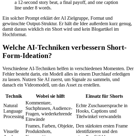
a 12-second story beat, a final payoff, and one caption
line under 8 words.
Ein solcher Prompt erklärt der AI Zielgruppe, Format und
gewünschte Output-Struktur. Er hält die Idee außerdem kurz genug,
damit daraus wirklich ein Short wird und kein Blogartikel im
Hochformat.
Welche AI-Techniken verbessern Short-
Form-Ideation?
Verschiedene AI-Techniken helfen in verschiedenen Momenten. Der
Fehler besteht darin, ein Modell alles in einem Durchlauf erledigen
zu lassen. Nutzen Sie AI zuerst, um Signale zu sammeln, und
danach ein Videomodell, um das Asset zu erstellen.
Technik
Wobei sie hilft
Einsatz für Shorts
Kommentare,
Natural
Echte Zuschauersprache in
Suchphrasen, Audience-
Language
Hooks, Captions und
Fragen, wiederkehrende
Processing
Titelwinkel verwandeln
Einwände
Frames, Farben, Objekte,
Den stärksten ersten Frame
Visuelle
Produktshots,
identifizieren und den