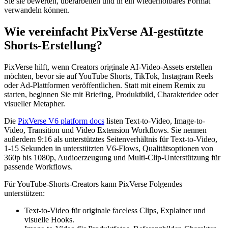
Sie sie bewerten, überarbeiten und in ein wiederholbares Format
verwandeln können.
Wie vereinfacht PixVerse AI-gestützte
Shorts-Erstellung?
PixVerse hilft, wenn Creators originale AI-Video-Assets erstellen
möchten, bevor sie auf YouTube Shorts, TikTok, Instagram Reels
oder Ad-Plattformen veröffentlichen. Statt mit einem Remix zu
starten, beginnen Sie mit Briefing, Produktbild, Charakteridee oder
visueller Metapher.
Die
PixVerse V6 platform docs
listen Text-to-Video, Image-to-
Video, Transition und Video Extension Workflows. Sie nennen
außerdem 9:16 als unterstütztes Seitenverhältnis für Text-to-Video,
1-15 Sekunden in unterstützten V6-Flows, Qualitätsoptionen von
360p bis 1080p, Audioerzeugung und Multi-Clip-Unterstützung für
passende Workflows.
Für YouTube-Shorts-Creators kann PixVerse Folgendes
unterstützen:
Text-to-Video für originale faceless Clips, Explainer und
visuelle Hooks.