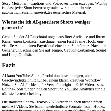
Story-Metaphern, Captions und Voiceover-Ideen erzeugen. Wichtig
ist, dass jeder Short bewusst gestaltet wirkt und nicht wie
automatisch zusammengesetztes generisches Material.
Wie mache ich AI-generierte Shorts weniger
generisch?
Geben Sie der AI Einschränkungen aus Ihrer Audience und Ihrem
Kanal: einen konkreten Zuschauer, einen First-Frame-Hook, eine
visuelle Aktion, einen Payoff und eine klare Stilreferenz. Nach der
Generierung schneiden Sie auf Tempo, Caption-Lesbarkeit, Sound
und Loop-Qualität.
Fazit
AI kann YouTube-Shorts-Produktion beschleunigen, aber
Geschwindigkeit hilft nur bei einem klaren kreativen Workflow.
Nutzen Sie AI für Ideen, PixVerse für originale 9:16-Videoassets,
Editing-Tools für den finalen Short und YouTube Analytics für die
nächste Testentscheidung.
Die stärksten Shorts-Creators 2026 veröffentlichen nicht einfach
mehr AI-Videos. Sie bauen wiederholbare Formate, testen Hooks,
verfeinern Prompts und behalten genug menschlichen Geschmack