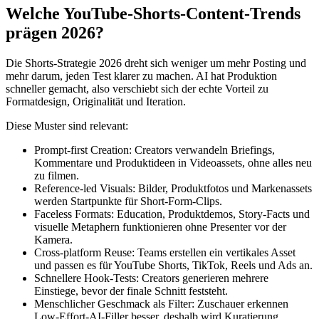
Welche YouTube-Shorts-Content-Trends
prägen 2026?
Die Shorts-Strategie 2026 dreht sich weniger um mehr Posting und
mehr darum, jeden Test klarer zu machen. AI hat Produktion
schneller gemacht, also verschiebt sich der echte Vorteil zu
Formatdesign, Originalität und Iteration.
Diese Muster sind relevant:
Prompt-first Creation: Creators verwandeln Briefings,
Kommentare und Produktideen in Videoassets, ohne alles neu
zu filmen.
Reference-led Visuals: Bilder, Produktfotos und Markenassets
werden Startpunkte für Short-Form-Clips.
Faceless Formats: Education, Produktdemos, Story-Facts und
visuelle Metaphern funktionieren ohne Presenter vor der
Kamera.
Cross-platform Reuse: Teams erstellen ein vertikales Asset
und passen es für YouTube Shorts, TikTok, Reels und Ads an.
Schnellere Hook-Tests: Creators generieren mehrere
Einstiege, bevor der finale Schnitt feststeht.
Menschlicher Geschmack als Filter: Zuschauer erkennen
Low-Effort-AI-Filler besser, deshalb wird Kuratierung