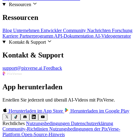
Ressourcen
Ressourcen
Blog
Unternehmen
Entwickler
Community
Nachrichten
Forschung
Karriere
Partnerprogramm
API-Dokumentation
AI-Videogenerator
Kontakt & Support
Kontakt & Support
support@pixverse.ai
Feedback
App herunterladen
Erstellen Sie jederzeit und überall AI-Videos mit PixVerse.
Herunterladen im
App Store
Herunterladen im
Google Play
Rechtliches
Nutzungsbedingungen
Datenschutzerklärung
Community-Richtlinien
Nutzungsbedingungen der PixVerse-
Plattform
Open-Source-Hinweis