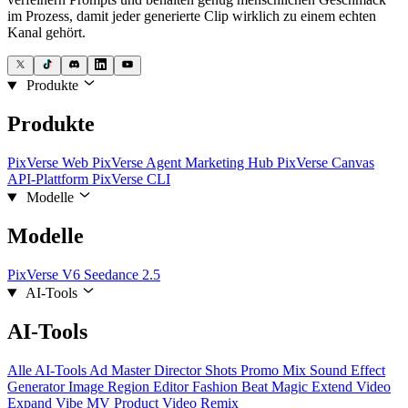
im Prozess, damit jeder generierte Clip wirklich zu einem echten
Kanal gehört.
Produkte
Produkte
PixVerse Web
PixVerse Agent
Marketing Hub
PixVerse Canvas
API-Plattform
PixVerse CLI
Modelle
Modelle
PixVerse V6
Seedance 2.5
AI-Tools
AI-Tools
Alle AI-Tools
Ad Master
Director Shots
Promo Mix
Sound Effect
Generator
Image Region Editor
Fashion Beat
Magic Extend
Video
Expand
Vibe MV
Product Video Remix