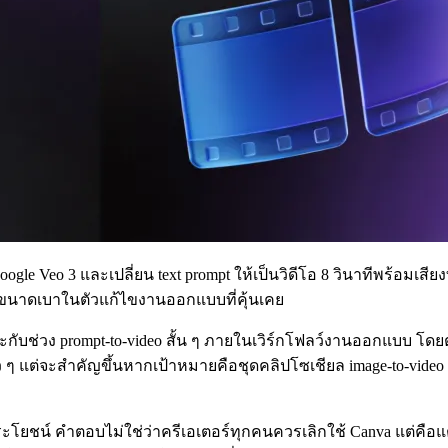
Google Veo 3 และเปลี่ยน text prompt ให้เป็นวิดีโอ 8 วินาทีพร้อมเสีย
ปญขนาดเบาในตัวแก้ไขงานออกแบบที่คุ้นเคย
ับช่วง prompt-to-video สั้น ๆ ภายในเวิร์กโฟลว์งานออกแบบ โดยตอนเ
 ๆ แต่จะสำคัญขึ้นหากเป้าหมายคือชุดคลิปโซเชียล image-to-video ท
ะโยชน์ คำตอบไม่ใช่ว่าครีเอเตอร์ทุกคนควรเลิกใช้ Canva แต่คือแต