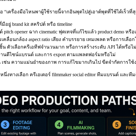
 “เครื่องมือไหนพาผู้ใช้รายนี้จากอินพุตไปสู่เอาต์พุตที่ใช้ได้เร็วที
ีอยู่ brand kit สคริปต์ หรือ timeline
pitch opener ฉาก cinematic ฟุตเทจที่แก้ไขแล้ว product demo หรื
ลื่อนกล้อง aspect ratio เสียง คำบรรยาย เทมเพลต หรือการเลือก
งชิ้น ตัวเลือกครีเอทีฟจำนวนมาก หรือการสร้างระดับ API ได้หรือไม
ts งานดีไซน์แบรนด์ และการ export ตามแพลตฟอร์มหรือไม่
เช่น ความแม่นยำของภาพ การแก้ไขมากเกินไป ขีดจำกัดการใช้งาน 
นึ่งทางเลือก ครีเอเตอร์ filmmaker social editor ทีมแบรนด์ และทีม