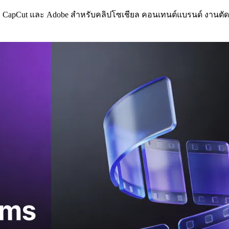
low, CapCut และ Adobe สำหรับคลิปโซเชียล คอนเทนต์แบรนด์ งานตัดต