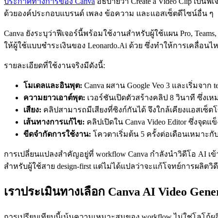
ประกาศทางการของ Canva
อธิบายว่า Create a Video Clip เป็นฟีเ
ด้วยองค์ประกอบแบรนด์ เพลง ข้อความ และแอสเซ็ตดีไซน์อื่น ๆ
Canva ยังระบุว่าฟีเจอร์นี้พร้อมใช้งานสำหรับผู้ใช้แผน Pro, Teams
ให้ผู้ใช้แบบชำระเงินของ Leonardo.Ai ด้วย ซึ่งทำให้การเคลื่อน
รายละเอียดที่ใช้งานจริงมีดังนี้:
โมเดลและอินพุต:
Canva ผสาน Google Veo 3 และเริ่มจาก tex
ความยาวเอาต์พุต:
เวอร์ชันเปิดตัวสร้างคลิป 8 วินาที ซึ่งเ
เสียง:
คลิปสามารถมีเสียงที่ซิงก์กันได้ จึงใกล้เคียงแอสเซ็
เส้นทางการแก้ไข:
คลิปเปิดใน Canva Video Editor ซึ่งจ
ขีดจำกัดการใช้งาน:
โควตาเริ่มต้น 5 ครั้งต่อเดือนเหมา
การเปลี่ยนแปลงสำคัญอยู่ที่ workflow Canva กำลังนำวิดีโอ AI เข
สำหรับผู้ใช้สาย design-first แต่ไม่ได้แปลว่าจะแก้โจทย์การผลิตวิ
เราประเมินทางเลือก Canva AI Video Gener
การเปรียบเทียบนี้เน้นความเหมาะสมของ workflow ไม่ใช่โลโก้ผล