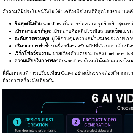
คำถามที่มีประโยชน์จึงไม่ใช่ “เครื่องมือไหนดีที่สุดโดยรวม” แต่คือ
อินพุตเริ่มต้น:
workflow เริ่มจากข้อความ รูปอ้างอิง ฟุตเทจที่ม
เป้าหมายเอาต์พุต:
เป้าหมายคือคลิปโซเชียล แอสเซ็ตแบรนด์ 
ระดับการควบคุม:
ผู้ใช้ควบคุมความสม่ำเสมอของภาพ การเค
ปริมาณการทำซ้ำ:
เครื่องมือรองรับคลิปที่ขัดเกลาแล้วหนึ่
เวิร์กโฟลว์จบงาน:
ช่วยเรื่องคำบรรยาย เพลง timeline edi
ความเสี่ยงในการพลาด:
workflow มีแนวโน้มสะดุดตรงไหน 
นี่คือเหตุผลที่การเปรียบเทียบ Canva อย่างเป็นธรรมต้องมีมากกว่าห
ต้องการเครื่องมือเดียวกัน