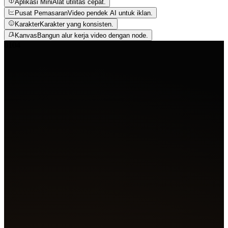
Aplikasi Mini
Alat utilitas cepat.
Pusat Pemasaran
Video pendek AI untuk iklan.
Karakter
Karakter yang konsisten.
Kanvas
Bangun alur kerja video dengan node.
01
04
Agent
Buat 4 shot film
Pupil celah bercahaya di kulit basah, gelembung naik mel
biru keruh. Api biru menyembur dari mesin saat tentakel
dari bayangan. Topeng sosok berkerudung menyala mera