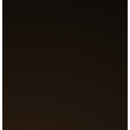
bayangan melintas cepat. Sosok sendirian menghadapi bo
yang meledak dengan cahaya.
Siap. Membuat empat shot.
Membuat...