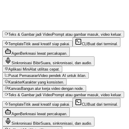
Teks & Gambar jadi Video
Prompt atau gambar masuk, video keluar.
Template
Titik awal kreatif siap pakai.
CLI
Buat dari terminal.
Agen
Berkreasi lewat percakapan.
Sinkronisasi Bibir
Suara, sinkronisasi, dan audio.
Aplikasi Mini
Alat utilitas cepat.
Pusat Pemasaran
Video pendek AI untuk iklan.
Karakter
Karakter yang konsisten.
Kanvas
Bangun alur kerja video dengan node.
Teks & Gambar jadi Video
Prompt atau gambar masuk, video keluar.
Template
Titik awal kreatif siap pakai.
CLI
Buat dari terminal.
Agen
Berkreasi lewat percakapan.
Sinkronisasi Bibir
Suara, sinkronisasi, dan audio.