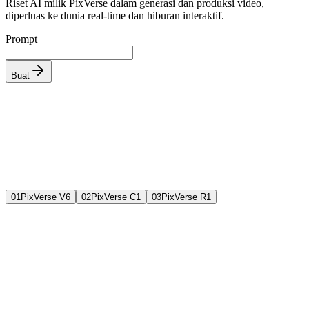
Riset AI milik PixVerse dalam generasi dan produksi video,
diperluas ke dunia real-time dan hiburan interaktif.
Prompt
Buat
0
1
PixVerse V6
0
2
PixVerse C1
0
3
PixVerse R1