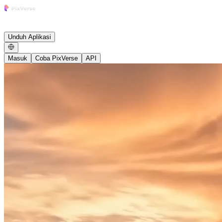
Riset
Produk
Perusahaan
Growth
Studio
Komunitas
Berita
Karier
Blog
Afiliasi
Unduh Aplikasi
Masuk
Coba PixVerse
API