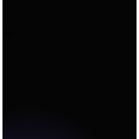
Marketing Hub
E-Commerce
+
Unggah gambar
↗
Tambahkan URL
Buat
03
04
Canvas