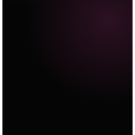
Teks
Urutan produk sinematik dengan orbit lambat, material
dan pencahayaan studio yang terkontrol.