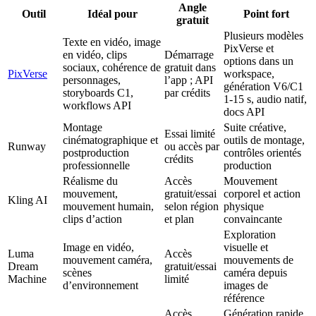
Angle
Outil
Idéal pour
Point fort
gratuit
Plusieurs modèles
Texte en vidéo, image
PixVerse et
en vidéo, clips
Démarrage
options dans un
sociaux, cohérence de
gratuit dans
PixVerse
workspace,
personnages,
l’app ; API
génération V6/C1
storyboards C1,
par crédits
1-15 s, audio natif,
workflows API
docs API
Montage
Suite créative,
Essai limité
cinématographique et
outils de montage,
Runway
ou accès par
postproduction
contrôles orientés
crédits
professionnelle
production
Réalisme du
Accès
Mouvement
mouvement,
gratuit/essai
corporel et action
Kling AI
mouvement humain,
selon région
physique
clips d’action
et plan
convaincante
Exploration
Image en vidéo,
visuelle et
Luma
Accès
mouvement caméra,
mouvements de
Dream
gratuit/essai
scènes
caméra depuis
Machine
limité
d’environnement
images de
référence
Accès
Génération rapide