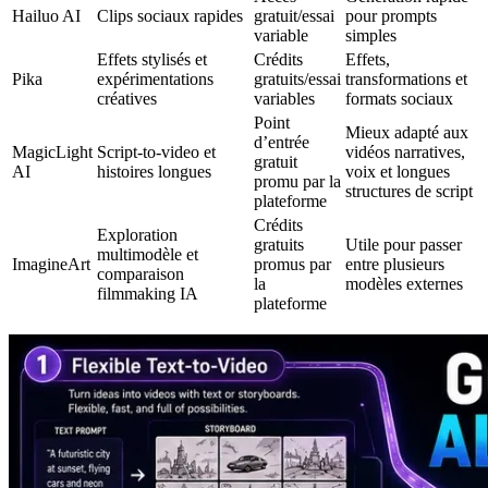
Hailuo AI
Clips sociaux rapides
gratuit/essai
pour prompts
variable
simples
Effets stylisés et
Crédits
Effets,
Pika
expérimentations
gratuits/essai
transformations et
créatives
variables
formats sociaux
Point
Mieux adapté aux
d’entrée
MagicLight
Script-to-video et
vidéos narratives,
gratuit
AI
histoires longues
voix et longues
promu par la
structures de script
plateforme
Crédits
Exploration
gratuits
Utile pour passer
multimodèle et
ImagineArt
promus par
entre plusieurs
comparaison
la
modèles externes
filmmaking IA
plateforme