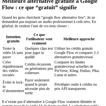
Meilleure alternative gratuite à Google
Flow : ce que “gratuit” signifie
Quand les gens cherchent “google flow alternative free”, ils ne
demandent pas toujours un studio professionnel à coût zéro. En
général, ils veulent l’une de ces trois choses :
Ce que
Intention
l’utilisateur veut
Meilleure approche
gratuite
vraiment
Tester la
Quelques clips test
Utiliser les crédits gratuits
vidéo IA sans
pour juger la
Google Flow et comparer 2-3
payer
qualité
alternatives gratuites/essai
Créer
Comparer les limites
Crédits récurrents
régulièrement
gratuites/essai actuelles de
ou générations peu
des vidéos
PixVerse, Kling, Hailuo, Pika,
coûteuses
sociales
Luma et autres
Payer seulement
Éviter le lock-
quand le projet
Privilégier outils à crédits ou
in
nécessite plus de
prix API transparents
d’abonnement
sortie
Il n’existe pas d’alternative à Google Flow vraiment illimitée et
gratuite pour de la vidéo IA de haute qualité. La génération vidéo