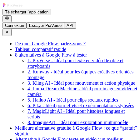
Télécharger l'application
Connexion
Essayer PixVerse
API
De quel Google Flow parlez-vous ?
Tableau comparatif rapide
8 alternatives à Google Flow à tester
1. PixVerse - Idéal pour texte en vidéo flexible et
storyboards
2. Runway - Idéal pour les équipes créatives orientées
montage
3. Kling AI - Idéal pour mouvement et action physique
4. Luma Dream Machine - Idéal pour image en vidéo et
caméra
5. Hailuo AI - Idéal pour clips sociaux rapides
6. Pika - Idéal pour effets et expérimentations stylisées
7. MagicLight AI - Idéal pour histoires longues et
scripts
8. ImagineArt - Idéal pour exploration multimodèle
Meilleure alternative gratuite à Google Flow : ce que “gratuit”
signifie
Alternative à Google Flow texte en vidéo : un meilleur