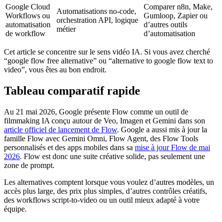
Google Cloud
Comparer n8n, Make,
Automatisations no-code,
Workflows ou
Gumloop, Zapier ou
orchestration API, logique
automatisation
d’autres outils
métier
de workflow
d’automatisation
Cet article se concentre sur le sens vidéo IA. Si vous avez cherché
“google flow free alternative” ou “alternative to google flow text to
video”, vous êtes au bon endroit.
Tableau comparatif rapide
Au 21 mai 2026, Google présente Flow comme un outil de
filmmaking IA conçu autour de Veo, Imagen et Gemini dans son
article officiel de lancement de Flow
. Google a aussi mis à jour la
famille Flow avec Gemini Omni, Flow Agent, des Flow Tools
personnalisés et des apps mobiles dans sa
mise à jour Flow de mai
2026
. Flow est donc une suite créative solide, pas seulement une
zone de prompt.
Les alternatives comptent lorsque vous voulez d’autres modèles, un
accès plus large, des prix plus simples, d’autres contrôles créatifs,
des workflows script-to-video ou un outil mieux adapté à votre
équipe.