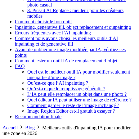
photo casual
8. Picsart AI Replace : meilleur pour les créateurs
mobiles
Comment choisir le bon outil
Inpainting, generative fill, object replacement et outpainting
Erreurs fréquentes avec l’AI inpainting
Comment nous avons choisi les meilleurs outils d’AI
inpainting et de generative fill
Avant de publier une image modifiée par IA, vérifiez ces
points
Comment tester un outil IA de remplacement d’objet
FAQ
Quel est le meilleur outil IA pour modifier seulement
une partie d’une image ?
Qu’est-ce que l’AI inpainting ?
Qu’est-ce que le remplissage génératif ?
L’IA peut-elle remplacer un objet dans une photo ?
Quel éditeur IA peut utiliser une image de référence ?
Comment garder le reste de l’image inchangé ?
Image Region Editor est-il gratuit à essayer ?
Recommandation finale
Accueil
Blog
Meilleurs outils d'inpainting IA pour modifier
une zone en 2026