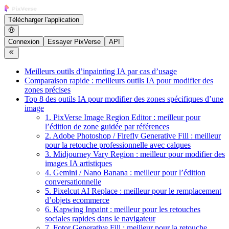
Télécharger l'application
Connexion
Essayer PixVerse
API
Meilleurs outils d’inpainting IA par cas d’usage
Comparaison rapide : meilleurs outils IA pour modifier des
zones précises
Top 8 des outils IA pour modifier des zones spécifiques d’une
image
1. PixVerse Image Region Editor : meilleur pour
l’édition de zone guidée par références
2. Adobe Photoshop / Firefly Generative Fill : meilleur
pour la retouche professionnelle avec calques
3. Midjourney Vary Region : meilleur pour modifier des
images IA artistiques
4. Gemini / Nano Banana : meilleur pour l’édition
conversationnelle
5. Pixelcut AI Replace : meilleur pour le remplacement
d’objets ecommerce
6. Kapwing Inpaint : meilleur pour les retouches
sociales rapides dans le navigateur
7. Fotor Generative Fill : meilleur pour la retouche