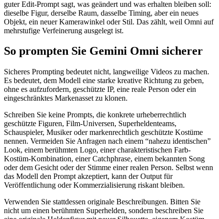
guter Edit-Prompt sagt, was geändert und was erhalten bleiben soll:
dieselbe Figur, derselbe Raum, dasselbe Timing, aber ein neues
Objekt, ein neuer Kamerawinkel oder Stil. Das zählt, weil Omni auf
mehrstufige Verfeinerung ausgelegt ist.
So prompten Sie Gemini Omni sicherer
Sicheres Prompting bedeutet nicht, langweilige Videos zu machen.
Es bedeutet, dem Modell eine starke kreative Richtung zu geben,
ohne es aufzufordern, geschützte IP, eine reale Person oder ein
eingeschränktes Markenasset zu klonen.
Schreiben Sie keine Prompts, die konkrete urheberrechtlich
geschützte Figuren, Film-Universen, Superheldenteams,
Schauspieler, Musiker oder markenrechtlich geschützte Kostüme
nennen. Vermeiden Sie Anfragen nach einem “nahezu identischen”
Look, einem berühmten Logo, einer charakteristischen Farb-
Kostüm-Kombination, einer Catchphrase, einem bekannten Song
oder dem Gesicht oder der Stimme einer realen Person. Selbst wenn
das Modell den Prompt akzeptiert, kann der Output für
Veröffentlichung oder Kommerzialisierung riskant bleiben.
Verwenden Sie stattdessen originale Beschreibungen. Bitten Sie
nicht um einen berühmten Superhelden, sondern beschreiben Sie