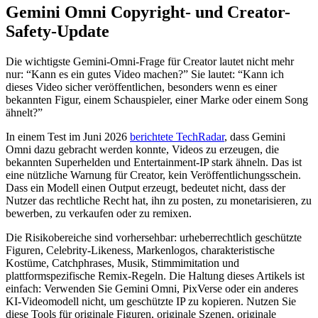
Gemini Omni Copyright- und Creator-
Safety-Update
Die wichtigste Gemini-Omni-Frage für Creator lautet nicht mehr
nur: “Kann es ein gutes Video machen?” Sie lautet: “Kann ich
dieses Video sicher veröffentlichen, besonders wenn es einer
bekannten Figur, einem Schauspieler, einer Marke oder einem Song
ähnelt?”
In einem Test im Juni 2026
berichtete TechRadar
, dass Gemini
Omni dazu gebracht werden konnte, Videos zu erzeugen, die
bekannten Superhelden und Entertainment-IP stark ähneln. Das ist
eine nützliche Warnung für Creator, kein Veröffentlichungsschein.
Dass ein Modell einen Output erzeugt, bedeutet nicht, dass der
Nutzer das rechtliche Recht hat, ihn zu posten, zu monetarisieren, zu
bewerben, zu verkaufen oder zu remixen.
Die Risikobereiche sind vorhersehbar: urheberrechtlich geschützte
Figuren, Celebrity-Likeness, Markenlogos, charakteristische
Kostüme, Catchphrases, Musik, Stimmimitation und
plattformspezifische Remix-Regeln. Die Haltung dieses Artikels ist
einfach: Verwenden Sie Gemini Omni, PixVerse oder ein anderes
KI-Videomodell nicht, um geschützte IP zu kopieren. Nutzen Sie
diese Tools für originale Figuren, originale Szenen, originale