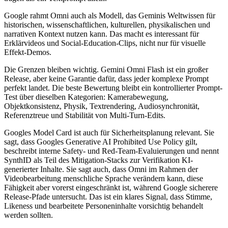
Google rahmt Omni auch als Modell, das Geminis Weltwissen für
historischen, wissenschaftlichen, kulturellen, physikalischen und
narrativen Kontext nutzen kann. Das macht es interessant für
Erklärvideos und Social-Education-Clips, nicht nur für visuelle
Effekt-Demos.
Die Grenzen bleiben wichtig. Gemini Omni Flash ist ein großer
Release, aber keine Garantie dafür, dass jeder komplexe Prompt
perfekt landet. Die beste Bewertung bleibt ein kontrollierter Prompt-
Test über dieselben Kategorien: Kamerabewegung,
Objektkonsistenz, Physik, Textrendering, Audiosynchronität,
Referenztreue und Stabilität von Multi-Turn-Edits.
Googles Model Card ist auch für Sicherheitsplanung relevant. Sie
sagt, dass Googles Generative AI Prohibited Use Policy gilt,
beschreibt interne Safety- und Red-Team-Evaluierungen und nennt
SynthID als Teil des Mitigation-Stacks zur Verifikation KI-
generierter Inhalte. Sie sagt auch, dass Omni im Rahmen der
Videobearbeitung menschliche Sprache verändern kann, diese
Fähigkeit aber vorerst eingeschränkt ist, während Google sicherere
Release-Pfade untersucht. Das ist ein klares Signal, dass Stimme,
Likeness und bearbeitete Personeninhalte vorsichtig behandelt
werden sollten.