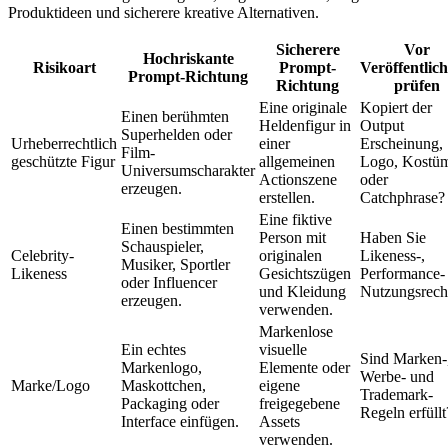
Produktideen und sicherere kreative Alternativen.
Sicherere
Vor
Hochriskante
Risikoart
Prompt-
Veröffentlic
Prompt-Richtung
Richtung
prüfen
Eine originale
Kopiert der
Einen berühmten
Heldenfigur in
Output
Superhelden oder
Urheberrechtlich
einer
Erscheinung,
Film-
geschützte Figur
allgemeinen
Logo, Kostü
Universumscharakter
Actionszene
oder
erzeugen.
erstellen.
Catchphrase?
Eine fiktive
Einen bestimmten
Person mit
Haben Sie
Schauspieler,
Celebrity-
originalen
Likeness-,
Musiker, Sportler
Likeness
Gesichtszügen
Performance-
oder Influencer
und Kleidung
Nutzungsrech
erzeugen.
verwenden.
Markenlose
Ein echtes
visuelle
Sind Marken-
Markenlogo,
Elemente oder
Werbe- und
Marke/Logo
Maskottchen,
eigene
Trademark-
Packaging oder
freigegebene
Regeln erfüllt
Interface einfügen.
Assets
verwenden.