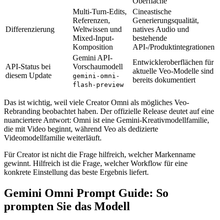
Oberfläche
Multi-Turn-Edits,
Cineastische
Referenzen,
Generierungsqualität,
Differenzierung
Weltwissen und
natives Audio und
Mixed-Input-
bestehende
Komposition
API-/Produktintegrationen
Gemini API-
Entwickleroberflächen für
API-Status bei
Vorschaumodell
aktuelle Veo-Modelle sind
diesem Update
gemini-omni-
bereits dokumentiert
flash-preview
Das ist wichtig, weil viele Creator Omni als mögliches Veo-
Rebranding beobachtet haben. Der offizielle Release deutet auf eine
nuanciertere Antwort: Omni ist eine Gemini-Kreativmodellfamilie,
die mit Video beginnt, während Veo als dedizierte
Videomodellfamilie weiterläuft.
Für Creator ist nicht die Frage hilfreich, welcher Markenname
gewinnt. Hilfreich ist die Frage, welcher Workflow für eine
konkrete Einstellung das beste Ergebnis liefert.
Gemini Omni Prompt Guide: So
prompten Sie das Modell