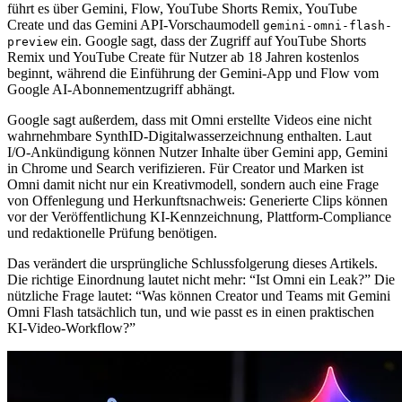
führt es über Gemini, Flow, YouTube Shorts Remix, YouTube
Create und das Gemini API-Vorschaumodell
gemini-omni-flash-
ein. Google sagt, dass der Zugriff auf YouTube Shorts
preview
Remix und YouTube Create für Nutzer ab 18 Jahren kostenlos
beginnt, während die Einführung der Gemini-App und Flow vom
Google AI-Abonnementzugriff abhängt.
Google sagt außerdem, dass mit Omni erstellte Videos eine nicht
wahrnehmbare SynthID-Digitalwasserzeichnung enthalten. Laut
I/O-Ankündigung können Nutzer Inhalte über Gemini app, Gemini
in Chrome und Search verifizieren. Für Creator und Marken ist
Omni damit nicht nur ein Kreativmodell, sondern auch eine Frage
von Offenlegung und Herkunftsnachweis: Generierte Clips können
vor der Veröffentlichung KI-Kennzeichnung, Plattform-Compliance
und redaktionelle Prüfung benötigen.
Das verändert die ursprüngliche Schlussfolgerung dieses Artikels.
Die richtige Einordnung lautet nicht mehr: “Ist Omni ein Leak?” Die
nützliche Frage lautet: “Was können Creator und Teams mit Gemini
Omni Flash tatsächlich tun, und wie passt es in einen praktischen
KI-Video-Workflow?”