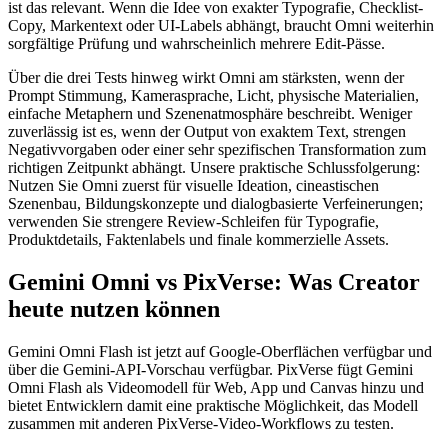
ist das relevant. Wenn die Idee von exakter Typografie, Checklist-
Copy, Markentext oder UI-Labels abhängt, braucht Omni weiterhin
sorgfältige Prüfung und wahrscheinlich mehrere Edit-Pässe.
Über die drei Tests hinweg wirkt Omni am stärksten, wenn der
Prompt Stimmung, Kamerasprache, Licht, physische Materialien,
einfache Metaphern und Szenenatmosphäre beschreibt. Weniger
zuverlässig ist es, wenn der Output von exaktem Text, strengen
Negativvorgaben oder einer sehr spezifischen Transformation zum
richtigen Zeitpunkt abhängt. Unsere praktische Schlussfolgerung:
Nutzen Sie Omni zuerst für visuelle Ideation, cineastischen
Szenenbau, Bildungskonzepte und dialogbasierte Verfeinerungen;
verwenden Sie strengere Review-Schleifen für Typografie,
Produktdetails, Faktenlabels und finale kommerzielle Assets.
Gemini Omni vs PixVerse: Was Creator
heute nutzen können
Gemini Omni Flash ist jetzt auf Google-Oberflächen verfügbar und
über die Gemini-API-Vorschau verfügbar. PixVerse fügt Gemini
Omni Flash als Videomodell für Web, App und Canvas hinzu und
bietet Entwicklern damit eine praktische Möglichkeit, das Modell
zusammen mit anderen PixVerse-Video-Workflows zu testen.