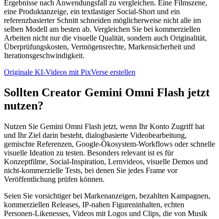
Ergebnisse nach Anwendungsfall zu vergleichen. Eine Filmszene,
eine Produktanzeige, ein textlastiger Social-Short und ein
referenzbasierter Schnitt schneiden möglicherweise nicht alle im
selben Modell am besten ab. Vergleichen Sie bei kommerziellen
Arbeiten nicht nur die visuelle Qualität, sondern auch Originalität,
Überprüfungskosten, Vermögensrechte, Markensicherheit und
Iterationsgeschwindigkeit.
Originale KI-Videos mit PixVerse erstellen
Sollten Creator Gemini Omni Flash jetzt
nutzen?
Nutzen Sie Gemini Omni Flash jetzt, wenn Ihr Konto Zugriff hat
und Ihr Ziel darin besteht, dialogbasierte Videobearbeitung,
gemischte Referenzen, Google-Ökosystem-Workflows oder schnelle
visuelle Ideation zu testen. Besonders relevant ist es für
Konzeptfilme, Social-Inspiration, Lernvideos, visuelle Demos und
nicht-kommerzielle Tests, bei denen Sie jedes Frame vor
Veröffentlichung prüfen können.
Seien Sie vorsichtiger bei Markenanzeigen, bezahlten Kampagnen,
kommerziellen Releases, IP-nahen Figureninhalten, echten
Personen-Likenesses, Videos mit Logos und Clips, die von Musik