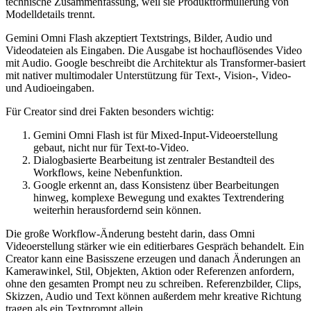
technische Zusammenfassung, weil sie Produktformulierung von
Modelldetails trennt.
Gemini Omni Flash akzeptiert Textstrings, Bilder, Audio und
Videodateien als Eingaben. Die Ausgabe ist hochauflösendes Video
mit Audio. Google beschreibt die Architektur als Transformer-basiert
mit nativer multimodaler Unterstützung für Text-, Vision-, Video-
und Audioeingaben.
Für Creator sind drei Fakten besonders wichtig:
Gemini Omni Flash ist für Mixed-Input-Videoerstellung
gebaut, nicht nur für Text-to-Video.
Dialogbasierte Bearbeitung ist zentraler Bestandteil des
Workflows, keine Nebenfunktion.
Google erkennt an, dass Konsistenz über Bearbeitungen
hinweg, komplexe Bewegung und exaktes Textrendering
weiterhin herausfordernd sein können.
Die große Workflow-Änderung besteht darin, dass Omni
Videoerstellung stärker wie ein editierbares Gespräch behandelt. Ein
Creator kann eine Basisszene erzeugen und danach Änderungen an
Kamerawinkel, Stil, Objekten, Aktion oder Referenzen anfordern,
ohne den gesamten Prompt neu zu schreiben. Referenzbilder, Clips,
Skizzen, Audio und Text können außerdem mehr kreative Richtung
tragen als ein Textprompt allein.