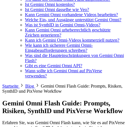
Ist Gemini Omni kostenlos?
Ist Gemini Omni dasselbe wie Veo?
Kann Gemini Omni vorhandene Videos bearbeiten?
Welche Ein- und Ausgänge unterstützt Gemini Omni?
Was ist SynthID in Gemini Omni-Videos?
Kann Gemini Omni urheberrechtlich geschützte
Zeichen generieren?
Kann ich Gemini Omni-Videos kommerziell nutzen?
Wie kann ich sicherere Gemini Omni-
Eingabeaufforderungen schreiben?
Was sind die Haupteinschränkungen von Gemini Omni
Flash?
Gibt es eine Gemini Omni API?
Wann sollte ich Gemini Omni auf PixVerse
verwenden?
Startseite
Blog
Gemini Omni Flash Guide: Prompts, Risiken,
SynthID und PixVerse Workflow
Gemini Omni Flash Guide: Prompts,
Risiken, SynthID und PixVerse Workflow
Erfahren Sie, was Gemini Omni Flash kann, wie Sie es auf PixVerse