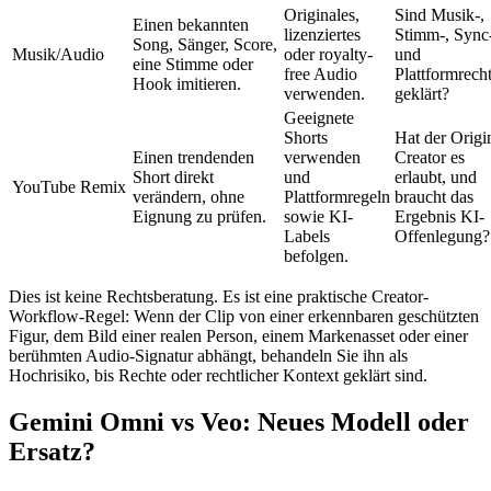
Originales,
Sind Musik-,
Einen bekannten
lizenziertes
Stimm-, Sync
Song, Sänger, Score,
Musik/Audio
oder royalty-
und
eine Stimme oder
free Audio
Plattformrech
Hook imitieren.
verwenden.
geklärt?
Geeignete
Shorts
Hat der Origi
Einen trendenden
verwenden
Creator es
Short direkt
und
erlaubt, und
YouTube Remix
verändern, ohne
Plattformregeln
braucht das
Eignung zu prüfen.
sowie KI-
Ergebnis KI-
Labels
Offenlegung?
befolgen.
Dies ist keine Rechtsberatung. Es ist eine praktische Creator-
Workflow-Regel: Wenn der Clip von einer erkennbaren geschützten
Figur, dem Bild einer realen Person, einem Markenasset oder einer
berühmten Audio-Signatur abhängt, behandeln Sie ihn als
Hochrisiko, bis Rechte oder rechtlicher Kontext geklärt sind.
Gemini Omni vs Veo: Neues Modell oder
Ersatz?