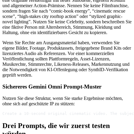
eine originale Heldenfigur mit neuer Silhouette, eigenem Kostüm
und allgemeiner Action-Prämisse. Nennen Sie keine Filmfranchise,
sondern fragen Sie nach “comic-book energy”, “cinematic rescue
scene”, “high-stakes city rooftop action” oder “stylized graphic-
novel lighting”. Nutzen Sie keine Celebrity, sondern beschreiben Sie
eine fiktive Person mit Altersbereich, Stimmung, Kleidung und
Haltung, ohne ein identifizierbares Gesicht zu kopieren.
Wenn Sie Rechte am Ausgangsmaterial haben, verwenden Sie
eigene Bilder, Footage, Produktassets, freigegebene Brand Kits oder
lizenziertes Audio als Referenzen. Vor einer kommerziellen
Veröffentlichung sollten Plattformregeln, Asset-Lizenzen,
Musikrechte, Stimmrechte, Likeness-Releases, Markennutzung und
die Notwendigkeit von KI-Offenlegung oder SynthID-Verifikation
geprüft werden.
Sichereres Gemini Omni Prompt-Muster
Nutzen Sie diese Struktur, wenn Sie starke Ergebnisse möchten,
ohne sich auf geschützte IP zu stützen:
Create a 10-second original cinematic video. The subjec
Drei Prompts, die wir zuerst testen
würden