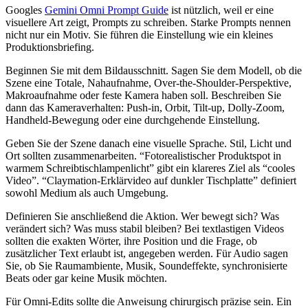
Googles
Gemini Omni Prompt Guide
ist nützlich, weil er eine
visuellere Art zeigt, Prompts zu schreiben. Starke Prompts nennen
nicht nur ein Motiv. Sie führen die Einstellung wie ein kleines
Produktionsbriefing.
Beginnen Sie mit dem Bildausschnitt. Sagen Sie dem Modell, ob die
Szene eine Totale, Nahaufnahme, Over-the-Shoulder-Perspektive,
Makroaufnahme oder feste Kamera haben soll. Beschreiben Sie
dann das Kameraverhalten: Push-in, Orbit, Tilt-up, Dolly-Zoom,
Handheld-Bewegung oder eine durchgehende Einstellung.
Geben Sie der Szene danach eine visuelle Sprache. Stil, Licht und
Ort sollten zusammenarbeiten. “Fotorealistischer Produktspot in
warmem Schreibtischlampenlicht” gibt ein klareres Ziel als “cooles
Video”. “Claymation-Erklärvideo auf dunkler Tischplatte” definiert
sowohl Medium als auch Umgebung.
Definieren Sie anschließend die Aktion. Wer bewegt sich? Was
verändert sich? Was muss stabil bleiben? Bei textlastigen Videos
sollten die exakten Wörter, ihre Position und die Frage, ob
zusätzlicher Text erlaubt ist, angegeben werden. Für Audio sagen
Sie, ob Sie Raumambiente, Musik, Soundeffekte, synchronisierte
Beats oder gar keine Musik möchten.
Für Omni-Edits sollte die Anweisung chirurgisch präzise sein. Ein