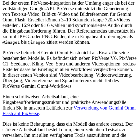
Bei der ersten PixVerse-Integration ist der Umfang enger als bei der
vollständigen Google-API. PixVerse unterstützt die Generierung
von Text-zu-Video, Bild-zu-Video und Bildreferenzen für Gemini
Omni Flash. Ersteller können 3–10 Sekunden lange 720p-Videos
erstellen, 16:9 oder 9:16 wählen und synchronisiertes Audio durch
die Eingabeaufforderung führen. Der Referenzmodus unterstützt bis
zu fünf JPEG- oder PNG-Bilder, die in Eingabeaufforderungen als
bis
zitiert werden können.
@image1
@image5
PixVerse betrachtet Gemini Omni Flash nicht als Ersatz für seine
bestehenden Modelle. Es befindet sich neben PixVerse V6, PixVerse
C1, Seedance, Kling, Veo, Sora und anderen Videooptionen, sodass
Ersteller dasselbe Briefing in allen Workflows vergleichen können.
In dieser ersten Version sind Videobearbeitung, Videoerweiterung,
Übergang, Videoreferenz und Sprachreferenz nicht Teil des
PixVerse Gemini Omni-Workflows.
Einen schrittweisen Arbeitsablauf, eine
Eingabeaufforderungsstruktur und praktische Anwendungsfälle
finden Sie in unserem Leitfaden zur
Verwendung von Gemini Omni
Flash auf PixVerse
.
Dies ist keine Behauptung, dass ein Modell das andere ersetzt. Der
stärkere Arbeitsablauf besteht darin, einen zeitnahen Testsatz zu
verwalten, ihn mit allen verfügbaren Tools auszuführen und die