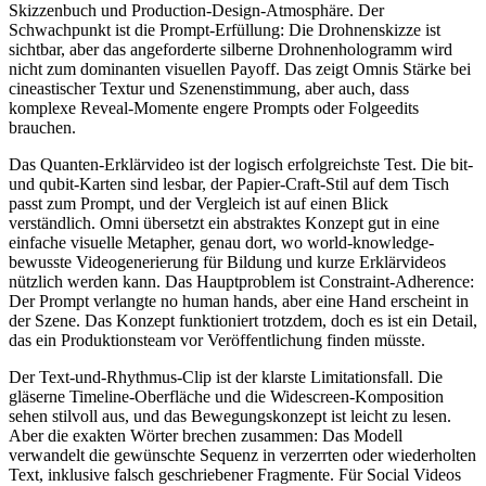
Skizzenbuch und Production-Design-Atmosphäre. Der
Schwachpunkt ist die Prompt-Erfüllung: Die Drohnenskizze ist
sichtbar, aber das angeforderte silberne Drohnenhologramm wird
nicht zum dominanten visuellen Payoff. Das zeigt Omnis Stärke bei
cineastischer Textur und Szenenstimmung, aber auch, dass
komplexe Reveal-Momente engere Prompts oder Folgeedits
brauchen.
Das Quanten-Erklärvideo ist der logisch erfolgreichste Test. Die bit-
und qubit-Karten sind lesbar, der Papier-Craft-Stil auf dem Tisch
passt zum Prompt, und der Vergleich ist auf einen Blick
verständlich. Omni übersetzt ein abstraktes Konzept gut in eine
einfache visuelle Metapher, genau dort, wo world-knowledge-
bewusste Videogenerierung für Bildung und kurze Erklärvideos
nützlich werden kann. Das Hauptproblem ist Constraint-Adherence:
Der Prompt verlangte no human hands, aber eine Hand erscheint in
der Szene. Das Konzept funktioniert trotzdem, doch es ist ein Detail,
das ein Produktionsteam vor Veröffentlichung finden müsste.
Der Text-und-Rhythmus-Clip ist der klarste Limitationsfall. Die
gläserne Timeline-Oberfläche und die Widescreen-Komposition
sehen stilvoll aus, und das Bewegungskonzept ist leicht zu lesen.
Aber die exakten Wörter brechen zusammen: Das Modell
verwandelt die gewünschte Sequenz in verzerrten oder wiederholten
Text, inklusive falsch geschriebener Fragmente. Für Social Videos