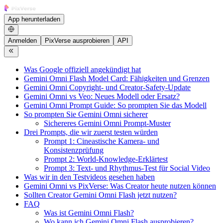
App herunterladen
Anmelden
PixVerse ausprobieren
API
Was Google offiziell angekündigt hat
Gemini Omni Flash Model Card: Fähigkeiten und Grenzen
Gemini Omni Copyright- und Creator-Safety-Update
Gemini Omni vs Veo: Neues Modell oder Ersatz?
Gemini Omni Prompt Guide: So prompten Sie das Modell
So prompten Sie Gemini Omni sicherer
Sichereres Gemini Omni Prompt-Muster
Drei Prompts, die wir zuerst testen würden
Prompt 1: Cineastische Kamera- und
Konsistenzprüfung
Prompt 2: World-Knowledge-Erklärtest
Prompt 3: Text- und Rhythmus-Test für Social Video
Was wir in den Testvideos gesehen haben
Gemini Omni vs PixVerse: Was Creator heute nutzen können
Sollten Creator Gemini Omni Flash jetzt nutzen?
FAQ
Was ist Gemini Omni Flash?
Wo kann ich Gemini Omni Flash ausprobieren?