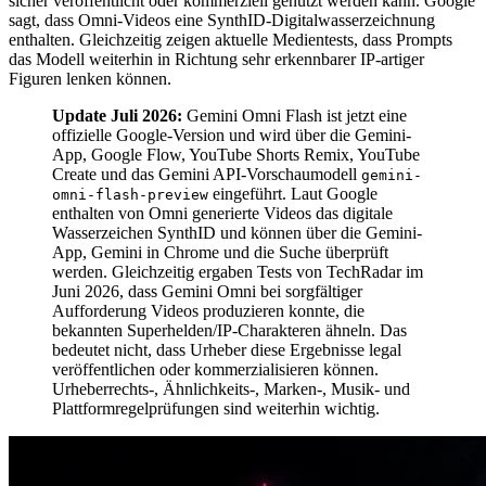
sicher veröffentlicht oder kommerziell genutzt werden kann. Google
sagt, dass Omni-Videos eine SynthID-Digitalwasserzeichnung
enthalten. Gleichzeitig zeigen aktuelle Medientests, dass Prompts
das Modell weiterhin in Richtung sehr erkennbarer IP-artiger
Figuren lenken können.
Update Juli 2026:
Gemini Omni Flash ist jetzt eine
offizielle Google-Version und wird über die Gemini-
App, Google Flow, YouTube Shorts Remix, YouTube
Create und das Gemini API-Vorschaumodell
gemini-
eingeführt. Laut Google
omni-flash-preview
enthalten von Omni generierte Videos das digitale
Wasserzeichen SynthID und können über die Gemini-
App, Gemini in Chrome und die Suche überprüft
werden. Gleichzeitig ergaben Tests von TechRadar im
Juni 2026, dass Gemini Omni bei sorgfältiger
Aufforderung Videos produzieren konnte, die
bekannten Superhelden/IP-Charakteren ähneln. Das
bedeutet nicht, dass Urheber diese Ergebnisse legal
veröffentlichen oder kommerzialisieren können.
Urheberrechts-, Ähnlichkeits-, Marken-, Musik- und
Plattformregelprüfungen sind weiterhin wichtig.