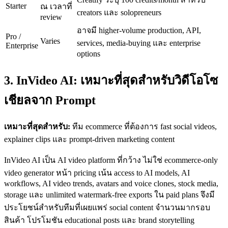
Starter
ณ เวลาที่
creators และ solopreneurs
review
อาจมี higher-volume production, API,
Pro /
Varies
services, media-buying และ enterprise
Enterprise
options
3. InVideo AI: เหมาะที่สุดสำหรับวิดีโอโซ
เชียลจาก Prompt
เหมาะที่สุดสำหรับ:
ทีม ecommerce ที่ต้องการ fast social videos,
explainer clips และ prompt-driven marketing content
InVideo AI เป็น AI video platform ที่กว้าง ไม่ใช่ ecommerce-only
video generator หน้า pricing เน้น access to AI models, AI
workflows, AI video trends, avatars and voice clones, stock media,
storage และ unlimited watermark-free exports ใน paid plans จึงมี
ประโยชน์สำหรับทีมที่เผยแพร่ social content จำนวนมากรอบ
สินค้า โปรโมชัน educational posts และ brand storytelling