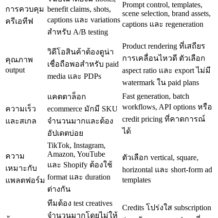
Prompt control, templates,
การควบคุม
benefit claims, shots,
scene selection, brand assets,
captions และ variations
ครีเอทีฟ
captions และ regeneration
สำหรับ A/B testing
Product rendering ที่เสถียร
วิดีโอสินค้าต้องดูน่า
การเคลื่อนไหวดี ตัวเลือก
คุณภาพ
เชื่อถือพอสำหรับ paid
output
aspect ratio และ export ไม่มี
media และ PDPs
watermark ใน paid plans
Fast generation, batch
แคตตาล็อก
workflows, API options หรือ
ความเร็ว
ecommerce มักมี SKU
credit pricing ที่คาดการณ์
และสเกล
จำนวนมากและต้อง
ได้
อัปเดตบ่อย
TikTok, Instagram,
Amazon, YouTube
ความ
ตัวเลือก vertical, square,
และ Shopify ต้องใช้
เหมาะกับ
horizontal และ short-form ad
format และ duration
templates
แพลตฟอร์ม
ต่างกัน
ทีมต้อง test creatives
Credits โปร่งใส subscription
จำนวนมากโดยไม่ให้