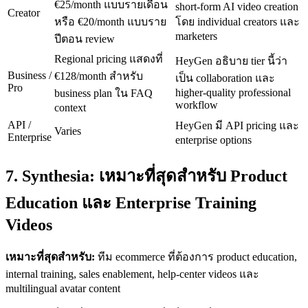
€25/month แบบรายเดือน
short-form AI video creation
Creator
หรือ €20/month แบบราย
โดย individual creators และ
marketers
ปีตอน review
Regional pricing แสดงที่
HeyGen อธิบาย tier นี้ว่า
Business /
€128/month สำหรับ
เป็น collaboration และ
Pro
higher-quality professional
business plan ใน FAQ
workflow
context
API /
HeyGen มี API pricing และ
Varies
Enterprise
enterprise options
7. Synthesia: เหมาะที่สุดสำหรับ Product
Education และ Enterprise Training
Videos
เหมาะที่สุดสำหรับ:
ทีม ecommerce ที่ต้องการ product education,
internal training, sales enablement, help-center videos และ
multilingual avatar content