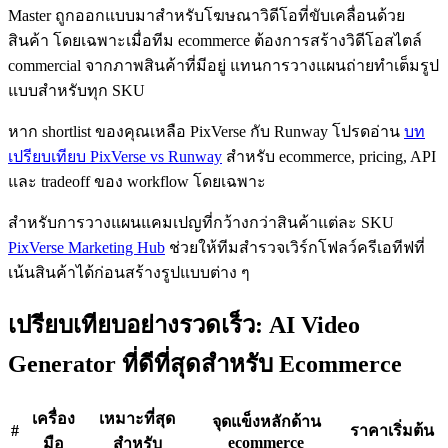
Master ถูกออกแบบมาสำหรับโฆษณาวิดีโอที่ขับเคลื่อนด้วย
สินค้า โดยเฉพาะเมื่อทีม ecommerce ต้องการสร้างวิดีโอสไตล์
commercial จากภาพสินค้าที่มีอยู่ แทนการวางแผนถ่ายทำเต็มรูป
แบบสำหรับทุก SKU
หาก shortlist ของคุณเหลือ PixVerse กับ Runway โปรดอ่าน
บท
เปรียบเทียบ PixVerse vs Runway
สำหรับ ecommerce, pricing, API
และ tradeoff ของ workflow โดยเฉพาะ
สำหรับการวางแผนแคมเปญที่กว้างกว่าสินค้าแต่ละ SKU
PixVerse Marketing Hub
ช่วยให้ทีมสำรวจเวิร์กโฟลว์ครีเอทีฟที่
เน้นสินค้าได้ก่อนสร้างรูปแบบต่าง ๆ
เปรียบเทียบอย่างรวดเร็ว: AI Video
Generator ที่ดีที่สุดสำหรับ Ecommerce
เครื่อง
เหมาะที่สุด
จุดแข็งหลักด้าน
#
ราคาเริ่มต้น
ecommerce
มือ
สำหรับ