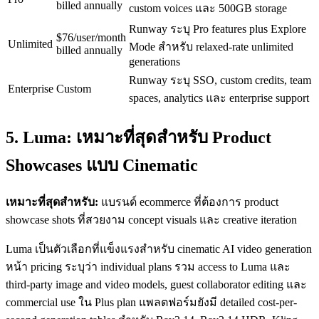
billed annually
custom voices และ 500GB storage
Runway ระบุ Pro features plus Explore
$76/user/month
Unlimited
Mode สำหรับ relaxed-rate unlimited
billed annually
generations
Runway ระบุ SSO, custom credits, team
Enterprise
Custom
spaces, analytics และ enterprise support
5. Luma: เหมาะที่สุดสำหรับ Product
Showcases แบบ Cinematic
เหมาะที่สุดสำหรับ:
แบรนด์ ecommerce ที่ต้องการ product
showcase shots ที่สวยงาม concept visuals และ creative iteration
Luma เป็นตัวเลือกที่แข็งแรงสำหรับ cinematic AI video generation
หน้า pricing ระบุว่า individual plans รวม access to Luma และ
third-party image and video models, guest collaborator editing และ
commercial use ใน Plus plan แพลตฟอร์มยังมี detailed cost-per-