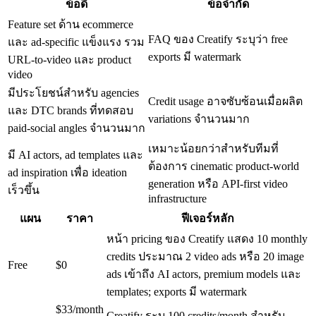
ข้อดี
ข้อจำกัด
Feature set ด้าน ecommerce
FAQ ของ Creatify ระบุว่า free
และ ad-specific แข็งแรง รวม
exports มี watermark
URL-to-video และ product
video
มีประโยชน์สำหรับ agencies
Credit usage อาจซับซ้อนเมื่อผลิต
และ DTC brands ที่ทดสอบ
variations จำนวนมาก
paid-social angles จำนวนมาก
เหมาะน้อยกว่าสำหรับทีมที่
มี AI actors, ad templates และ
ต้องการ cinematic product-world
ad inspiration เพื่อ ideation
generation หรือ API-first video
เร็วขึ้น
infrastructure
แผน
ราคา
ฟีเจอร์หลัก
หน้า pricing ของ Creatify แสดง 10 monthly
credits ประมาณ 2 video ads หรือ 20 image
Free
$0
ads เข้าถึง AI actors, premium models และ
templates; exports มี watermark
$33/month
Creatify ระบุ 100 credits/month สำหรับ