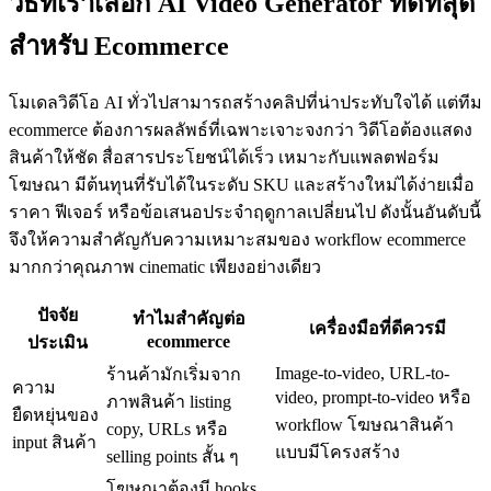
วิธีที่เราเลือก AI Video Generator ที่ดีที่สุด
สำหรับ Ecommerce
โมเดลวิดีโอ AI ทั่วไปสามารถสร้างคลิปที่น่าประทับใจได้ แต่ทีม
ecommerce ต้องการผลลัพธ์ที่เฉพาะเจาะจงกว่า วิดีโอต้องแสดง
สินค้าให้ชัด สื่อสารประโยชน์ได้เร็ว เหมาะกับแพลตฟอร์ม
โฆษณา มีต้นทุนที่รับได้ในระดับ SKU และสร้างใหม่ได้ง่ายเมื่อ
ราคา ฟีเจอร์ หรือข้อเสนอประจำฤดูกาลเปลี่ยนไป ดังนั้นอันดับนี้
จึงให้ความสำคัญกับความเหมาะสมของ workflow ecommerce
มากกว่าคุณภาพ cinematic เพียงอย่างเดียว
ปัจจัย
ทำไมสำคัญต่อ
เครื่องมือที่ดีควรมี
ecommerce
ประเมิน
Image-to-video, URL-to-
ร้านค้ามักเริ่มจาก
ความ
video, prompt-to-video หรือ
ภาพสินค้า listing
ยืดหยุ่นของ
workflow โฆษณาสินค้า
copy, URLs หรือ
input สินค้า
แบบมีโครงสร้าง
selling points สั้น ๆ
โฆษณาต้องมี hooks,