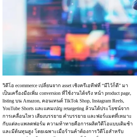
วิดีโอ ecommerce เปลี่ยนจาก asset เชิงครีเอทีฟที่ “มีไว้ก็ดี” มา
เป็นเครื่องมือเพิ่ม conversion ที่ใช้งานได้จริง หน้า product page,
listing บน Amazon, คอนเทนต์ TikTok Shop, Instagram Reels,
YouTube Shorts และแคมเปญ retargeting ล้วนได้ประโยชน์จาก
การเคลื่อนไหว เสียงบรรยาย คำบรรยาย และฟอร์แมตที่เหมาะ
กับแต่ละแพลตฟอร์ม ความท้าทายคือการผลิตวิดีโอแบบเดิมช้า
และมีต้นทุนสูง โดยเฉพาะเมื่อร้านค้าต้องการวิดีโอสำหรับ