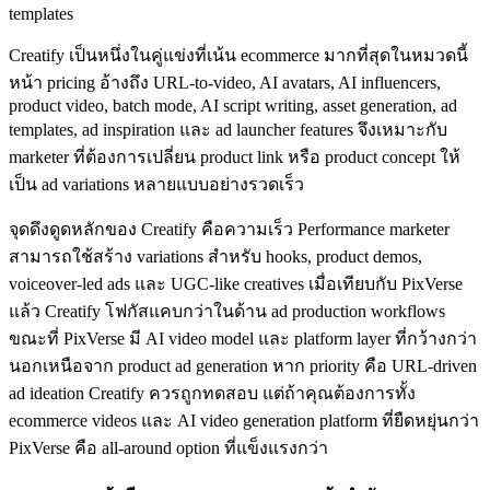
templates
Creatify เป็นหนึ่งในคู่แข่งที่เน้น ecommerce มากที่สุดในหมวดนี้
หน้า pricing อ้างถึง URL-to-video, AI avatars, AI influencers,
product video, batch mode, AI script writing, asset generation, ad
templates, ad inspiration และ ad launcher features จึงเหมาะกับ
marketer ที่ต้องการเปลี่ยน product link หรือ product concept ให้
เป็น ad variations หลายแบบอย่างรวดเร็ว
จุดดึงดูดหลักของ Creatify คือความเร็ว Performance marketer
สามารถใช้สร้าง variations สำหรับ hooks, product demos,
voiceover-led ads และ UGC-like creatives เมื่อเทียบกับ PixVerse
แล้ว Creatify โฟกัสแคบกว่าในด้าน ad production workflows
ขณะที่ PixVerse มี AI video model และ platform layer ที่กว้างกว่า
นอกเหนือจาก product ad generation หาก priority คือ URL-driven
ad ideation Creatify ควรถูกทดสอบ แต่ถ้าคุณต้องการทั้ง
ecommerce videos และ AI video generation platform ที่ยืดหยุ่นกว่า
PixVerse คือ all-around option ที่แข็งแรงกว่า