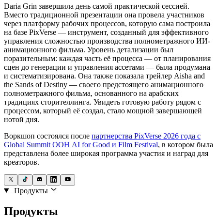
Daria Grin завершила день самой практической сессией.
Вместо традиционной презентации она провела участников
через платформу рабочих процессов, которую сама построила
на базе PixVerse — инструмент, созданный для эффективного
управления сложностью производства полнометражного ИИ-
анимационного фильма. Уровень детализации был
поразительным: каждая часть её процесса — от планирования
сцен до генерации и управления ассетами — была продумана
и систематизирована. Она также показала трейлер Aisha and
the Sands of Destiny — своего предстоящего анимационного
полнометражного фильма, основанного на арабских
традициях сторителлинга. Увидеть готовую работу рядом с
процессом, который её создал, стало мощной завершающей
нотой дня.
Воркшоп состоялся после
партнерства PixVerse 2026 года с
Global Summit ООН AI for Good и Film Festival
, в котором была
представлена более широкая программа участия и наград для
креаторов.
Продукты
Продукты