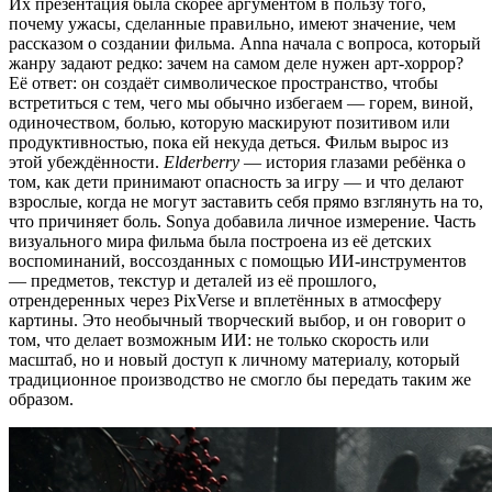
Их презентация была скорее аргументом в пользу того,
почему ужасы, сделанные правильно, имеют значение, чем
рассказом о создании фильма. Anna начала с вопроса, который
жанру задают редко: зачем на самом деле нужен арт-хоррор?
Её ответ: он создаёт символическое пространство, чтобы
встретиться с тем, чего мы обычно избегаем — горем, виной,
одиночеством, болью, которую маскируют позитивом или
продуктивностью, пока ей некуда деться. Фильм вырос из
этой убеждённости.
Elderberry
— история глазами ребёнка о
том, как дети принимают опасность за игру — и что делают
взрослые, когда не могут заставить себя прямо взглянуть на то,
что причиняет боль. Sonya добавила личное измерение. Часть
визуального мира фильма была построена из её детских
воспоминаний, воссозданных с помощью ИИ-инструментов
— предметов, текстур и деталей из её прошлого,
отрендеренных через PixVerse и вплетённых в атмосферу
картины. Это необычный творческий выбор, и он говорит о
том, что делает возможным ИИ: не только скорость или
масштаб, но и новый доступ к личному материалу, который
традиционное производство не смогло бы передать таким же
образом.