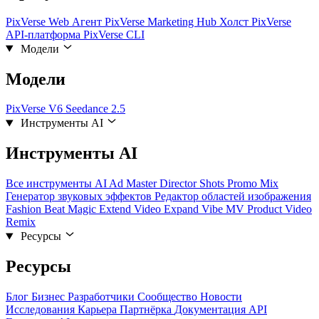
PixVerse Web
Агент PixVerse
Marketing Hub
Холст PixVerse
API-платформа
PixVerse CLI
Модели
Модели
PixVerse V6
Seedance 2.5
Инструменты AI
Инструменты AI
Все инструменты AI
Ad Master
Director Shots
Promo Mix
Генератор звуковых эффектов
Редактор областей изображения
Fashion Beat
Magic Extend
Video Expand
Vibe MV
Product Video
Remix
Ресурсы
Ресурсы
Блог
Бизнес
Разработчики
Сообщество
Новости
Исследования
Карьера
Партнёрка
Документация API