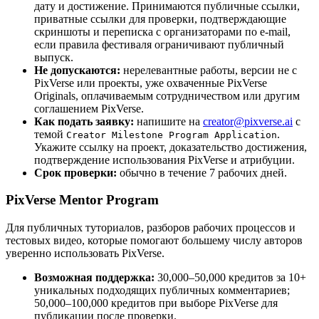
дату и достижение. Принимаются публичные ссылки,
приватные ссылки для проверки, подтверждающие
скриншоты и переписка с организаторами по e-mail,
если правила фестиваля ограничивают публичный
выпуск.
Не допускаются:
нерелевантные работы, версии не с
PixVerse или проекты, уже охваченные PixVerse
Originals, оплачиваемым сотрудничеством или другим
соглашением PixVerse.
Как подать заявку:
напишите на
creator@pixverse.ai
с
темой
.
Creator Milestone Program Application
Укажите ссылку на проект, доказательство достижения,
подтверждение использования PixVerse и атрибуции.
Срок проверки:
обычно в течение 7 рабочих дней.
PixVerse Mentor Program
Для публичных туториалов, разборов рабочих процессов и
тестовых видео, которые помогают большему числу авторов
уверенно использовать PixVerse.
Возможная поддержка:
30,000–50,000 кредитов за 10+
уникальных подходящих публичных комментариев;
50,000–100,000 кредитов при выборе PixVerse для
публикации после проверки.