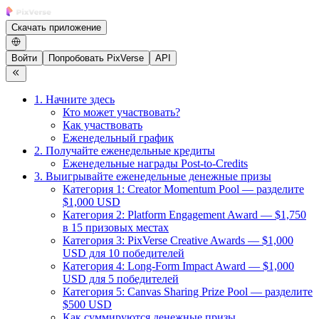
Скачать приложение
Войти
Попробовать PixVerse
API
1. Начните здесь
Кто может участвовать?
Как участвовать
Еженедельный график
2. Получайте еженедельные кредиты
Еженедельные награды Post-to-Credits
3. Выигрывайте еженедельные денежные призы
Категория 1: Creator Momentum Pool — разделите
$1,000 USD
Категория 2: Platform Engagement Award — $1,750
в 15 призовых местах
Категория 3: PixVerse Creative Awards — $1,000
USD для 10 победителей
Категория 4: Long-Form Impact Award — $1,000
USD для 5 победителей
Категория 5: Canvas Sharing Prize Pool — разделите
$500 USD
Как суммируются денежные призы