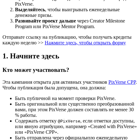
PixVerse.
Выделяйтесь
, чтобы выигрывать еженедельные
денежные призы.
Развивайте проект дальше
через Creator Milestone
Program или PixVerse Mentor Program.
Отправьте ссылку на публикацию, чтобы получать кредиты
каждую неделю >>
Нажмите здесь, чтобы открыть форму
1. Начните здесь
Кто может участвовать?
Эта кампания открыта для активных участников
PixVerse CPP
.
Чтобы публикация была допущена, она должна:
Быть публичной на момент проверки PixVerse.
Быть оригинальной или существенно преобразованной
вами, при этом PixVerse должен составлять не менее 30
% работы.
Содержать отметку
, если отметки доступны,
@PixVerse
или явную атрибуцию, например «Created with PixVerse»
или «PixVerse CPP».
Быть отправлена через официальную еженедельную