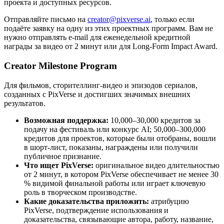
проекта и доступных ресурсов.
Отправляйте письмо на
creator@pixverse.ai
, только если
подаёте заявку на одну из этих проектных программ. Вам не
нужно отправлять e-mail для еженедельной кредитной
награды за видео от 2 минут или для Long-Form Impact Award.
Creator Milestone Program
Для фильмов, сторителлинг-видео и эпизодов сериалов,
созданных с PixVerse и достигших значимых внешних
результатов.
Возможная поддержка:
10,000–30,000 кредитов за
подачу на фестиваль или конкурс AI; 50,000–300,000
кредитов для проектов, которые были отобраны, вошли
в шорт-лист, показаны, награждены или получили
публичное признание.
Что ищет PixVerse:
оригинальное видео длительностью
от 2 минут, в котором PixVerse обеспечивает не менее 30
% видимой финальной работы или играет ключевую
роль в творческом производстве.
Какие доказательства приложить:
атрибуцию
PixVerse, подтверждение использования и
доказательства, связывающие автора, работу, название,