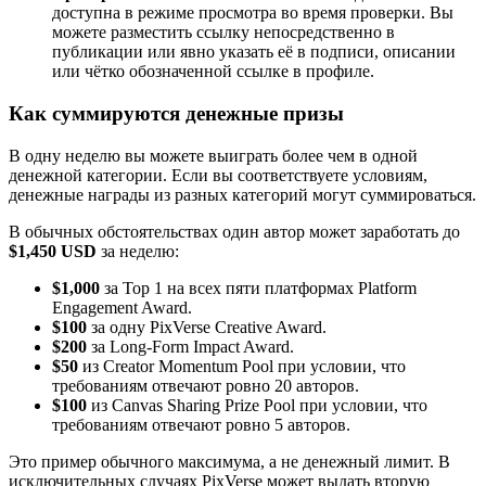
доступна в режиме просмотра во время проверки. Вы
можете разместить ссылку непосредственно в
публикации или явно указать её в подписи, описании
или чётко обозначенной ссылке в профиле.
Как суммируются денежные призы
В одну неделю вы можете выиграть более чем в одной
денежной категории. Если вы соответствуете условиям,
денежные награды из разных категорий могут суммироваться.
В обычных обстоятельствах один автор может заработать до
$1,450 USD
за неделю:
$1,000
за Top 1 на всех пяти платформах Platform
Engagement Award.
$100
за одну PixVerse Creative Award.
$200
за Long-Form Impact Award.
$50
из Creator Momentum Pool при условии, что
требованиям отвечают ровно 20 авторов.
$100
из Canvas Sharing Prize Pool при условии, что
требованиям отвечают ровно 5 авторов.
Это пример обычного максимума, а не денежный лимит. В
исключительных случаях PixVerse может выдать вторую