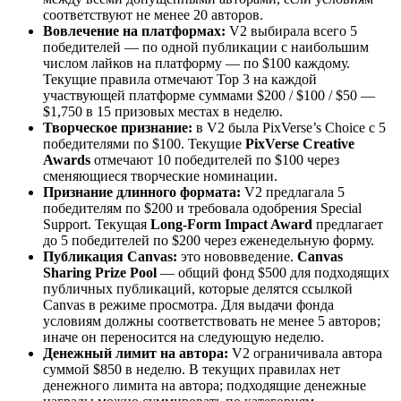
соответствуют не менее 20 авторов.
Вовлечение на платформах:
V2 выбирала всего 5
победителей — по одной публикации с наибольшим
числом лайков на платформу — по $100 каждому.
Текущие правила отмечают Top 3 на каждой
участвующей платформе суммами $200 / $100 / $50 —
$1,750 в 15 призовых местах в неделю.
Творческое признание:
в V2 была PixVerse’s Choice с 5
победителями по $100. Текущие
PixVerse Creative
Awards
отмечают 10 победителей по $100 через
сменяющиеся творческие номинации.
Признание длинного формата:
V2 предлагала 5
победителям по $200 и требовала одобрения Special
Support. Текущая
Long-Form Impact Award
предлагает
до 5 победителей по $200 через еженедельную форму.
Публикация Canvas:
это нововведение.
Canvas
Sharing Prize Pool
— общий фонд $500 для подходящих
публичных публикаций, которые делятся ссылкой
Canvas в режиме просмотра. Для выдачи фонда
условиям должны соответствовать не менее 5 авторов;
иначе он переносится на следующую неделю.
Денежный лимит на автора:
V2 ограничивала автора
суммой $850 в неделю. В текущих правилах нет
денежного лимита на автора; подходящие денежные