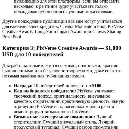
публикацию для этой платформы; если вы отправите
несколько, в рейтинге будет участвовать только
подходящая публикация с лучшими показателями.
Другие подходящие публикации всё ещё могут учитываться
для еженедельных кредитов, Creator Momentum Pool, PixVerse
Creative Awards, Long-Form Impact Award или Canvas Sharing
Prize Pool.
Категория 3: PixVerse Creative Awards — $1,000
USD для 10 победителей
Для работ, которые кажутся свежими, полезными, красиво
выполненными или безусловно творческими, даже если это
не самая залайканная публикация недели.
Награда:
10 победителей получают по
$100
.
Как выбираются победители:
PixVerse учитывает
творческий подход, оригинальность, визуальное
качество, сторителлинг, практическую ценность, явную
атрибуцию PixVerse и то, насколько хорошо работа
демонстрирует возможности PixVerse.
Возможные еженедельные номинации:
Лучший
сторителлинг, Лучший визуальный стиль, Лучший
продуктовый туториал, Лучший разбор промпта или