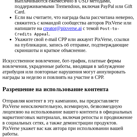
выплачиваются ежемесячно в USD методами,
поддерживаемыми Tremendous, включая PayPal или Gift
Card.
Если вы считаете, что награда была рассчитана неверно,
свяжитесь с командой сообщества авторов PixVerse или
напишите на
creator@pixverse.ai
с темой
Post-to-
.
Credits Appeal
Укажите свой e-mail CPP или аккаунт PixVerse, ссылки
на публикации, запись об отправке, подтверждающие
скриншоты и краткое объяснение.
Искусственное вовлечение, бот-трафик, платные фермы
вовлечения, украденные работы, вводящая в заблуждение
атрибуция или повторные нарушения могут аннулировать
награды за неделю и повлиять на участие в CPP.
Разрешение на использование контента
Отправляя контент в эту кампанию, вы предоставляете
PixVerse неисключительную, всемирную, безвозмездную
лицензию на использование вашего контента в официальных
маркетинговых материалах, включая репосты и продвижение
в социальных сетях, а также демонстрации продуктов.
PixVerse укажет вас как автора при использовании вашей
работы.