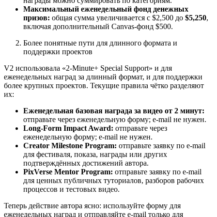
награды можно суммировать по категориям.
Максимальный еженедельный фонд денежных
призов:
общая сумма увеличивается с $2,500 до
$5,250
,
включая дополнительный Canvas-фонд $500.
Более понятные пути для длинного формата и
поддержки проектов
V2 использовала «2-Minute+ Special Support» и для
еженедельных наград за длинный формат, и для поддержки
более крупных проектов. Текущие правила чётко разделяют
их:
Еженедельная базовая награда за видео от 2 минут:
отправьте через еженедельную форму; e-mail не нужен.
Long-Form Impact Award:
отправьте через
еженедельную форму; e-mail не нужен.
Creator Milestone Program:
отправьте заявку по e-mail
для фестиваля, показа, награды или других
подтверждённых достижений автора.
PixVerse Mentor Program:
отправьте заявку по e-mail
для ценных публичных туториалов, разборов рабочих
процессов и тестовых видео.
Теперь действие автора ясно: используйте форму для
еженедельных наград и отправляйте e-mail только для