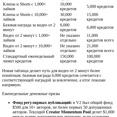
Клипы и Shorts с 1,000+
10,000
5,000 кредитов
лайков
кредитов
Клипы и Shorts с 10,000+
30,000
15,000
лайков
кредитов
кредитов
Базовая награда за видео от 2
6,000
6,000 кредитов
минут
кредитов
Видео от 2 минут с 1,000+
Не указано
11,000
лайков
отдельно
кредитов всего
Видео от 2 минут с 10,000+
Не указано
21,000
лайков
отдельно
кредитов всего
Стандартный еженедельный
150,000
100,000
лимит кредитов
кредитов
кредитов
Новая таблица делает путь для видео от 2 минут более
понятным: базовая награда 6,000 кредитов сочетается с
соответствующей наградой за вовлечение, а итог показан
напрямую.
Еженедельные денежные призы
Фонд регулярных публикаций:
в V2 был общий фонд
$500 для 10+ авторов, не более первых 50 допущенных
авторов. Текущий
Creator Momentum Pool
делит $1,000
между всеми допущенными авторами, если условиям