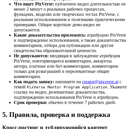
Что ищет PixVerse:
публичное видео длительностью не
менее 2 минут о реальных рабочих процессах,
функциях, моделях или творческих тестах PixVerse, с
реальным использованием и полезными практическими
примерами. Общие короткие демо-видео не
допускаются.
Какие доказательства приложить:
атрибуцию PixVerse
и подтверждение использования, а также доказательства
комментариев, отбора для публикации или другие
свидетельства образовательной ценности.
Не допускаются:
вводящая в заблуждение атрибуция
PixVerse, повторяющиеся комментарии, аккаунты
автора, платные или бот-комментарии, комментарии
только для розыгрышей и нерелевантные общие
комментарии.
Как подать заявку:
напишите на
creator@pixverse.ai
с
темой
. Укажите
PixVerse Mentor Program Application
ссылку на видео, релевантные доказательства,
подтверждение использования PixVerse и атрибуции.
Срок проверки:
обычно в течение 7 рабочих дней.
5. Правила, проверка и поддержка
Кросс-постинг и дублирующийся контент