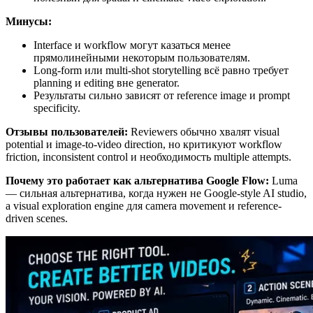
Минусы:
Interface и workflow могут казаться менее
прямолинейными некоторым пользователям.
Long-form или multi-shot storytelling всё равно требует
planning и editing вне generator.
Результаты сильно зависят от reference image и prompt
specificity.
Отзывы пользователей:
Reviewers обычно хвалят visual
potential и image-to-video direction, но критикуют workflow
friction, inconsistent control и необходимость multiple attempts.
Почему это работает как альтернатива Google Flow:
Luma
— сильная альтернатива, когда нужен не Google-style AI studio,
а visual exploration engine для camera movement и reference-
driven scenes.