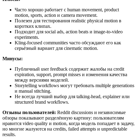
Часто хорошо работает с human movement, product
motion, sports, action и camera movement.
Полезен для тестирования realistic physical motion в
коротких клипах.
Подходит для social ads, action beats и image-to-video
experiments.
Kling-focused communities часто обсуждают его как
серьёзный вариант для cinematic motion.
Минусы:
Публичный user feedback содержит жалобы на credit
expiration, support, prompt misses и изменения качества
между версиями моделей.
Storytelling workflows могут требовать multiple generations
и manual stitching.
Не всегда лучший выбор для talking-head, explainer или
structured brand workflows.
Отзывы пользователей:
Reddit discussions и независимые
обзоры показывают разделённую картину: пользователям
нравится video quality и motion, когда модель попадает в задачу,
но многие жалуются на credits, failed attempts и unpredictable
results.