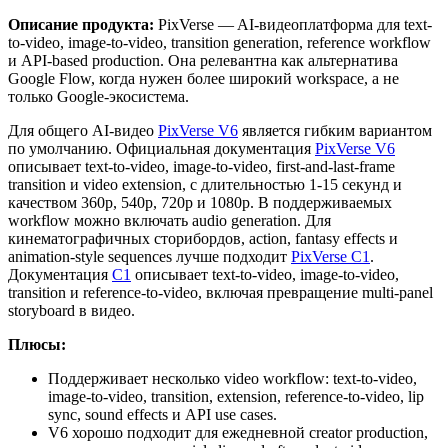
Описание продукта:
PixVerse — AI-видеоплатформа для text-
to-video, image-to-video, transition generation, reference workflow
и API-based production. Она релевантна как альтернатива
Google Flow, когда нужен более широкий workspace, а не
только Google-экосистема.
Для общего AI-видео
PixVerse V6
является гибким вариантом
по умолчанию. Официальная документация
PixVerse V6
описывает text-to-video, image-to-video, first-and-last-frame
transition и video extension, с длительностью 1-15 секунд и
качеством 360p, 540p, 720p и 1080p. В поддерживаемых
workflow можно включать audio generation. Для
кинематографичных сторибордов, action, fantasy effects и
animation-style sequences лучше подходит
PixVerse C1
.
Документация
C1
описывает text-to-video, image-to-video,
transition и reference-to-video, включая превращение multi-panel
storyboard в видео.
Плюсы:
Поддерживает несколько video workflow: text-to-video,
image-to-video, transition, extension, reference-to-video, lip
sync, sound effects и API use cases.
V6 хорошо подходит для ежедневной creator production,