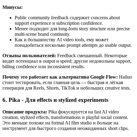
Минусы:
Public community feedback содержит concerns about
support experience и subscription confidence.
Менее подходит для long-form story structure или precise
multi-scene brand continuity.
Как и большинству AI video tools, ему может
понадобиться несколько prompt attempts до usable output.
Отзывы пользователей:
Feedback смешанный. Некоторые
видят потенциал в output и speed; другие недовольны support,
billing confidence или inconsistent results.
Почему это работает как альтернатива Google Flow:
Hailuo
стоит тестировать, если главная цель — быстрая и лёгкая
генерация для Reels, Shorts, TikTok и небольших creative tests.
6. Pika - Для effects и stylized experiments
Описание продукта:
Pika фокусируется на fast AI video
creation, stylized effects, transformations и playful social content.
Это меньше похоже на formal AI film studio и больше на
инструмент для быстрого создания неожиданных short clips.