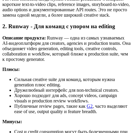
короткие text-to-video clips, reference images, storyboard-to-video,
audio options и документированные API routes. Это не просто
замена одной модели, а более широкий creative stack.
2. Runway - Для команд с упором на editing
Описание продукта:
Runway — одна из самых узнаваемых
AI-видеоплатформ для creators, agencies и production teams. Она
объединяет video generation, editing tools, creative controls,
collaboration и workflow, который ближе к production suite, чем
к простому generator.
Плюсы:
Сильная creative suite для команд, которым нужна
generation плюс editing.
Дружелюбный интерфейс для non-technical creators.
Хорошо подходит для ads, concept videos, campaign
visuals и production review workflows.
Публичные review pages, такие как
G2
, часто выделяют
ease of use, output quality и feature breadth.
Минусы:
Cost и credit consumption могут быть болезненными при