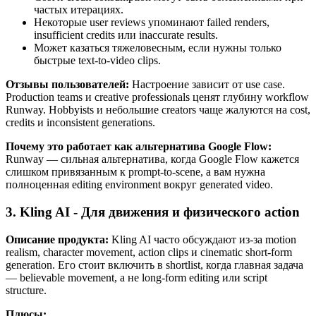
частых итерациях.
Некоторые user reviews упоминают failed renders,
insufficient credits или inaccurate results.
Может казаться тяжеловесным, если нужны только
быстрые text-to-video clips.
Отзывы пользователей:
Настроение зависит от use case.
Production teams и creative professionals ценят глубину workflow
Runway. Hobbyists и небольшие creators чаще жалуются на cost,
credits и inconsistent generations.
Почему это работает как альтернатива Google Flow:
Runway — сильная альтернатива, когда Google Flow кажется
слишком привязанным к prompt-to-scene, а вам нужна
полноценная editing environment вокруг generated video.
3. Kling AI - Для движения и физического action
Описание продукта:
Kling AI часто обсуждают из-за motion
realism, character movement, action clips и cinematic short-form
generation. Его стоит включить в shortlist, когда главная задача
— believable movement, а не long-form editing или script
structure.
Плюсы: