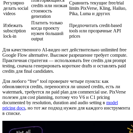
Повторяющиеся
Регулярно
Сравнить текущие free/trial
credits или низкая
делать social
limits PixVerse, Kling, Hailuo,
стоимость
videos
Pika, Luma и других
generation
Платить только
Избежать
Предпочитать credit-based
когда проекту
subscription
tools или прозрачные API
нужен больший
lock-in
prices
output
Для качественного AI-видео нет действительно unlimited free
Google Flow alternative. Высокое разрешение требует compute.
Практичная стратегия — использовать free credits для prompt
testing, сначала генерировать короткие drafts и оставлять paid
credits для final candidates.
Для любого “free” tool проверьте четыре пункта: как
обновляются credits, переносятся ли unused credits, есть ли
watermark, требуется ли paid plan для commercial use. PixVerse
полезен для cost planning, потому что V6 и C1 pricing
documented by resolution, duration and audio setting в
model
pricing docs
, но тот же подход нужен для каждого инструмента
в списке.