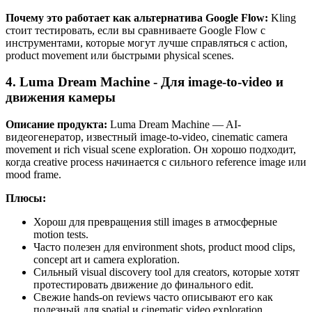
Почему это работает как альтернатива Google Flow:
Kling
стоит тестировать, если вы сравниваете Google Flow с
инструментами, которые могут лучше справляться с action,
product movement или быстрыми physical scenes.
4. Luma Dream Machine - Для image-to-video и
движения камеры
Описание продукта:
Luma Dream Machine — AI-
видеогенератор, известный image-to-video, cinematic camera
movement и rich visual scene exploration. Он хорошо подходит,
когда creative process начинается с сильного reference image или
mood frame.
Плюсы:
Хорош для превращения still images в атмосферные
motion tests.
Часто полезен для environment shots, product mood clips,
concept art и camera exploration.
Сильный visual discovery tool для creators, которые хотят
протестировать движение до финального edit.
Свежие hands-on reviews часто описывают его как
полезный для spatial и cinematic video exploration.