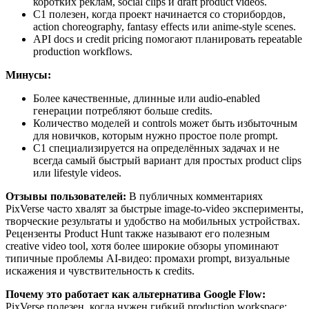
коротких реклам, social clips и draft product videos.
C1 полезен, когда проект начинается со сторибордов,
action choreography, fantasy effects или anime-style scenes.
API docs и credit pricing помогают планировать repeatable
production workflows.
Минусы:
Более качественные, длинные или audio-enabled
генерации потребляют больше credits.
Количество моделей и controls может быть избыточным
для новичков, которым нужно простое поле prompt.
C1 специализируется на определённых задачах и не
всегда самый быстрый вариант для простых product clips
или lifestyle videos.
Отзывы пользователей:
В публичных комментариях
PixVerse часто хвалят за быстрые image-to-video эксперименты,
творческие результаты и удобство на мобильных устройствах.
Рецензенты Product Hunt также называют его полезным
creative video tool, хотя более широкие обзоры упоминают
типичные проблемы AI-видео: промахи prompt, визуальные
искажения и чувствительность к credits.
Почему это работает как альтернатива Google Flow:
PixVerse полезен, когда нужен гибкий production workspace: