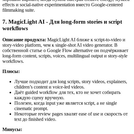
effects и social-native experimentation вместо Google-centered
filmmaking suite.
7. MagicLight AI - Для long-form stories и script
workflows
Описание продукта:
MagicLight AI ближе к script-to-video и
story-video platform, чем к single-shot AI video generator. В
собственной статье о Google Flow alternative он подчёркивает
long-form content, scripts, voices, multilingual output и story-style
workflows.
Плюсы:
Лучше подходит для long scripts, story videos, explainers,
children’s content и voice-led videos.
Даёт guided workflow для тех, кто не хочет собирать
каждую сцену вручную.
Полезен, когда input уже является script, а не single
cinematic prompt.
Некоторые review pages хвалят ease of use и скорость от
text до finished video.
Минусы: