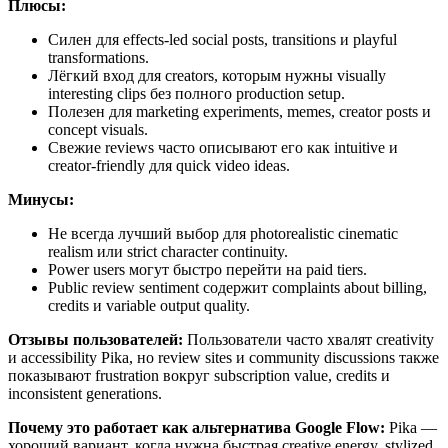
Плюсы:
Силен для effects-led social posts, transitions и playful
transformations.
Лёгкий вход для creators, которым нужны visually
interesting clips без полного production setup.
Полезен для marketing experiments, memes, creator posts и
concept visuals.
Свежие reviews часто описывают его как intuitive и
creator-friendly для quick video ideas.
Минусы:
Не всегда лучший выбор для photorealistic cinematic
realism или strict character continuity.
Power users могут быстро перейти на paid tiers.
Public review sentiment содержит complaints about billing,
credits и variable output quality.
Отзывы пользователей:
Пользователи часто хвалят creativity
и accessibility Pika, но review sites и community discussions также
показывают frustration вокруг subscription value, credits и
inconsistent generations.
Почему это работает как альтернатива Google Flow:
Pika —
хороший вариант, когда нужна быстрая creative energy, stylized