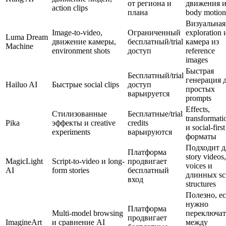
от региона и
движения 
action clips
плана
body motion
Визуальная
Image-to-video,
Ограниченный
exploration 
Luma Dream
движение камеры,
бесплатный/trial
камера из
Machine
environment shots
доступ
reference
images
Быстрая
Бесплатный/trial
генерация 
Hailuo AI
Быстрые social clips
доступ
простых
варьируется
prompts
Effects,
Стилизованные
Бесплатные/trial
transformati
Pika
эффекты и creative
credits
и social-first
experiments
варьируются
форматы
Подходит д
Платформа
story videos,
MagicLight
Script-to-video и long-
продвигает
voices и
AI
form stories
бесплатный
длинных scr
вход
structures
Полезно, е
нужно
Платформа
Multi-model browsing
переключат
продвигает
ImagineArt
и сравнение AI
между