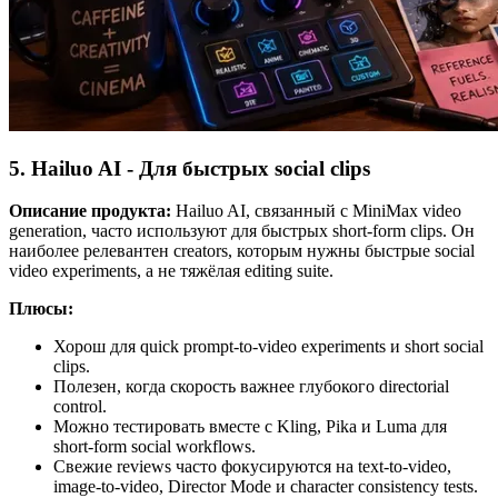
5. Hailuo AI - Для быстрых social clips
Описание продукта:
Hailuo AI, связанный с MiniMax video
generation, часто используют для быстрых short-form clips. Он
наиболее релевантен creators, которым нужны быстрые social
video experiments, а не тяжёлая editing suite.
Плюсы:
Хорош для quick prompt-to-video experiments и short social
clips.
Полезен, когда скорость важнее глубокого directorial
control.
Можно тестировать вместе с Kling, Pika и Luma для
short-form social workflows.
Свежие reviews часто фокусируются на text-to-video,
image-to-video, Director Mode и character consistency tests.