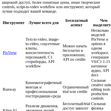
широкий доступ, более понятные цены, иные творческие
controls, script-to-video workflow или инструмент, который
лучше подходит вашей команде.
Бесплатный
Чем
Инструмент
Лучше всего для
аспект
выделяет
Несколько
моделей
Text-to-video, image-
PixVerse и
to-video, соцсетевые
options в
Можно начать
клипы,
одном
бесплатно в
PixVerse
консистентность
workspace,
приложении;
персонажей, C1
генерация
API по credits
сториборды, API
V6/C1 1-15 
workflow
нативное
аудио, API
docs
Сильная
Кинематографичный
creative suit
монтаж и
Ограниченный
Runway
editing tools
профессиональная
trial или credits
production
постпродакшн-среда
controls
Бесплатный/trial
Сильная
Реализм движения,
доступ зависит
физика
Kling AI
движение людей,