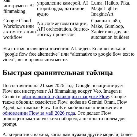
как
управление камерой, AI
Luma, Hailuo, Pika,
инструмент AI
сториборды, нативное
MagicLight и
filmmaking
аудио
ImagineArt
Google Cloud
Сравнить n8n,
No-code автоматизации,
Workflows или
Make, Gumloop,
API orchestration, бизнес-
автоматизацию
Zapier или другие
логику процессов
workflow
automation builders
Эта статья посвящена значению AI-видео. Если вы искали
“google flow free alternative” или “alternative to google flow text to
video”, вы в правильном месте.
Быстрая сравнительная таблица
По состоянию на 21 мая 2026 года Google позиционирует
Flow как инструмент AI filmmaking вокруг Veo, Imagen и
Gemini в
официальной публикации о запуске Flow
. Google
также обновил семейство Flow, добавив Gemini Omni, Flow
Agent, кастомные Flow Tools и мобильные приложения в
обновлении Flow за май 2026 года
. Это делает Flow
полноценным творческим набором, а не просто полем для
prompt.
Альтернативы важны, когда вам нужны другие модели, более