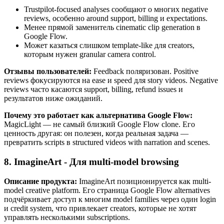
Trustpilot-focused analyses сообщают о многих negative
reviews, особенно around support, billing и expectations.
Менее прямой заменитель cinematic clip generation в
Google Flow.
Может казаться слишком template-like для creators,
которым нужен granular camera control.
Отзывы пользователей:
Feedback поляризован. Positive
reviews фокусируются на ease и speed для story videos. Negative
reviews часто касаются support, billing, refund issues и
результатов ниже ожиданий.
Почему это работает как альтернатива Google Flow:
MagicLight — не самый близкий Google Flow clone. Его
ценность другая: он полезен, когда реальная задача —
превратить scripts в structured videos with narration and scenes.
8. ImagineArt - Для multi-model browsing
Описание продукта:
ImagineArt позиционируется как multi-
model creative platform. Его страница Google Flow alternatives
подчёркивает доступ к многим model families через один login
и credit system, что привлекает creators, которые не хотят
управлять несколькими subscriptions.