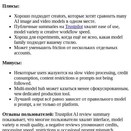
Плюсы:
Хорошо подходит creators, которые хотят сравнить many
AI image and video models в одном месте.
Публичные summaries на
Trustpilot
хвалят ease of use,
model variety и creative workflow speed.
Хорош для experiments, когда ещё не ясно, какая model
family подходит вашему стилю.
Может уменьшить friction от нескольких отдельных
accounts.
Минусы:
Некоторые users жалуются на slow video processing, credit
consumption, content restrictions и prompts not being
followed.
Multi-model hub может казаться менее сфокусированным,
чем dedicated production tool.
Лучший output всё равно зависит от правильного model
и prompt, а не только от platform.
Отзывы пользователей:
Trustpilot AI review summary
показывает, что многие пользователи хвалят interface, model
variety и result quality, а negative reviews упоминают credits,
processing speed, restrictions и occasional prompt mismatch.