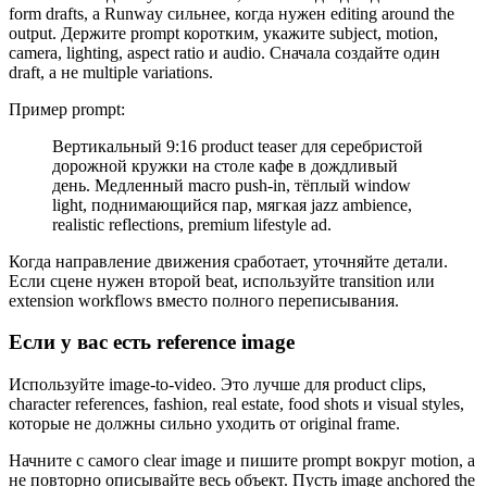
form drafts, а Runway сильнее, когда нужен editing around the
output. Держите prompt коротким, укажите subject, motion,
camera, lighting, aspect ratio и audio. Сначала создайте один
draft, а не multiple variations.
Пример prompt:
Вертикальный 9:16 product teaser для серебристой
дорожной кружки на столе кафе в дождливый
день. Медленный macro push-in, тёплый window
light, поднимающийся пар, мягкая jazz ambience,
realistic reflections, premium lifestyle ad.
Когда направление движения сработает, уточняйте детали.
Если сцене нужен второй beat, используйте transition или
extension workflows вместо полного переписывания.
Если у вас есть reference image
Используйте image-to-video. Это лучше для product clips,
character references, fashion, real estate, food shots и visual styles,
которые не должны сильно уходить от original frame.
Начните с самого clear image и пишите prompt вокруг motion, а
не повторно описывайте весь объект. Пусть image anchored the