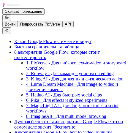
Скачать приложение
Войти
Попробовать PixVerse
API
Какой Google Flow вы имеете в виду?
Быстрая сравнительная таблица
8 альтернатив Google Flow, которые стоит
протестировать
1. PixVerse - Для гибкого text-to-video и storyboard
workflow
2. Runway - Для команд с упором на editing
3. Kling AI - Для движения и физического action
4. Luma Dream Machine - Для image-to-video и
движения камеры
5. Hailuo AI - Для быстрых social clips
6. Pika - Для effects и stylized experiments
7. MagicLight AI - Для long-form stories и script
workflows
8. ImagineArt - Для multi-model browsing
Лучшая бесплатная альтернатива Google Flow: что на
самом деле значит “бесплатно”
Альтернатива Google Flow text-to-video: лучший