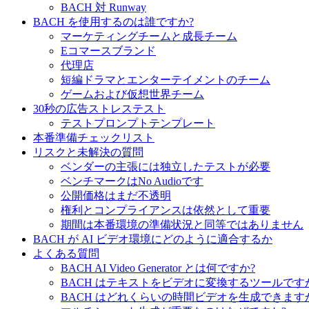
BACH 対 Runway
BACH を使用するのは誰ですか?
マーケティングチームと成長チーム
Eコマースブランド
代理店
短編ドラマとエンターテイメントのチーム
ゲームおよび仮想世界チーム
30秒の広告ストレステスト
テストプロンプトテンプレート
本番準備チェックリスト
リスクと未解決の質問
ベンダーの主張には独立したテストが必要
ベンチマークはNo Audioです
公開価格はまだ不透明
権利とコンプライアンスは依然として重要
期間は本番環境の準備状況と同等ではありません
BACH が AI ビデオ環境にどのように適合するか
よくある質問
BACH AI Video Generator とは何ですか?
BACH はテキストをビデオに変換するツールです
BACH はどれくらいの時間ビデオを生成できます