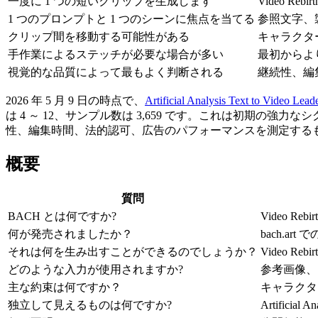
一度に 1 つの短いクリップを生成します
Video R
1 つのプロンプトと 1 つのシーンに焦点を当てる
参照文字、
クリップ間を移動する可能性がある
キャラクタ
手作業によるステッチが必要な場合が多い
最初からよ
視覚的な品質によって最もよく判断される
継続性、編
2026 年 5 月 9 日の時点で、
Artificial Analysis Text to Video Lead
は 4 ～ 12、サンプル数は 3,659 です。これは初期
性、編集時間、法的認可、広告のパフォーマンスを測定する
概要
質問
BACH とは何ですか?
Video R
何が発売されましたか？
bach.ar
それは何を生み出すことができるのでしょうか？
Video 
どのような入力が使用されますか?
参考画像、
主な約束は何ですか？
キャラクタ
独立して見えるものは何ですか?
Artifici