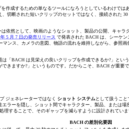
 AI ビデオ クリップを作成するための単なるツールになろうとしてい
、切断された短いクリップのセットではなく、接続された 30
ーターは依然として、映画のようなショット、製品の公開、キャラ
2026 年 5 月 7 日の発売リリース
で発表された BACH は、シー
ォーマンス、カメラの意図、物語の流れを維持しながら、参照画像
は「BACH は見栄えの良いクリップを作成できるか?」という
できますか?」というものです。だからこそ、BACH が重要
ップ ジェネレーターではなく
ショット システム
として扱うこと
性エラーを隠し、ショット間でキャラクター、製品、または場
として処理することで、そのギャップを減らすように設計されてい
BACH の差別化要因