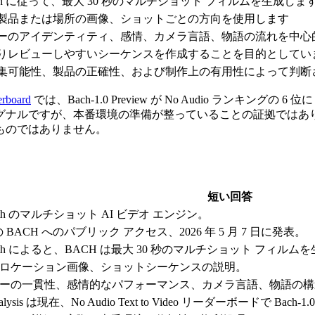
ebirth に従って、最大 30 秒のマルチショット フィルムを生成しま
製品または場所の画像、ショットごとの方向を使用します
ーのアイデンティティ、感情、カメラ言語、物語の流れを中心
りレビューしやすいシーケンスを作成することを目的としてい
集可能性、製品の正確性、および制作上の有用性によって判断
erboard
では、Bach-1.0 Preview が No Audio ランキングの
の強力なシグナルですが、本番環境の準備が整っていることの証拠
ものではありません。
短い回答
ebirth のマルチショット AI ビデオ エンジン。
t での BACH へのパブリック アクセス、2026 年 5 月 7 日に発表。
Rebirth によると、BACH は最大 30 秒のマルチショット フィ
ロケーション画像、ショットシーケンスの説明。
ーの一貫性、感情的なパフォーマンス、カメラ言語、物語の構造
al Analysis は現在、No Audio Text to Video リーダーボードで Ba