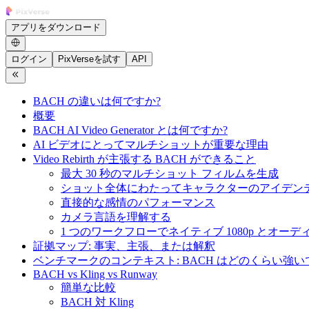
アプリをダウンロード
ログイン
PixVerseを試す
API
BACH の違いは何ですか?
概要
BACH AI Video Generator とは何ですか?
AI ビデオにとってマルチショットが重要な理由
Video Rebirth が主張する BACH ができること
最大 30 秒のマルチショット フィルムを生成
ショット全体にわたってキャラクターのアイデン
直接的な感情のパフォーマンス
カメラ言語を理解する
1 つのワークフローでネイティブ 1080p とオー
証拠マップ: 事実、主張、または解釈
ベンチマークのコンテキスト: BACH はどのくらい強い
BACH vs Kling vs Runway
簡単な比較
BACH 対 Kling