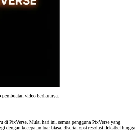
p pembuatan video berikutnya.
aru di PixVerse. Mulai hari ini, semua pengguna PixVerse yang
dengan kecepatan luar biasa, disertai opsi resolusi fleksibel hingga