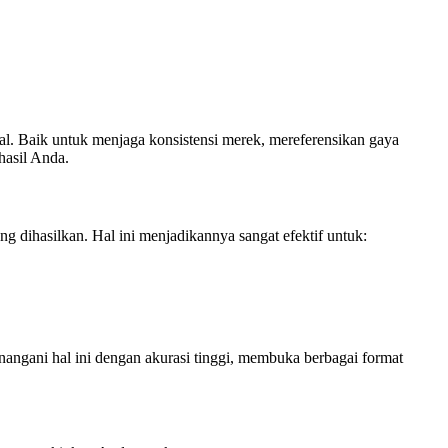
. Baik untuk menjaga konsistensi merek, mereferensikan gaya
hasil Anda.
ihasilkan. Hal ini menjadikannya sangat efektif untuk:
ngani hal ini dengan akurasi tinggi, membuka berbagai format