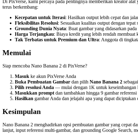
Di PixVerse, kami percaya pada pentingnya memberikan kreator alat 
terus berkembang:
Kecepatan untuk Iterasi
: Hasilkan output lebih cepat dan jala
Fleksibilitas Resolusi
: Sesuaikan kualitas output dengan tepat
Grounding Dunia Nyata
: Buat gambar yang didasarkan pada i
Harga Terjangkau
: Biaya kredit yang lebih rendah membuat k
Tak Terbatas untuk Premium dan Ultra
: Anggota di tingka
Memulai
Siap mencoba Nano Banana 2 di PixVerse?
Masuk
ke akun PixVerse Anda
Buka Pembuatan Gambar
dan pilih
Nano Banana 2
sebaga
Pilih resolusi Anda
— mulai dengan 1K untuk keseimbangan kua
Masukkan prompt
dan tambahkan hingga 9 gambar referensi u
Hasilkan
gambar Anda dan jelajahi apa yang dapat diciptakan
Kesimpulan
Nano Banana 2 menghadirkan opsi pembuatan gambar yang cepat dan ef
lanjut, input referensi multi-gambar, dan grounding Google Search,