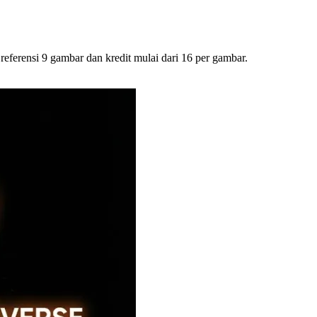
erensi 9 gambar dan kredit mulai dari 16 per gambar.