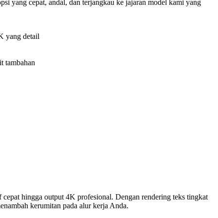
si yang cepat, andal, dan terjangkau ke jajaran model kami yang
K yang detail
dit tambahan
cepat hingga output 4K profesional. Dengan rendering teks tingkat
 menambah kerumitan pada alur kerja Anda.