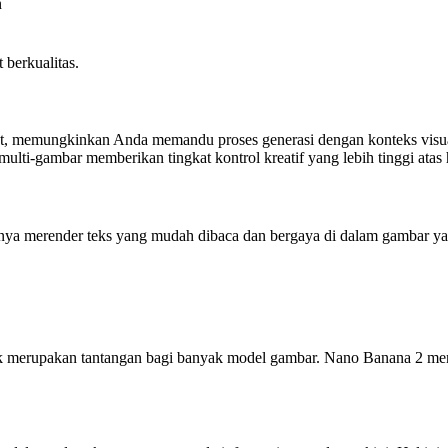
n
 berkualitas.
t, memungkinkan Anda memandu proses generasi dengan konteks visual
lti-gambar memberikan tingkat kontrol kreatif yang lebih tinggi atas 
merender teks yang mudah dibaca dan bergaya di dalam gambar yang d
k merupakan tantangan bagi banyak model gambar. Nano Banana 2 mena