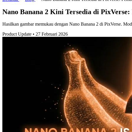
Nano Banana 2 Kini Tersedia di PixVerse
Hasilkan gambar memukau dengan Nano Banana 2 di PixVerse. Model 
Product Update
•
27 Februari 2026