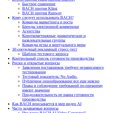
Быстрое сравнение
BACH против Kling
BACH против Runway
Кому следует использовать BACH?
Команды маркетинга и роста
Бренды электронной коммерции
Агентства
Короткометражные драматические и
развлекательные группы
Команды игры и виртуального мира
30-секундный рекламный стресс-тест
Шаблон тестового запроса
Контрольный список готовности производства
Риски и открытые вопросы
Заявления поставщиков требуют независимого
тестирования
Тестовый показатель: No Audio.
Публичное ценообразование все еще неясно
Права и соблюдение требований по-прежнему
имеют значение
Продолжительность не равна готовности
производства
Как BACH вписывается в мир видео AI
Часто задаваемые вопросы
Что такое BACH AI Video Generator?