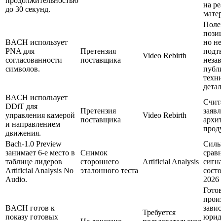
продолжительностью
на р
до 30 секунд.
мате
Поле
пози
BACH использует
но н
PNA для
Претензия
подт
Video Rebirth
согласованности
поставщика
неза
символов.
публ
техн
дета
BACH использует
Счит
DDiT для
Претензия
заяв
управления камерой
Video Rebirth
поставщика
архи
и направлением
прод
движения.
Bach-1.0 Preview
Сил
занимает 6-е место в
Снимок
срав
таблице лидеров
стороннего
Artificial Analysis
сигн
Artificial Analysis No
эталонного теста
сост
Audio.
2026 
Гото
прои
BACH готов к
завис
Требуется
показу готовых
юрид