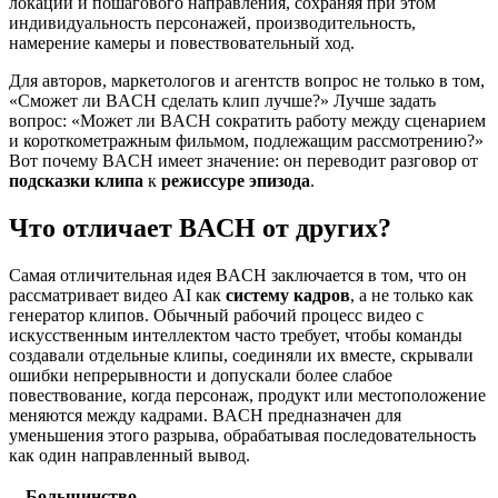
локаций и пошагового направления, сохраняя при этом
индивидуальность персонажей, производительность,
намерение камеры и повествовательный ход.
Для авторов, маркетологов и агентств вопрос не только в том,
«Сможет ли BACH сделать клип лучше?» Лучше задать
вопрос: «Может ли BACH сократить работу между сценарием
и короткометражным фильмом, подлежащим рассмотрению?»
Вот почему BACH имеет значение: он переводит разговор от
подсказки клипа
к
режиссуре эпизода
.
Что отличает BACH от других?
Самая отличительная идея BACH заключается в том, что он
рассматривает видео AI как
систему кадров
, а не только как
генератор клипов. Обычный рабочий процесс видео с
искусственным интеллектом часто требует, чтобы команды
создавали отдельные клипы, соединяли их вместе, скрывали
ошибки непрерывности и допускали более слабое
повествование, когда персонаж, продукт или местоположение
меняются между кадрами. BACH предназначен для
уменьшения этого разрыва, обрабатывая последовательность
как один направленный вывод.
Большинство