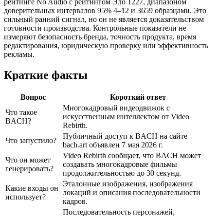
рейтинге No Audio с рейтингом Эло 1227, диапазоном
доверительных интервалов 95% 4–12 и 3659 образцами. Это
сильный ранний сигнал, но он не является доказательством
готовности производства. Контрольные показатели не
измеряют безопасность бренда, точность продукта, время
редактирования, юридическую проверку или эффективность
рекламы.
Краткие факты
Вопрос
Короткий ответ
Многокадровый видеодвижок с
Что такое
искусственным интеллектом от Video
BACH?
Rebirth.
Публичный доступ к BACH на сайте
Что запустило?
bach.art объявлен 7 мая 2026 г.
Video Rebirth сообщает, что BACH может
Что он может
создавать многокадровые фильмы
генерировать?
продолжительностью до 30 секунд.
Эталонные изображения, изображения
Какие входы он
локаций и описания последовательности
использует?
кадров.
Последовательность персонажей,