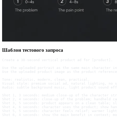
Шаблон тестового запроса
Create a 30-second vertical product ad for [product].
Use the uploaded portrait as the same main character in
Use the uploaded product image as the product reference
Tone: realistic, modern, clean, practical.
Visual style: premium social ad, natural lighting, no s
Audio: subtle background music, light product sound eff
Shot 1, 3 seconds: medium close-up of the character str
Shot 2, 4 seconds: close-up of the problem; handheld ca
Shot 3, 5 seconds: product appears on a clean table; sl
Shot 4, 6 seconds: character uses the product; show han
Shot 5, 5 seconds: character feels relief; warmer light
Shot 6, 4 seconds: show the main benefit in context; m