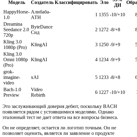
Модель
Создатель
Классифицировать
Эло
Обр
ДИ
HappyHorse-
Алибаба-
1
1355
-10/+10
1.0
АТН
Dreamina
ByteDance
Seedance 2.0
2
1272
-8/+8
Сид
720p
Kling 3.0
KlingAI
3
1250
-9/+9
1080p (Pro)
Kling 3.0
Omni 1080p
KlingAI
4
1234
-9/+9
(Pro)
grok-
imagine-
xAI
5
1233
-8/+8
video
Bach-1.0
Video
6
1227
-10/+10
Preview
Rebirth
Это заслуживающий доверия дебют, поскольку BACH
появляется рядом с устоявшимися моделями. Однако
эталонный тест не дает ответа на все вопросы бизнеса.
Он не определяет, остается ли логотип точным. Он не
позволяет оценить, является ли заявление о продукте