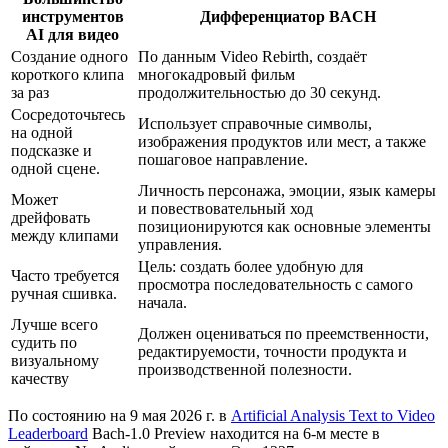
инструментов
Дифференциатор BACH
AI для видео
Создание одного
По данным Video Rebirth, создаёт
короткого клипа
многокадровый фильм
за раз
продолжительностью до 30 секунд.
Сосредоточьтесь
Использует справочные символы,
на одной
изображения продуктов или мест, а также
подсказке и
пошаговое направление.
одной сцене.
Личность персонажа, эмоции, язык камеры
Может
и повествовательный ход
дрейфовать
позиционируются как основные элементы
между клипами
управления.
Цель: создать более удобную для
Часто требуется
просмотра последовательность с самого
ручная сшивка.
начала.
Лучше всего
Должен оцениваться по преемственности,
судить по
редактируемости, точности продукта и
визуальному
производственной полезности.
качеству
По состоянию на 9 мая 2026 г. в
Artificial Analysis Text to Video
Leaderboard
Bach-1.0 Preview находится на 6-м месте в