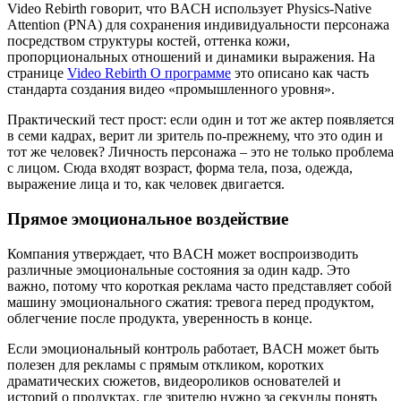
Video Rebirth говорит, что BACH использует Physics-Native
Attention (PNA) для сохранения индивидуальности персонажа
посредством структуры костей, оттенка кожи,
пропорциональных отношений и динамики выражения. На
странице
Video Rebirth О программе
это описано как часть
стандарта создания видео «промышленного уровня».
Практический тест прост: если один и тот же актер появляется
в семи кадрах, верит ли зритель по-прежнему, что это один и
тот же человек? Личность персонажа – это не только проблема
с лицом. Сюда входят возраст, форма тела, поза, одежда,
выражение лица и то, как человек двигается.
Прямое эмоциональное воздействие
Компания утверждает, что BACH может воспроизводить
различные эмоциональные состояния за один кадр. Это
важно, потому что короткая реклама часто представляет собой
машину эмоционального сжатия: тревога перед продуктом,
облегчение после продукта, уверенность в конце.
Если эмоциональный контроль работает, BACH может быть
полезен для рекламы с прямым откликом, коротких
драматических сюжетов, видеороликов основателей и
историй о продуктах, где зрителю нужно за секунды понять