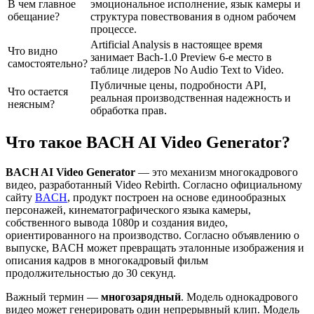
В чем главное
эмоциональное исполнение, язык камеры и
обещание?
структура повествования в одном рабочем
процессе.
Artificial Analysis в настоящее время
Что видно
занимает Bach-1.0 Preview 6-е место в
самостоятельно?
таблице лидеров No Audio Text to Video.
Публичные цены, подробности API,
Что остается
реальная производственная надежность и
неясным?
обработка прав.
Что такое BACH AI Video Generator?
BACH AI Video Generator
— это механизм многокадрового
видео, разработанный Video Rebirth. Согласно официальному
сайту
BACH
, продукт построен на основе единообразных
персонажей, кинематографического языка камеры,
собственного вывода 1080p и создания видео,
ориентированного на производство. Согласно объявлению о
выпуске, BACH может превращать эталонные изображения и
описания кадров в многокадровый фильм
продолжительностью до 30 секунд.
Важный термин —
многозарядный
. Модель однокадрового
видео может генерировать один непрерывный клип. Модель