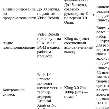
До 15 секунд,
Зависит
Позиционирование
До 30 секунд,
согласно
режима
по
по данным
руководству Kling
продук
продолжительности
Video Rebirth
по версии 3.0
Runway
Omni.
Runway
более 
Video Rebirth
набор
претендует на
Kling выделяет
инстру
Аудио
SFX, VO и
собственный
для раб
позиционирование
BGM в одном
аудиовизуальный
видео и
рабочем
вывод
своей
процессе
экосис
продук
Runway
4.5 явл
Bach-1.0
важны
Preview
творче
занимает
ориент
шестое место в
Kling 3.0 Omni
Контрольный
в наст
таблице
1080p (Pro) —
снимок
время 
лидеров
номер 4
превыш
Artificial
BACH 
Analysis No
привед