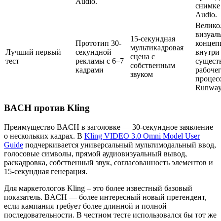
Audio.
снимке
Audio.
Велико
визуал
15-секундная
Прототип 30-
концеп
мультикадровая
Лучший первый
секундной
внутри
сцена с
тест
рекламы с 6–7
сущест
собственным
кадрами
рабоче
звуком
процес
Runwa
BACH против Kling
Преимущество BACH в заголовке — 30-секундное заявление
о нескольких кадрах. В
Kling VIDEO 3.0 Omni Model User
Guide
подчеркивается универсальный мультимодальный ввод,
голосовые символы, прямой аудиовизуальный вывод,
раскадровка, собственный звук, согласованность элементов и
15-секундная генерация.
Для маркетологов Kling – это более известный базовый
показатель. BACH — более интересный новый претендент,
если кампания требует более длинной и полной
последовательности. В честном тесте использовался бы тот же