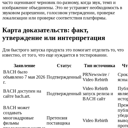
часто оценивают черновик по-разному, когда звук, темп и
изображение объединены. Это не устраняет необходимость в
звуковом разрешении, голосовом утверждении, проверке
локализации или проверке соответствия платформы.
Карта доказательств: факт,
утверждение или интерпретация
Для быстрого запуска продукта это помогает отделить то, что
известно, от того, что еще нуждается в тестировании.
Заявление
Статус
Тип источника
Чт
BACH было
PRNewswire /
Срок
объявлено 7 мая 2026
Подтвержденный
Video Rebirth
ясны
г.
Video Rebirth
Публ
BACH доступен на
Подтвержденный
запуск релиза и
явля
сайте bach.art.
BACH сайт
исто
Преж
BACH может
публ
создавать
убед
многокадровые
Претензия
Video Rebirth
выво
фильмы
поставщика
прот