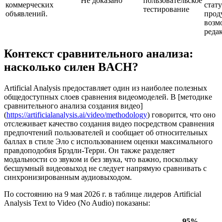
Не доказано
пользовательское
коммерческих
стату
тестирование
объявлений.
прод
возм
реда
Контекст сравнительного анализа:
насколько силен BACH?
Artificial Analysis предоставляет один из наиболее полезных
общедоступных слоев сравнения видеомоделей. В [методике
сравнительного анализа создания видео]
(
https://artificialanalysis.ai/video/methodology
) говорится, что оно
отслеживает качество создания видео посредством сравнения
предпочтений пользователей и сообщает об относительных
баллах в стиле Эло с использованием оценки максимального
правдоподобия Брэдли-Терри. Он также разделяет
модальности со звуком и без звука, что важно, поскольку
бесшумный видеовыход не следует напрямую сравнивать с
синхронизированным аудиовыходом.
По состоянию на 9 мая 2026 г. в таблице лидеров Artificial
Analysis Text to Video (No Audio) показаны:
95%