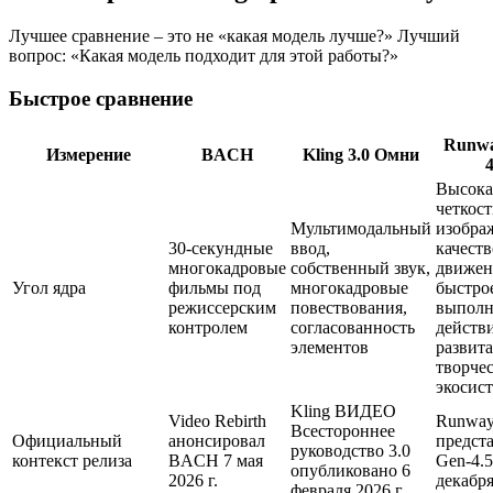
Лучшее сравнение – это не «какая модель лучше?» Лучший
вопрос: «Какая модель подходит для этой работы?»
Быстрое сравнение
Runwa
Измерение
BACH
Kling 3.0 Омни
4
Высока
четкост
Мультимодальный
изобра
30-секундные
ввод,
качеств
многокадровые
собственный звук,
движен
Угол ядра
фильмы под
многокадровые
быстро
режиссерским
повествования,
выполн
контролем
согласованность
действ
элементов
развита
творче
экосис
Kling ВИДЕО
Video Rebirth
Runwa
Всестороннее
Официальный
анонсировал
предст
руководство 3.0
контекст релиза
BACH 7 мая
Gen-4.5
опубликовано 6
2026 г.
декабря
февраля 2026 г.