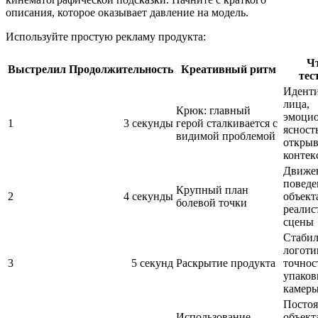
описания, которое оказывает давление на модель.
Используйте простую рекламу продукта:
Ч
Выстрелил
Продолжительность
Креативный ритм
тес
Иденти
лица,
Крюк: главный
эмоцио
1
3 секунды
герой сталкивается с
ясность
видимой проблемой
откры
контек
Движен
поведе
Крупный план
2
4 секунды
объект
болевой точки
реалис
сцены
Стабил
логоти
3
5 секунд
Раскрытие продукта
точнос
упаков
камер
Постоя
Использование
объекта