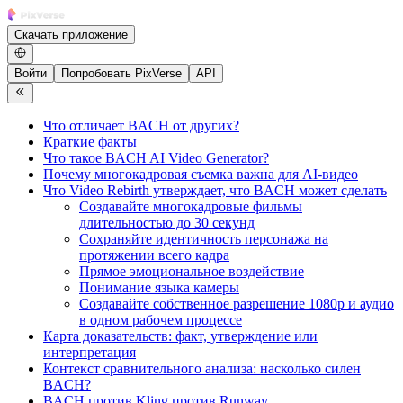
Скачать приложение
Войти
Попробовать PixVerse
API
Что отличает BACH от других?
Краткие факты
Что такое BACH AI Video Generator?
Почему многокадровая съемка важна для AI-видео
Что Video Rebirth утверждает, что BACH может сделать
Создавайте многокадровые фильмы
длительностью до 30 секунд
Сохраняйте идентичность персонажа на
протяжении всего кадра
Прямое эмоциональное воздействие
Понимание языка камеры
Создавайте собственное разрешение 1080p и аудио
в одном рабочем процессе
Карта доказательств: факт, утверждение или
интерпретация
Контекст сравнительного анализа: насколько силен
BACH?
BACH против Kling против Runway