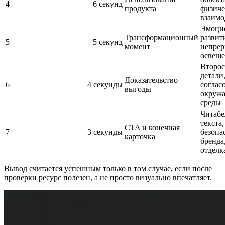
4
6 секунд
продукта
физиче
взаимо
Эмоци
Трансформационный
развит
5
5 секунд
момент
непрер
освещ
Второ
детали
Доказательство
6
4 секунды
соглас
выгоды
окруж
среды
Читабе
текста,
CTA и конечная
7
3 секунды
безопа
карточка
бренда
отделк
Вывод считается успешным только в том случае, если после
проверки ресурс полезен, а не просто визуально впечатляет.