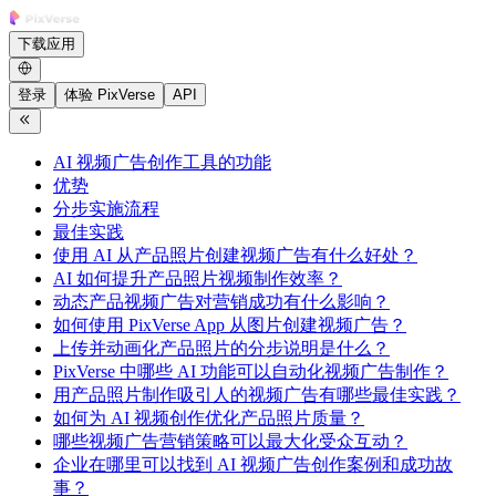
下载应用
登录
体验 PixVerse
API
AI 视频广告创作工具的功能
优势
分步实施流程
最佳实践
使用 AI 从产品照片创建视频广告有什么好处？
AI 如何提升产品照片视频制作效率？
动态产品视频广告对营销成功有什么影响？
如何使用 PixVerse App 从图片创建视频广告？
上传并动画化产品照片的分步说明是什么？
PixVerse 中哪些 AI 功能可以自动化视频广告制作？
用产品照片制作吸引人的视频广告有哪些最佳实践？
如何为 AI 视频创作优化产品照片质量？
哪些视频广告营销策略可以最大化受众互动？
企业在哪里可以找到 AI 视频广告创作案例和成功故
事？