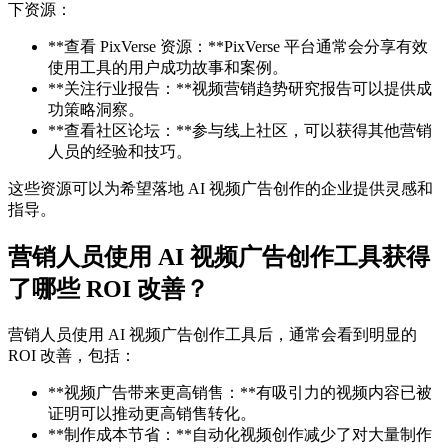
下资源：
**查看 PixVerse 资源：**PixVerse 平台通常会分享有效
使用工具的用户成功故事和案例。
**关注行业报告：**视频营销趋势研究报告可以提供成
功策略洞察。
**查看社区论坛：**参与线上社区，可以获得其他营销
人员的经验和技巧。
这些资源可以为希望落地 AI 视频广告创作的企业提供灵感和
指导。
营销人员使用 AI 视频广告创作工具获得
了哪些 ROI 改善？
营销人员使用 AI 视频广告创作工具后，通常会看到明显的
ROI 改善，包括：
**视频广告带来更高销售：**有吸引力的视频内容已被
证明可以推动更高销售转化。
**制作成本节省：**自动化视频创作减少了对大量制作