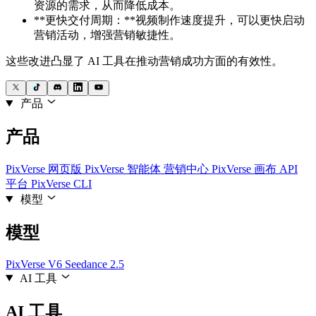
资源的需求，从而降低成本。
**更快交付周期：**视频制作速度提升，可以更快启动
营销活动，增强营销敏捷性。
这些改进凸显了 AI 工具在推动营销成功方面的有效性。
产品
产品
PixVerse 网页版
PixVerse 智能体
营销中心
PixVerse 画布
API
平台
PixVerse CLI
模型
模型
PixVerse V6
Seedance 2.5
AI 工具
AI 工具