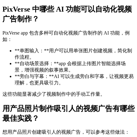
PixVerse 中哪些 AI 功能可以自动化视频
广告制作？
PixVerse app 包含多种可自动化视频广告制作的 AI 功能，例
如：
**单图输入：**用户可以用单张图片创建视频，简化制
作流程。
**自动场景选择：**app 会根据上传图片智能选择场
景，增强视频的叙事效果。
**旁白与字幕：**AI 可以生成旁白和字幕，让视频更易
理解，也更具吸引力。
这些功能显著减少了视频制作中的手动工作量。
用产品照片制作吸引人的视频广告有哪些
最佳实践？
想用产品照片创建吸引人的视频广告，可以参考这些做法：