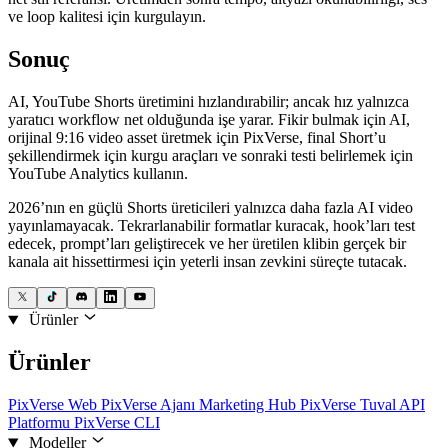
ve loop kalitesi için kurgulayın.
Sonuç
AI, YouTube Shorts üretimini hızlandırabilir; ancak hız yalnızca
yaratıcı workflow net olduğunda işe yarar. Fikir bulmak için AI,
orijinal 9:16 video asset üretmek için PixVerse, final Short’u
şekillendirmek için kurgu araçları ve sonraki testi belirlemek için
YouTube Analytics kullanın.
2026’nın en güçlü Shorts üreticileri yalnızca daha fazla AI video
yayınlamayacak. Tekrarlanabilir formatlar kuracak, hook’ları test
edecek, prompt’ları geliştirecek ve her üretilen klibin gerçek bir
kanala ait hissettirmesi için yeterli insan zevkini süreçte tutacak.
Ürünler
Ürünler
PixVerse Web
PixVerse Ajanı
Marketing Hub
PixVerse Tuval
API
Platformu
PixVerse CLI
Modeller