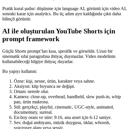
Pratik kural şudur: düşünme için language AI, görüntü için video AI,
sonraki karar için analytics. Bu üç adım ayrı kaldığında çıktı daha
bilinçli görünür.
AI ile oluşturulan YouTube Shorts için
prompt framework
Güçlü Shorts prompt’ları kısa, spesifik ve görseldir. Uzun bir
sinematik sıfat paragrafına ihtiyaç duymazlar. Video modelinin
kullanabileceği bilgiye ihtiyaç duyarlar.
Bu yapıyı kullanın:
Özne: kişi, nesne, ürün, karakter veya sahne.
Aksiyon: klip boyunca ne değişir.
Ortam: nerede olur.
Kamera: close-up, overhead, handheld, slow push-in, whip
pan, ürün makrosu.
Stil: gerçekçi, playful, cinematic, UGC-style, animated,
documentary, surreal.
En-boy oranı ve süre: 9:16, ana asset için 6-12 saniye.
Ses: doğal ambiyans, müzik duygusu, tıklar, whoosh,
voiceover alanı veya sessiz.