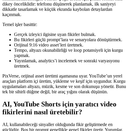
dikey önceliklidir: telefonu düşünerek planlamak, ilk saniyeyi
dikkatle tasarlamak ve küçük ekranda kaybolan detaylardan
kaçınmak.
Temel işler basittir:
Gerçek izleyici ilgisine uyan fikirler bulmak.
Bu fikirleri güçlü prompt’lara ve senaryolara dönüştürmek.
Orijinal 9:16 video asset’leri üretmek.
Tempo, altyazı okunabilirliği ve loop potansiyeli için kurgu
yapmak.
Yayınlamak, analytics’i incelemek ve sonraki varyasyonu
üretmek.
PixVerse, orijinal asset üretimi aşamasına uyar. YouTube’un yerel
araçları platform içi üretim, yükleme ve keşif için uygundur. Kurgu
uygulamaları altyazı, müzik, kesme ve son dokunuşu yönetir. Bunu
tek bir sihirli düğme değil, bir araç yığını olarak düşünün.
AI, YouTube Shorts için yaratıcı video
fikirlerini nasıl üretebilir?
AI, kullanabileceği sinyaller olduğunda fikir geliştirmede en
güçlüdür. Boş bir prompt genellikle genel fikirler üretir. Yorumlar,