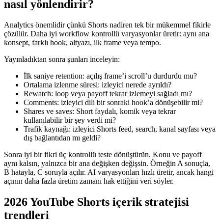
nasıl yönlendirir?
Analytics önemlidir çünkü Shorts nadiren tek bir mükemmel fikirle
çözülür. Daha iyi workflow kontrollü varyasyonlar üretir: aynı ana
konsept, farklı hook, altyazı, ilk frame veya tempo.
Yayınladıktan sonra şunları inceleyin:
İlk saniye retention: açılış frame’i scroll’u durdurdu mu?
Ortalama izlenme süresi: izleyici nerede ayrıldı?
Rewatch: loop veya payoff tekrar izlemeyi sağladı mı?
Comments: izleyici dili bir sonraki hook’a dönüşebilir mi?
Shares ve saves: Short faydalı, komik veya tekrar
kullanılabilir bir şey verdi mi?
Trafik kaynağı: izleyici Shorts feed, search, kanal sayfası veya
dış bağlantıdan mı geldi?
Sonra iyi bir fikri üç kontrollü teste dönüştürün. Konu ve payoff
aynı kalsın, yalnızca bir ana değişken değişsin. Örneğin A sonuçla,
B hatayla, C soruyla açılır. AI varyasyonları hızlı üretir, ancak hangi
açının daha fazla üretim zamanı hak ettiğini veri söyler.
2026 YouTube Shorts içerik stratejisi
trendleri