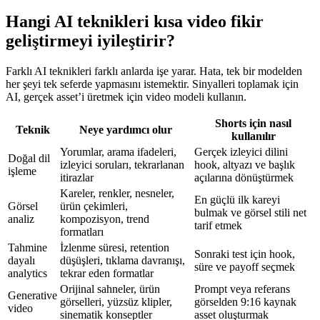
Hangi AI teknikleri kısa video fikir
geliştirmeyi iyileştirir?
Farklı AI teknikleri farklı anlarda işe yarar. Hata, tek bir modelden
her şeyi tek seferde yapmasını istemektir. Sinyalleri toplamak için
AI, gerçek asset’i üretmek için video modeli kullanın.
Shorts için nasıl
Teknik
Neye yardımcı olur
kullanılır
Yorumlar, arama ifadeleri,
Gerçek izleyici dilini
Doğal dil
izleyici soruları, tekrarlanan
hook, altyazı ve başlık
işleme
itirazlar
açılarına dönüştürmek
Kareler, renkler, nesneler,
En güçlü ilk kareyi
Görsel
ürün çekimleri,
bulmak ve görsel stili net
analiz
kompozisyon, trend
tarif etmek
formatları
Tahmine
İzlenme süresi, retention
Sonraki test için hook,
dayalı
düşüşleri, tıklama davranışı,
süre ve payoff seçmek
analytics
tekrar eden formatlar
Orijinal sahneler, ürün
Prompt veya referans
Generative
görselleri, yüzsüz klipler,
görselden 9:16 kaynak
video
sinematik konseptler
asset oluşturmak