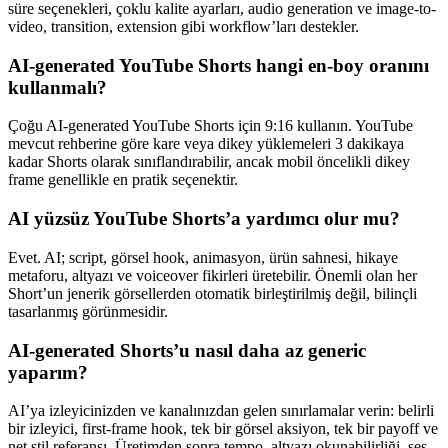
süre seçenekleri, çoklu kalite ayarları, audio generation ve image-to-
video, transition, extension gibi workflow’ları destekler.
AI-generated YouTube Shorts hangi en-boy oranını
kullanmalı?
Çoğu AI-generated YouTube Shorts için 9:16 kullanın. YouTube
mevcut rehberine göre kare veya dikey yüklemeleri 3 dakikaya
kadar Shorts olarak sınıflandırabilir, ancak mobil öncelikli dikey
frame genellikle en pratik seçenektir.
AI yüzsüz YouTube Shorts’a yardımcı olur mu?
Evet. AI; script, görsel hook, animasyon, ürün sahnesi, hikaye
metaforu, altyazı ve voiceover fikirleri üretebilir. Önemli olan her
Short’un jenerik görsellerden otomatik birleştirilmiş değil, bilinçli
tasarlanmış görünmesidir.
AI-generated Shorts’u nasıl daha az generic
yaparım?
AI’ya izleyicinizden ve kanalınızdan gelen sınırlamalar verin: belirli
bir izleyici, first-frame hook, tek bir görsel aksiyon, tek bir payoff ve
net stil referansı. Üretimden sonra tempo, altyazı okunabilirliği, ses