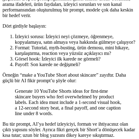
arama ifadeleri, ürün faydaları, izleyici sorunları ve son kanal
performansından oluşturulmuş bir prompt, modele çok daha keskin
bir hedef verir.
Dört girdiyle başlayın:
İzleyici sorusu: İzleyici neyi çözmeye, öğrenmeye,
kopyalamaya, satın almaya veya hakkında gülmeye çalışıyor?
Format: Tutorial, myth-busting, ürün demosu, mini hikaye,
karşılaştırma, reaction veya yüzsüz açıklayıcı mı?
Görsel hook: İzleyici ilk karede ne görmeli?
Payoff: Son karede ne değişmeli?
Örneğin “make a YouTube Short about skincare” zayıftır. Daha
güçlü bir AI fikir prompt’u şöyle olur:
Generate 10 YouTube Shorts ideas for first-time
skincare buyers who feel overwhelmed by product
labels. Each idea must include a 1-second visual hook,
a 12-second story beat, a final payoff, and one caption
line under 8 words.
Bu tür prompt, AI’ya hedef izleyiciyi, formatı ve ihtiyacınız olan
çıktı yapısını söyler. Ayrıca fikri gerçek bir Short’a dönüşecek kadar
kısa tutar; uzun bir blog yazısını dikey kareye sıkıştırmaz.