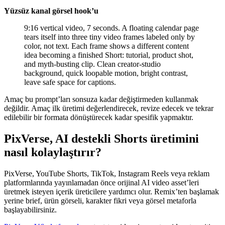
Yüzsüz kanal görsel hook’u
9:16 vertical video, 7 seconds. A floating calendar page
tears itself into three tiny video frames labeled only by
color, not text. Each frame shows a different content
idea becoming a finished Short: tutorial, product shot,
and myth-busting clip. Clean creator-studio
background, quick loopable motion, bright contrast,
leave safe space for captions.
Amaç bu prompt’ları sonsuza kadar değiştirmeden kullanmak
değildir. Amaç ilk üretimi değerlendirecek, revize edecek ve tekrar
edilebilir bir formata dönüştürecek kadar spesifik yapmaktır.
PixVerse, AI destekli Shorts üretimini
nasıl kolaylaştırır?
PixVerse, YouTube Shorts, TikTok, Instagram Reels veya reklam
platformlarında yayınlamadan önce orijinal AI video asset’leri
üretmek isteyen içerik üreticilere yardımcı olur. Remix’ten başlamak
yerine brief, ürün görseli, karakter fikri veya görsel metaforla
başlayabilirsiniz.