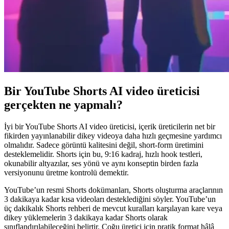
Bir YouTube Shorts AI video üreticisi
gerçekten ne yapmalı?
İyi bir YouTube Shorts AI video üreticisi, içerik üreticilerin net bir
fikirden yayınlanabilir dikey videoya daha hızlı geçmesine yardımcı
olmalıdır. Sadece görüntü kalitesini değil, short-form üretimini
desteklemelidir. Shorts için bu, 9:16 kadraj, hızlı hook testleri,
okunabilir altyazılar, ses yönü ve aynı konseptin birden fazla
versiyonunu üretme kontrolü demektir.
YouTube’un resmi Shorts dokümanları, Shorts oluşturma araçlarının
3 dakikaya kadar kısa videoları desteklediğini söyler. YouTube’un
üç dakikalık Shorts rehberi de mevcut kuralları karşılayan kare veya
dikey yüklemelerin 3 dakikaya kadar Shorts olarak
sınıflandırılabileceğini belirtir. Çoğu üretici için pratik format hâlâ