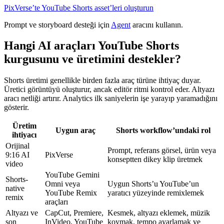
PixVerse’te YouTube Shorts asset’leri oluşturun
Prompt ve storyboard desteği için
Agent
aracını kullanın.
Hangi AI araçları YouTube Shorts
kurgusunu ve üretimini destekler?
Shorts üretimi genellikle birden fazla araç türüne ihtiyaç duyar.
Üretici görüntüyü oluşturur, ancak editör ritmi kontrol eder. Altyazı
aracı netliği artırır. Analytics ilk saniyelerin işe yarayıp yaramadığını
gösterir.
Üretim
Uygun araç
Shorts workflow’undaki rol
ihtiyacı
Orijinal
Prompt, referans görsel, ürün veya
9:16 AI
PixVerse
konseptten dikey klip üretmek
video
YouTube Gemini
Shorts-
Omni veya
Uygun Shorts’u YouTube’un
native
YouTube Remix
yaratıcı yüzeyinde remixlemek
remix
araçları
Altyazı ve
CapCut, Premiere,
Kesmek, altyazı eklemek, müzik
son
InVideo, YouTube
koymak, tempo ayarlamak ve