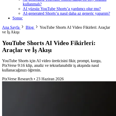
kullanmalı?
AI yüzsüz YouTube Shorts’a yardımcı olur mu?
AI-generated Shorts’u nasıl daha az generic yaparım?
Sonuç
Ana Sayfa
Blog
YouTube Shorts AI Video Fikirleri: Araçlar
ve İş Akışı
YouTube Shorts AI Video Fikirleri:
Araçlar ve İş Akışı
YouTube Shorts için AI video üreticisini fikir, prompt, kurgu,
PixVerse 9:16 klip, analiz ve tekrarlanabilir iş akışında nasıl
kullanacağınızı öğrenin.
PixVerse Research
•
23 Haziran 2026