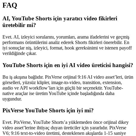
FAQ
AI, YouTube Shorts için yaratıcı video fikirleri
üretebilir mi?
Evet. AI, izleyici sorularını, yorumları, arama ifadelerini ve geçmiş
performans örüntülerini analiz ederek Shorts fikirleri önerebilir. En
iyi sonuçlar niş, izleyici, format, hook gereksinimi ve istenen payoff
verildiğinde çıkar.
YouTube Shorts için en iyi AI video üreticisi hangisi?
Bu iş akışına bağlıdır. PixVerse orijinal 9:16 AI video asset’leri, ürün
görselleri, yüzsüz klipler, image-to-video, transition, extension,
audio ve API workflow’ları için güçlü bir seçenektir. YouTube-
native araçlar ise üretim YouTube içinde başladığında daha
uygundur.
PixVerse YouTube Shorts için iyi mi?
Evet. PixVerse, YouTube Shorts’a yüklemeden önce orijinal dikey
video asset’lerine ihtiyaç duyan üreticiler için yararlıdır. PixVerse
V6; 9:16 text-to-video üretimi, desteklenen akışlarda 1-15 saniye