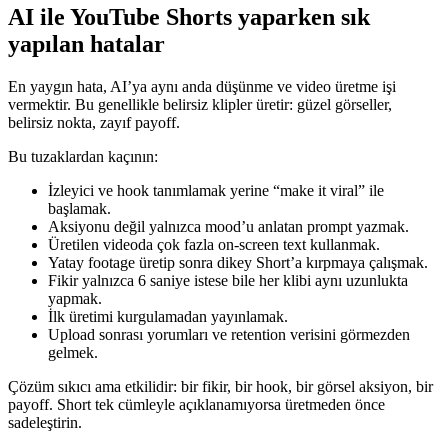
AI ile YouTube Shorts yaparken sık
yapılan hatalar
En yaygın hata, AI’ya aynı anda düşünme ve video üretme işi
vermektir. Bu genellikle belirsiz klipler üretir: güzel görseller,
belirsiz nokta, zayıf payoff.
Bu tuzaklardan kaçının:
İzleyici ve hook tanımlamak yerine “make it viral” ile
başlamak.
Aksiyonu değil yalnızca mood’u anlatan prompt yazmak.
Üretilen videoda çok fazla on-screen text kullanmak.
Yatay footage üretip sonra dikey Short’a kırpmaya çalışmak.
Fikir yalnızca 6 saniye istese bile her klibi aynı uzunlukta
yapmak.
İlk üretimi kurgulamadan yayınlamak.
Upload sonrası yorumları ve retention verisini görmezden
gelmek.
Çözüm sıkıcı ama etkilidir: bir fikir, bir hook, bir görsel aksiyon, bir
payoff. Short tek cümleyle açıklanamıyorsa üretmeden önce
sadeleştirin.