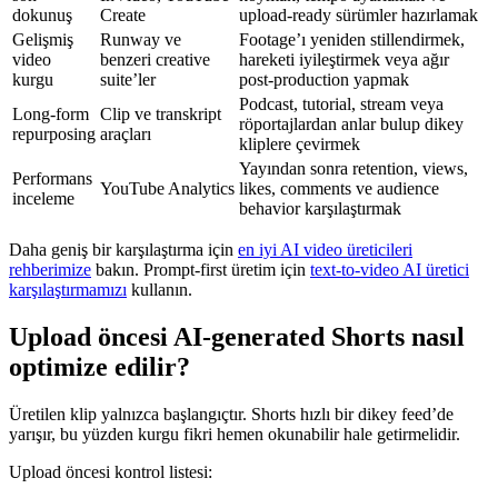
dokunuş
Create
upload-ready sürümler hazırlamak
Gelişmiş
Runway ve
Footage’ı yeniden stillendirmek,
video
benzeri creative
hareketi iyileştirmek veya ağır
kurgu
suite’ler
post-production yapmak
Podcast, tutorial, stream veya
Long-form
Clip ve transkript
röportajlardan anlar bulup dikey
repurposing
araçları
kliplere çevirmek
Yayından sonra retention, views,
Performans
YouTube Analytics
likes, comments ve audience
inceleme
behavior karşılaştırmak
Daha geniş bir karşılaştırma için
en iyi AI video üreticileri
rehberimize
bakın. Prompt-first üretim için
text-to-video AI üretici
karşılaştırmamızı
kullanın.
Upload öncesi AI-generated Shorts nasıl
optimize edilir?
Üretilen klip yalnızca başlangıçtır. Shorts hızlı bir dikey feed’de
yarışır, bu yüzden kurgu fikri hemen okunabilir hale getirmelidir.
Upload öncesi kontrol listesi: