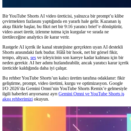
Bir YouTube Shorts AI video üreticisi, yalnızca bir prompt’u klibe
çevirmekten fazlasını yaptığında en yararlı hale gelir. Kazanan iş
akışı fikirle başlar, bu fikri net bir 9:16 yaratıcı brief’e dönüştürür,
video asset üretir, izlenme tutma için kurgular ve sırada ne
üretileceğine analytics ile karar verir.
Rastgele AI içerik ile kanal stratejisine gerçekten uyan AI destekli
Shorts arasındaki fark budur. Hâlâ bir hook, net bir görsel fikir,
tempo, altyazı,
ses
ve izleyicinin son kareye kadar kalması için bir
neden gerekir. AI her adımı hızlandırabilir, ancak yaratıcı karar içerik
üreticide kaldığında daha iyi çalışır.
Bu rehber YouTube Shorts’un kalıcı üretim tarafına odaklanır: fikir
geliştirme, prompt, video üretimi, kurgu ve optimizasyon. Google
I/O 2026’da Gemini Omni’nin YouTube Shorts Remix’e gelmesiyle
ilgili haberleri arıyorsanız ayrı
Gemini Omni ve YouTube Shorts iş
akışı rehberimizi
okuyun.