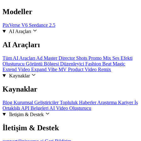
Modeller
PixVerse V6
Seedance 2.5
AI Araçları
AI Araçları
Tüm AI Araçları
Ad Master
Director Shots
Promo Mix
Ses Efekti
Oluşturucu
Görüntü Bölgesi Düzenleyici
Fashion Beat
Magic
Extend
Video Expand
Vibe MV
Product Video Remix
Kaynaklar
Kaynaklar
Blog
Kurumsal
Geliştiriciler
Topluluk
Haberler
Araştırma
Kariyer
İş
Ortaklığı
API Belgeleri
AI Video Oluşturucu
İletişim & Destek
İletişim & Destek