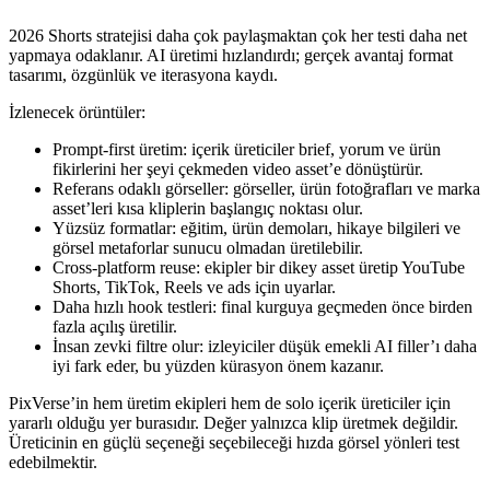
2026 Shorts stratejisi daha çok paylaşmaktan çok her testi daha net
yapmaya odaklanır. AI üretimi hızlandırdı; gerçek avantaj format
tasarımı, özgünlük ve iterasyona kaydı.
İzlenecek örüntüler:
Prompt-first üretim: içerik üreticiler brief, yorum ve ürün
fikirlerini her şeyi çekmeden video asset’e dönüştürür.
Referans odaklı görseller: görseller, ürün fotoğrafları ve marka
asset’leri kısa kliplerin başlangıç noktası olur.
Yüzsüz formatlar: eğitim, ürün demoları, hikaye bilgileri ve
görsel metaforlar sunucu olmadan üretilebilir.
Cross-platform reuse: ekipler bir dikey asset üretip YouTube
Shorts, TikTok, Reels ve ads için uyarlar.
Daha hızlı hook testleri: final kurguya geçmeden önce birden
fazla açılış üretilir.
İnsan zevki filtre olur: izleyiciler düşük emekli AI filler’ı daha
iyi fark eder, bu yüzden kürasyon önem kazanır.
PixVerse’in hem üretim ekipleri hem de solo içerik üreticiler için
yararlı olduğu yer burasıdır. Değer yalnızca klip üretmek değildir.
Üreticinin en güçlü seçeneği seçebileceği hızda görsel yönleri test
edebilmektir.