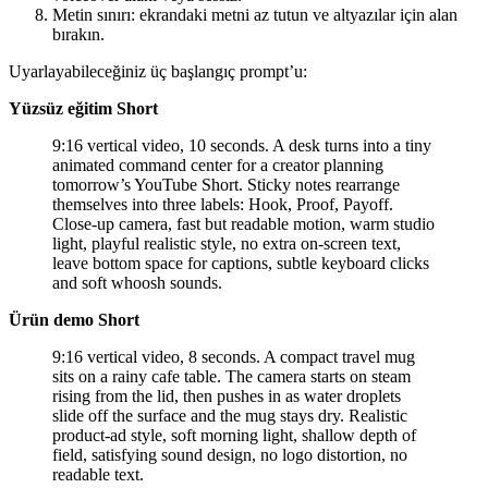
Metin sınırı: ekrandaki metni az tutun ve altyazılar için alan
bırakın.
Uyarlayabileceğiniz üç başlangıç prompt’u:
Yüzsüz eğitim Short
9:16 vertical video, 10 seconds. A desk turns into a tiny
animated command center for a creator planning
tomorrow’s YouTube Short. Sticky notes rearrange
themselves into three labels: Hook, Proof, Payoff.
Close-up camera, fast but readable motion, warm studio
light, playful realistic style, no extra on-screen text,
leave bottom space for captions, subtle keyboard clicks
and soft whoosh sounds.
Ürün demo Short
9:16 vertical video, 8 seconds. A compact travel mug
sits on a rainy cafe table. The camera starts on steam
rising from the lid, then pushes in as water droplets
slide off the surface and the mug stays dry. Realistic
product-ad style, soft morning light, shallow depth of
field, satisfying sound design, no logo distortion, no
readable text.