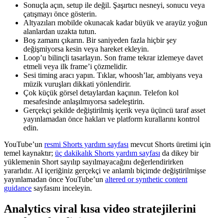
Sonuçla açın, setup ile değil. Şaşırtıcı nesneyi, sonucu veya
çatışmayı önce gösterin.
Altyazıları mobilde okunacak kadar büyük ve arayüz yoğun
alanlardan uzakta tutun.
Boş zamanı çıkarın. Bir saniyeden fazla hiçbir şey
değişmiyorsa kesin veya hareket ekleyin.
Loop’u bilinçli tasarlayın. Son frame tekrar izlemeye davet
etmeli veya ilk frame’i çözmelidir.
Sesi timing aracı yapın. Tıklar, whoosh’lar, ambiyans veya
müzik vuruşları dikkati yönlendirir.
Çok küçük görsel detaylardan kaçının. Telefon kol
mesafesinde anlaşılmıyorsa sadeleştirin.
Gerçekçi şekilde değiştirilmiş içerik veya üçüncü taraf asset
yayınlamadan önce hakları ve platform kurallarını kontrol
edin.
YouTube’un
resmi Shorts yardım sayfası
mevcut Shorts üretimi için
temel kaynaktır;
üç dakikalık Shorts yardım sayfası
da dikey bir
yüklemenin Short sayılıp sayılmayacağını değerlendirirken
yararlıdır. AI içeriğiniz gerçekçi ve anlamlı biçimde değiştirilmişse
yayınlamadan önce YouTube’un
altered or synthetic content
guidance
sayfasını inceleyin.
Analytics viral kısa video stratejilerini