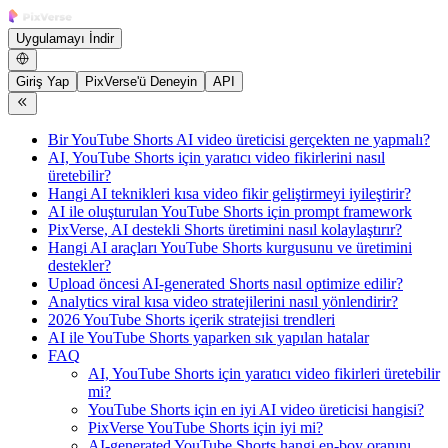
Uygulamayı İndir
Giriş Yap
PixVerse'ü Deneyin
API
Bir YouTube Shorts AI video üreticisi gerçekten ne yapmalı?
AI, YouTube Shorts için yaratıcı video fikirlerini nasıl
üretebilir?
Hangi AI teknikleri kısa video fikir geliştirmeyi iyileştirir?
AI ile oluşturulan YouTube Shorts için prompt framework
PixVerse, AI destekli Shorts üretimini nasıl kolaylaştırır?
Hangi AI araçları YouTube Shorts kurgusunu ve üretimini
destekler?
Upload öncesi AI-generated Shorts nasıl optimize edilir?
Analytics viral kısa video stratejilerini nasıl yönlendirir?
2026 YouTube Shorts içerik stratejisi trendleri
AI ile YouTube Shorts yaparken sık yapılan hatalar
FAQ
AI, YouTube Shorts için yaratıcı video fikirleri üretebilir
mi?
YouTube Shorts için en iyi AI video üreticisi hangisi?
PixVerse YouTube Shorts için iyi mi?
AI-generated YouTube Shorts hangi en-boy oranını