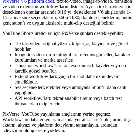
PixVerse V6 platform docs
, text-to-video, image-to-video, transition
ve video extension workflow’larını listeler. Ayrıca text-to-video için
desteklenen oranlar arasında 9:16’yı, desteklenen V6 akışlarında 1-
15 saniye süre seçeneklerini, 360p-1080p kalite seçeneklerini, audio
generation’ı ve uygun akışlarda multi-clip desteğini belirtir.
YouTube Shorts üreticileri için PixVerse şunları destekleyebilir:
Text-to-video: orijinal yüzsüz klipler, açıklayıcılar ve görsel
hook’lar.
Image-to-video: ürün fotoğrafları, referans görseller, karakter
kurulumları ve marka asset’leri.
Transition workflow’ları: öncesi-sonrası hikayeler veya iki
karelik görsel beat’ler.
Extend workflow’ları: güçlü bir shot daha uzun devam
etmeliğinde.
Ses seçenekleri: efektler veya ambiyans Short’u daha canlı
yaptığında.
API workflow’ları: tekrarlanabilir üretim veya batch test
ihtiyacı olan ekipler için.
PixVerse, YouTube yayınlama araçlarının yerine geçmez.
Workflow’un daha erken aşamasında yer alır: asset’i oluşturun, dışa
aktarın, altyazı ve platform detaylarını tamamlayın, ardından
izleyicinin olduğu yere yükleyin.