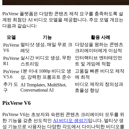
PixVerse 플랫폼은 다양한 콘텐츠 제작 요구를 충족하도록 설
계된 최첨단 AI 비디오 모델을 제공합니다. 주요 모델 개요는
다음과 같습니다:
모델
기능
활용 사례
멀티샷 생성, 매일 무료 크
다양성을 원하는 콘텐츠
PixVerse
V6
레딧
크리에이터에게 이상적
실시간 비디오 생성, 무한
인터랙티브 엔터테인먼
PixVerse
R1
스트리밍
트 및 게임에 적합
1분 이내 1080p 비디오 생
고품질 빠른 비디오 제작
PixVerse
V5.6
성, 강력한 프롬프트 준수
에 최적
추가 도
비디오 제작의 창의성과
AI Templates, MultiShot,
Conversational AI
구
효율성 향상
PixVerse V6
PixVerse V6는 초보자와 숙련된 콘텐츠 크리에이터 모두를 위
한 기능을 갖춘 선도적인
AI 비디오 생성기
입니다. 멀티샷 생
성 기능으로 사용자는 다양한 각도에서 다이나믹한 비디오를