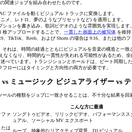
かの関連ジョブを組み合わせたものです。
 AAC ファイルを動くビジュアル トラックに変換します。
アニメ、レトロ、夢のようなプリセットなど) を適用します。
プションを書き込み、歌詞ビデオのような雰囲気を実現します
1 枚アップロードすることで、
一貫した画面上の被写体
を維持
 16:9、TikTok、Reels、および Shorts の場合は 9:1
。それは、時間の経過とともにビジュアルを音楽の構造と一致
えなくなり、時間的な一貫性が失われる可能性があるため、全
述べています。トランジションとホールドは、ビート同期し
ワークフローにはタイミングと方向性の両方が必要です。
 vs ミュージック ビジュアライザー v
ールの種類をジョブに一致させることは、不十分な結果を回避す
こんな方に最適
オファ
ソングトゥビデオ、リリックビデオ、パフォーマンスス
ュアル、ソーシャル MV エクスポート
または
ループ、抽象的なリアクティブ背景、DJ ビジュアル