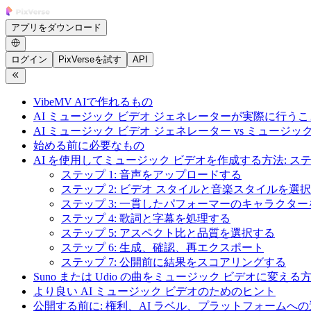
アプリをダウンロード
ログイン
PixVerseを試す
API
VibeMV AIで作れるもの
AI ミュージック ビデオ ジェネレーターが実際に行うこ
AI ミュージック ビデオ ジェネレーター vs ミュージ
始める前に必要なもの
AI を使用してミュージック ビデオを作成する方法: 
ステップ 1: 音声をアップロードする
ステップ 2: ビデオ スタイルと音楽スタイルを選
ステップ 3: 一貫したパフォーマーのキャラクター
ステップ 4: 歌詞と字幕を処理する
ステップ 5: アスペクト比と品質を選択する
ステップ 6: 生成、確認、再エクスポート
ステップ 7: 公開前に結果をスコアリングする
Suno または Udio の曲をミュージック ビデオに変える
より良い AI ミュージック ビデオのためのヒント
公開する前に: 権利、AI ラベル、プラットフォームへ