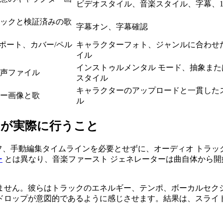
ビデオスタイル、音楽スタイル、字幕、10
ックと検証済みの歌
字幕オン、字幕確認
エクスポート、カバー/ペル
キャラクターフォト、ジャンルに合わせ
イル
インストゥルメンタル モード、抽象また
声ファイル
スタイル
キャラクターのアップロードと一貫した
ー画像と歌
ル
ーが実際に行うこと
タッフ、手動編集タイムラインを必要とせずに、オーディオ トラ
ー
とは異なり、音楽ファースト ジェネレーターは曲自体から
ません。彼らはトラックのエネルギー、テンポ、ボーカルセク
ドロップが意図的であるように感じさせます。結果は、スライド