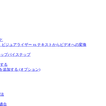
と
ック ビジュアライザー vs テキストからビデオへの変換
ステップバイステップ
択する
を追加する (オプション)
方法
の適合