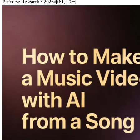
PixVerse Research
•
2026年6月29日