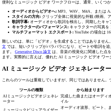
便利なミュージック ビデオ ワークフローは、通常、いくつ
オーディオからビデオへ:
MP3、WAV、M4A、または
スタイルの方向:
クリップ全体に視覚的な外観 (映画、
歌詞字幕:
オーディオから歌詞を検出し、同期したキャ
キャラクターのパフォーマンス:
キャラクターの写真を 
マルチフォーマット エクスポート:
YouTube の場合は
難しいのは、単に「ビデオ」を生成することではありません
文
では、短いクリップがバラバラになり、ビートや歌詞を追
ます。
Generative Disco 論文
は、音楽の視覚化に関連した点を
ます。実際的に言えば、優れた AI ミュージック ビデオ 
AI ミュージック ビデオ ジェネレーター
これらのツールは重複していますが、同じではありません。ツ
ツールの種類
から始まります
AIミュージックビデオジェネレ
完成した曲またはオーディ
ーター
イル
オーディオ波形、ビート、
ミュージックビジュアライザー