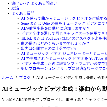
避けるべきよくある間違い
結論
よくある質問
AI を使って曲からミュージック ビデオを作成す
Suno または Udio の曲をミュージック ビデオに
AIが歌詞字幕を自動的に追加しますか？
ビデオ全体を通して同じキャラクターを使用でき
TikTok または YouTube にはどのアスペクト比
曲の長さはどのくらいまででしょうか？
出力は公開するのに十分ですか?
AI ミュージック ビデオ ジェネレーターとミュ
AI で生成されたミュージック ビデオを YouTube ま
ビデオを生成した後に編集ソフトウェアが必要です
短いプロモーション クリップに最適なワークフロ
ホーム
ブログ
AIミュージックビデオ生成：楽曲から動
AIミュージックビデオ生成：楽曲から
VibeMV AIに楽曲をアップロードし、歌詞字幕とキャラクタ