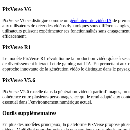
PixVerse V6
PixVerse V6 se distingue comme un
générateur de vidéo IA
de premier
aux utilisateurs de créer des vidéos dynamiques sous différents angles
utilisateurs puissent expérimenter ses fonctionnalités sans engagemen
efficacement.
PixVerse R1
Le modèle PixVerse R1 révolutionne la production vidéo grâce à ses cap
de divertissement interactif et de gaming natif IA. En permettant aux
approche innovante de la génération vidéo le distingue dans le paysage
PixVerse V5.6
PixVerse V5.6 excelle dans la génération vidéo à partir d’images, pr
cohérence entre plusieurs personnages, ce qui le rend adapté aux conten
essentiel dans l’environnement numérique actuel.
Outils supplémentaires
En plus des modèles principaux, la plateforme PixVerse propose plusi
vidéos, MultiShot pour des prises de vue continues sous plusieurs angle