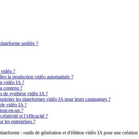
plateforme unifiée ?
 vidéo ?
lles la production vidéo automatisée ?
on vidéo IA ?
du contenu ?
es de synthèse vidéo IA ?
xploiter les plateformes vidéo IA pour leurs campagnes ?
 de vidéo IA ?
tout-en-un ?
éativité et l’efficacité ?
r les entreprises ?
lateforme : outils de génération et d'édition vidéo IA pour une création