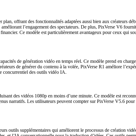
 plan, offrant des fonctionnalités adaptées aussi bien aux créateurs dé
, améliorant l’engagement des spectateurs. De plus, PixVerse V6 fournit d
t financier. Ce modèle est particulièrement avantageux pour ceux qui so
acités de génération vidéo en temps réel. Ce modèle prend en charge le 
 créateurs de générer du contenu à la volée, PixVerse R1 améliore l’expé
 concurrentiel des outils vidéo IA.
oduisant des vidéos 1080p en moins d’une minute. Ce modèle est reconnu 
us narratifs. Les utilisateurs peuvent compter sur PixVerse V5.6 pour des
eurs outils supplémentaires qui améliorent le processus de création vi
s, et l’IA conversationnelle pour la traduction d’idées. Ces outils perm