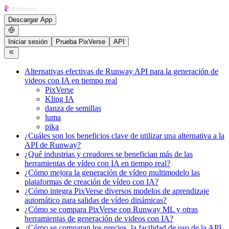
Descargar App
Iniciar sesión
Prueba PixVerse
API
Alternativas efectivas de Runway API para la generación de
videos con IA en tiempo real
PixVerse
Kling IA
danza de semillas
luma
pika
¿Cuáles son los beneficios clave de utilizar una alternativa a la
API de Runway?
¿Qué industrias y creadores se benefician más de las
herramientas de vídeo con IA en tiempo real?
¿Cómo mejora la generación de vídeo multimodelo las
plataformas de creación de vídeo con IA?
¿Cómo integra PixVerse diversos modelos de aprendizaje
automático para salidas de vídeo dinámicas?
¿Cómo se compara PixVerse con Runway ML y otras
herramientas de generación de videos con IA?
¿Cómo se comparan los precios, la facilidad de uso de la API