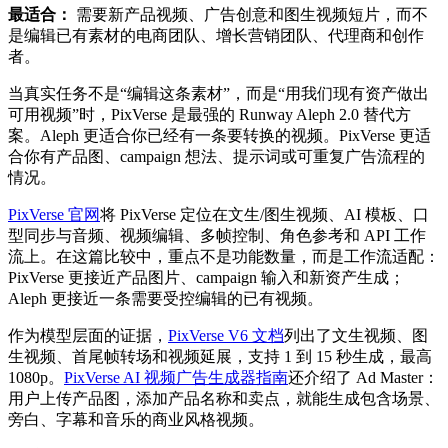
最适合：
需要新产品视频、广告创意和图生视频短片，而不
是编辑已有素材的电商团队、增长营销团队、代理商和创作
者。
当真实任务不是“编辑这条素材”，而是“用我们现有资产做出
可用视频”时，PixVerse 是最强的 Runway Aleph 2.0 替代方
案。Aleph 更适合你已经有一条要转换的视频。PixVerse 更适
合你有产品图、campaign 想法、提示词或可重复广告流程的
情况。
PixVerse 官网
将 PixVerse 定位在文生/图生视频、AI 模板、口
型同步与音频、视频编辑、多帧控制、角色参考和 API 工作
流上。在这篇比较中，重点不是功能数量，而是工作流适配：
PixVerse 更接近产品图片、campaign 输入和新资产生成；
Aleph 更接近一条需要受控编辑的已有视频。
作为模型层面的证据，
PixVerse V6 文档
列出了文生视频、图
生视频、首尾帧转场和视频延展，支持 1 到 15 秒生成，最高
1080p。
PixVerse AI 视频广告生成器指南
还介绍了 Ad Master：
用户上传产品图，添加产品名称和卖点，就能生成包含场景、
旁白、字幕和音乐的商业风格视频。