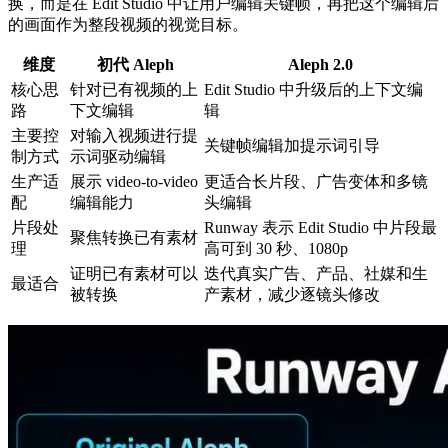
换，而是在 Edit Studio 中让用户编辑关键帧，再把这个编辑后
的画面作为整段视频的视觉目标。
维度
初代 Aleph
Aleph 2.0
核心思
针对已有视频的上
Edit Studio 中升级后的上下文编
路
下文编辑
辑
主要控
对输入视频进行提
关键帧编辑加提示词引导
制方式
示词驱动编辑
生产适
展示 video-to-video
更适合长片段、广告变体和多镜
配
编辑能力
头编辑
片段处
Runway 表示 Edit Studio 中片段最
聚焦转换已有素材
理
高可到 30 秒、1080p
证明已有素材可以
迭代真实广告、产品、社媒和生
最适合
被转换
产素材，减少逐镜头修改