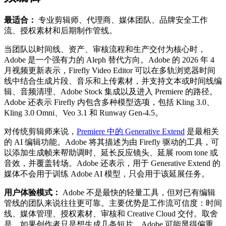
最适合：
专业剪辑师、代理商、媒体团队、品牌安全工作
流、授权素材和后期制作管线。
当团队以时间线、资产、审核流程和生产交付为核心时，
Adobe 是一个强有力的 Aleph 替代方向。Adobe 的 2026 年 4
月视频更新表示，Firefly Video Editor 可以在多轨浏览器时间
线中结合生成片段、音乐和上传素材，并支持文本或时间线编
辑、音频清理、Adobe Stock 集成以及进入 Premiere 的路径。
Adobe 还表示 Firefly 内包含多种模型选项，包括 Kling 3.0、
Kling 3.0 Omni、Veo 3.1 和 Runway Gen-4.5。
对传统剪辑师来说，
Premiere 中的 Generative Extend
是最相关
的 AI 编辑功能。Adobe 将其描述为由 Firefly 驱动的工具，可
以添加生成帧来帮助调时、延长反应镜头、延展 room tone 或
音效，并覆盖转场。Adobe 还表示，用于 Generative Extend 的
媒体不会用于训练 Adobe AI 模型，只会用于该延展任务。
用户体验模式：
Adobe 不是最快的轻量工具，但对已有编辑
管线的团队来说往往更可靠。主要优势是工作流可信度：时间
线、媒体管理、授权素材、审核和 Creative Cloud 交付。取舍
是，如果创作者只是想生成几条短片，Adobe 可能显得偏重。