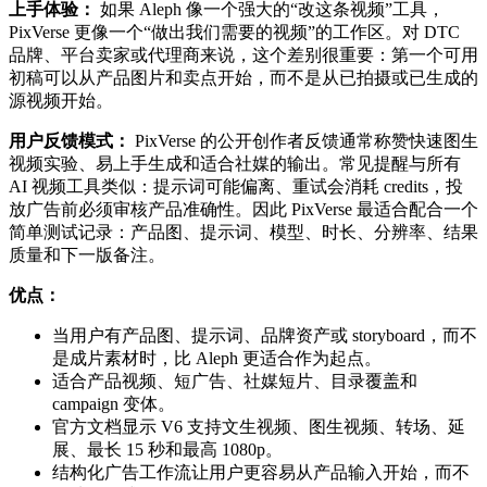
上手体验：
如果 Aleph 像一个强大的“改这条视频”工具，
PixVerse 更像一个“做出我们需要的视频”的工作区。对 DTC
品牌、平台卖家或代理商来说，这个差别很重要：第一个可用
初稿可以从产品图片和卖点开始，而不是从已拍摄或已生成的
源视频开始。
用户反馈模式：
PixVerse 的公开创作者反馈通常称赞快速图生
视频实验、易上手生成和适合社媒的输出。常见提醒与所有
AI 视频工具类似：提示词可能偏离、重试会消耗 credits，投
放广告前必须审核产品准确性。因此 PixVerse 最适合配合一个
简单测试记录：产品图、提示词、模型、时长、分辨率、结果
质量和下一版备注。
优点：
当用户有产品图、提示词、品牌资产或 storyboard，而不
是成片素材时，比 Aleph 更适合作为起点。
适合产品视频、短广告、社媒短片、目录覆盖和
campaign 变体。
官方文档显示 V6 支持文生视频、图生视频、转场、延
展、最长 15 秒和最高 1080p。
结构化广告工作流让用户更容易从产品输入开始，而不