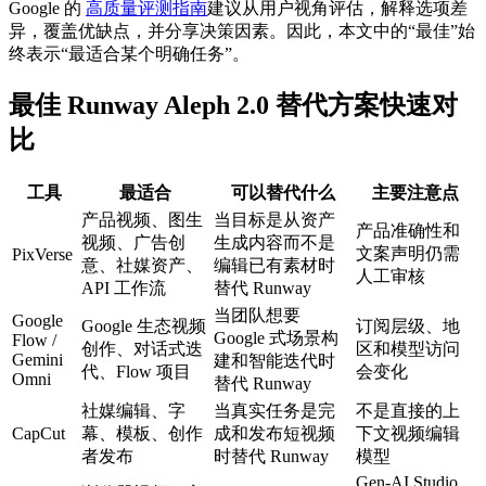
Google 的
高质量评测指南
建议从用户视角评估，解释选项差
异，覆盖优缺点，并分享决策因素。因此，本文中的“最佳”始
终表示“最适合某个明确任务”。
最佳 Runway Aleph 2.0 替代方案快速对
比
工具
最适合
可以替代什么
主要注意点
产品视频、图生
当目标是从资产
产品准确性和
视频、广告创
生成内容而不是
文案声明仍需
PixVerse
意、社媒资产、
编辑已有素材时
人工审核
API 工作流
替代 Runway
当团队想要
Google
Google 生态视频
订阅层级、地
Google 式场景构
Flow /
创作、对话式迭
区和模型访问
Gemini
建和智能迭代时
代、Flow 项目
会变化
Omni
替代 Runway
社媒编辑、字
当真实任务是完
不是直接的上
CapCut
幕、模板、创作
成和发布短视频
下文视频编辑
者发布
时替代 Runway
模型
Gen-AI Studio