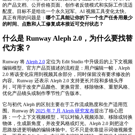
的产品文档、公开价格页面、创作者反馈模式和实际工作流适
配度。目标不是给出一个永久冠军。AI 视频工具变化太快。
真正有用的问题是：
哪个工具能让你的下一个生产任务用最少
的时间、点数和人工修复成本接近可交付状态？
什么是 Runway Aleph 2.0，为什么要找替
代方案？
Runway 将
Aleph 2.0
定位为 Edit Studio 中升级后的上下文视频
编辑模型。官方产品页描述的流程是：用户编辑一帧，Aleph
2.0 将该变化应用到视频其余部分，同时保留没有要求修改的
内容。Runway 还表示 Aleph 2.0 支持更长片段和多镜头序
列，可用于改变产品颜色、更换背景、移除物体、重塑风格、
优化产品镜头或制作季节性广告版本。
它与初代 Aleph 的区别主要在于工作流成熟度和生产适用范
围。Runway 的
2025 年 7 月 Aleph 研究发布
提出了核心思
路：一个上下文视频模型，可以对输入视频添加、移除或转换
物体，生成新角度，并改变风格或灯光。Aleph 2.0 则把这个
思路放进更明确的编辑体验中。它不只是依靠提示词做视频变