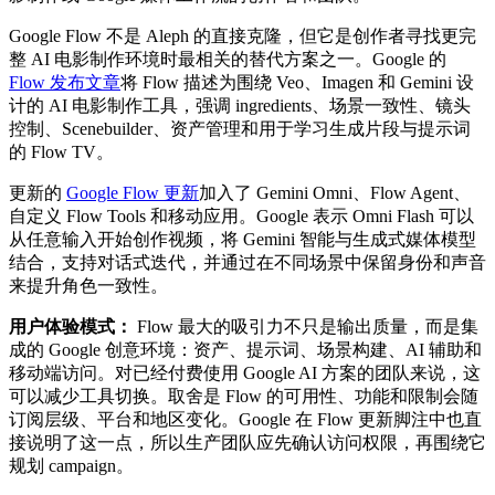
Google Flow 不是 Aleph 的直接克隆，但它是创作者寻找更完
整 AI 电影制作环境时最相关的替代方案之一。Google 的
Flow 发布文章
将 Flow 描述为围绕 Veo、Imagen 和 Gemini 设
计的 AI 电影制作工具，强调 ingredients、场景一致性、镜头
控制、Scenebuilder、资产管理和用于学习生成片段与提示词
的 Flow TV。
更新的
Google Flow 更新
加入了 Gemini Omni、Flow Agent、
自定义 Flow Tools 和移动应用。Google 表示 Omni Flash 可以
从任意输入开始创作视频，将 Gemini 智能与生成式媒体模型
结合，支持对话式迭代，并通过在不同场景中保留身份和声音
来提升角色一致性。
用户体验模式：
Flow 最大的吸引力不只是输出质量，而是集
成的 Google 创意环境：资产、提示词、场景构建、AI 辅助和
移动端访问。对已经付费使用 Google AI 方案的团队来说，这
可以减少工具切换。取舍是 Flow 的可用性、功能和限制会随
订阅层级、平台和地区变化。Google 在 Flow 更新脚注中也直
接说明了这一点，所以生产团队应先确认访问权限，再围绕它
规划 campaign。