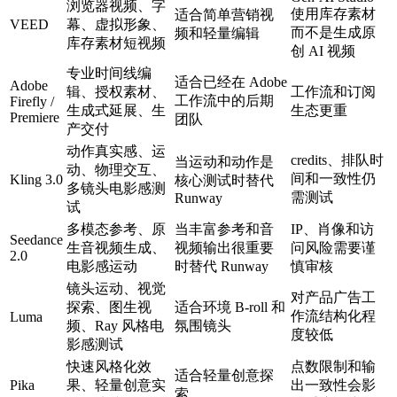
浏览器视频、字
使用库存素材
适合简单营销视
VEED
幕、虚拟形象、
而不是生成原
频和轻量编辑
库存素材短视频
创 AI 视频
专业时间线编
适合已经在 Adobe
Adobe
辑、授权素材、
工作流和订阅
工作流中的后期
Firefly /
生成式延展、生
生态更重
Premiere
团队
产交付
动作真实感、运
credits、排队时
当运动和动作是
动、物理交互、
间和一致性仍
Kling 3.0
核心测试时替代
多镜头电影感测
需测试
Runway
试
多模态参考、原
当丰富参考和音
IP、肖像和访
Seedance
生音视频生成、
视频输出很重要
问风险需要谨
2.0
电影感运动
时替代 Runway
慎审核
镜头运动、视觉
对产品广告工
探索、图生视
适合环境 B-roll 和
作流结构化程
Luma
频、Ray 风格电
氛围镜头
度较低
影感测试
快速风格化效
点数限制和输
适合轻量创意探
Pika
果、轻量创意实
出一致性会影
索