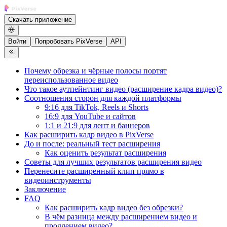
Скачать приложение
Войти
Попробовать PixVerse
API
Почему обрезка и чёрные полосы портят
переиспользованное видео
Что такое аутпейнтинг видео (расширение кадра видео)?
Соотношения сторон для каждой платформы
9:16 для TikTok, Reels и Shorts
16:9 для YouTube и сайтов
1:1 и 21:9 для лент и баннеров
Как расширить кадр видео в PixVerse
До и после: реальный тест расширения
Как оценить результат расширения
Советы для лучших результатов расширения видео
Перенесите расширенный клип прямо в
видеоинструменты
Заключение
FAQ
Как расширить кадр видео без обрезки?
В чём разница между расширением видео и
продлением видео?