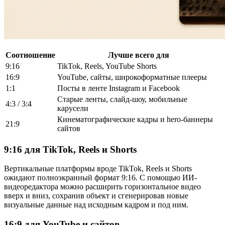
Соотношение
Лучше всего для
9:16
TikTok, Reels, YouTube Shorts
16:9
YouTube, сайты, широкоформатные плееры
1:1
Посты в ленте Instagram и Facebook
Старые ленты, слайд-шоу, мобильные
4:3 / 3:4
карусели
Кинематографические кадры и hero-баннеры
21:9
сайтов
9:16 для TikTok, Reels и Shorts
Вертикальные платформы вроде TikTok, Reels и Shorts
ожидают полноэкранный формат 9:16. С помощью ИИ-
видеоредактора можно расширить горизонтальное видео
вверх и вниз, сохранив объект и сгенерировав новые
визуальные данные над исходным кадром и под ним.
16:9 для YouTube и сайтов