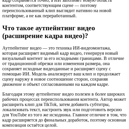
кадр сохраняется точно, а ИИ заполняет новую область
контентом, соответствующим сцене — поэтому
переиспользованный клип выглядит нативно на новой
платформе, а не как переработанный.
Что такое аутпейнтинг видео
(расширение кадра видео)?
Аутпейнтинг видео — это техника ИИ-видеомонтажа,
которая расширяет видимый кадр видео, генерируя новый
визуальный контент за его исходными границами. В отличие
от традиционной обрезки или изменения размера, она
сохраняет исходные видеоданные и расширяет сцену с
помощью ИИ. Модель анализирует ваш клип и продолжает
сцену наружу в новое соотношение сторон, сохраняя
движение и объект согласованными на каждом кадре.
Благодаря этому аутпейнтинг видео полезен в более широких
рабочих процессах переиспользования контента. Автор может
расширить клип для TikTok, затем добавить субтитры,
локализовать текст, настроить звук или подготовить версию
для YouTube из того же исходника. Главное отличие в том, что
кадр расширяется до финальных доработок, поэтому основная
композиция остаётся целой.