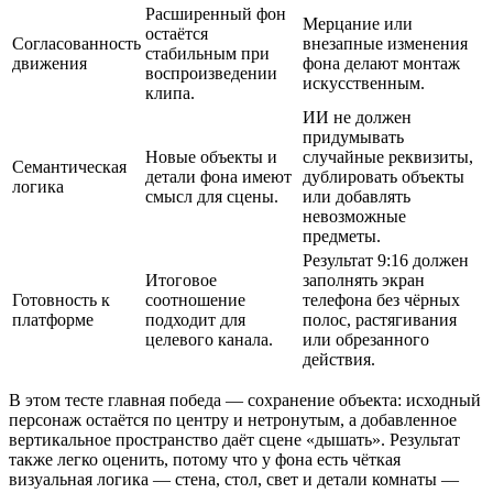
Расширенный фон
Мерцание или
остаётся
Согласованность
внезапные изменения
стабильным при
движения
фона делают монтаж
воспроизведении
искусственным.
клипа.
ИИ не должен
придумывать
Новые объекты и
случайные реквизиты,
Семантическая
детали фона имеют
дублировать объекты
логика
смысл для сцены.
или добавлять
невозможные
предметы.
Результат 9:16 должен
Итоговое
заполнять экран
Готовность к
соотношение
телефона без чёрных
платформе
подходит для
полос, растягивания
целевого канала.
или обрезанного
действия.
В этом тесте главная победа — сохранение объекта: исходный
персонаж остаётся по центру и нетронутым, а добавленное
вертикальное пространство даёт сцене «дышать». Результат
также легко оценить, потому что у фона есть чёткая
визуальная логика — стена, стол, свет и детали комнаты —