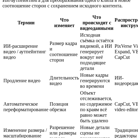
ИИ-аутпейнтинга для преобразования одного клипа в новое
соотношение сторон с сохранением исходного контента.
Что
Что
Распрост
Термин
происходит с
изменяет
инстру
видеоданными
Исходная
съёмка остаётся
Размер кадра
ИИ-расширение
видимой, а ИИ
PixVerse V
и
видео / аутпейнтинг
генерирует
Expand, V
соотношение
видео
вокруг неё
CapCut
сторон
подходящие
детали
Новые кадры
Длительность
ИИ-
Продление видео
генерируются
видео
видеореда
во времени
Объект
отслеживается,
Автоматическое
Позиция
но содержимое
CapCut, V
переформатирование
обрезки
по краям всё
video editor
равно может
быть удалено
Разрешение
Новые детали
Изменение размера /
Традицио
или размеры
сцены не
масштабирование
редакторы