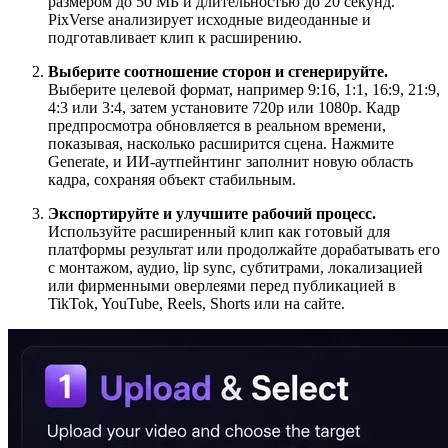
размером до 50 МБ и длительностью до 20 секунд.
PixVerse анализирует исходные видеоданные и
подготавливает клип к расширению.
Выберите соотношение сторон и сгенерируйте.
Выберите целевой формат, например 9:16, 1:1, 16:9, 21:9,
4:3 или 3:4, затем установите 720p или 1080p. Кадр
предпросмотра обновляется в реальном времени,
показывая, насколько расширится сцена. Нажмите
Generate, и ИИ-аутпейнтинг заполнит новую область
кадра, сохраняя объект стабильным.
Экспортируйте и улучшите рабочий процесс.
Используйте расширенный клип как готовый для
платформы результат или продолжайте дорабатывать его
с монтажом, аудио, lip sync, субтитрами, локализацией
или фирменными оверлеями перед публикацией в
TikTok, YouTube, Reels, Shorts или на сайте.