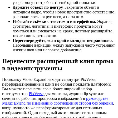
узоры могут потребовать ещё одной попытки.
Держите объект по центру.
Закрепите объект в
исходном кадре, чтобы новое пространство естественно
располагалось вокруг него, а не за ним.
Избегайте съёмки с текстом и интерфейсом.
Экраны,
субтитры, логотипы и интерфейс продукта могут
ломаться или смещаться на краях, поэтому расширяйте
такие клипы осторожно.
Перегенерируйте, если край выглядит неправильно.
Небольшие вариации между запусками часто устраняют
мягкий шов или неловкое добавление.
Перенесите расширенный клип прямо
в видеоинструменты
Поскольку Video Expand находится внутри PixVerse,
переформатированный клип не обязан покидать платформу.
Вы можете перенести его в более широкий набор
инструментов
PixVerse
для монтажа, аудио и lip sync или
сочетать с рабочим процессом изображений в
руководстве
Magic Extend по изменению соотношения сторон без обрезки
,
когда нужно то же переформатирование для статичных
изображений. Один исходный актив может стать полным
набором видео и изображений, готовых к публикации.