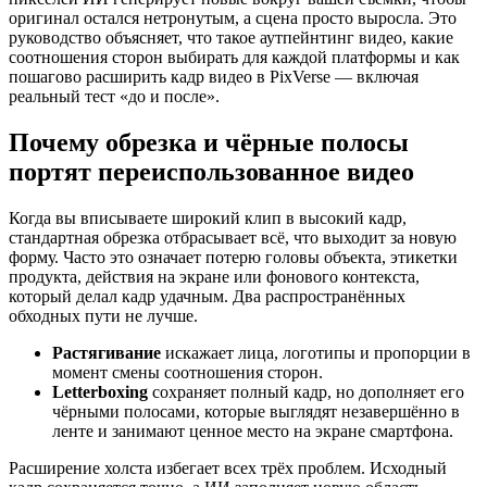
оригинал остался нетронутым, а сцена просто выросла. Это
руководство объясняет, что такое аутпейнтинг видео, какие
соотношения сторон выбирать для каждой платформы и как
пошагово расширить кадр видео в PixVerse — включая
реальный тест «до и после».
Почему обрезка и чёрные полосы
портят переиспользованное видео
Когда вы вписываете широкий клип в высокий кадр,
стандартная обрезка отбрасывает всё, что выходит за новую
форму. Часто это означает потерю головы объекта, этикетки
продукта, действия на экране или фонового контекста,
который делал кадр удачным. Два распространённых
обходных пути не лучше.
Растягивание
искажает лица, логотипы и пропорции в
момент смены соотношения сторон.
Letterboxing
сохраняет полный кадр, но дополняет его
чёрными полосами, которые выглядят незавершённо в
ленте и занимают ценное место на экране смартфона.
Расширение холста избегает всех трёх проблем. Исходный