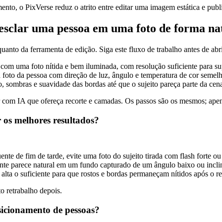
o, o PixVerse reduz o atrito entre editar uma imagem estática e publi
mesclar uma pessoa em uma foto de forma na
nto da ferramenta de edição. Siga este fluxo de trabalho antes de abri
om uma foto nítida e bem iluminada, com resolução suficiente para su
foto da pessoa com direção de luz, ângulo e temperatura de cor semelh
o, sombras e suavidade das bordas até que o sujeito pareça parte da cen
 com IA que ofereça recorte e camadas. Os passos são os mesmos; apen
 os melhores resultados?
te de fim de tarde, evite uma foto do sujeito tirada com flash forte ou 
nte parece natural em um fundo capturado de um ângulo baixo ou incli
lta o suficiente para que rostos e bordas permaneçam nítidos após o 
o retrabalho depois.
sicionamento de pessoas?