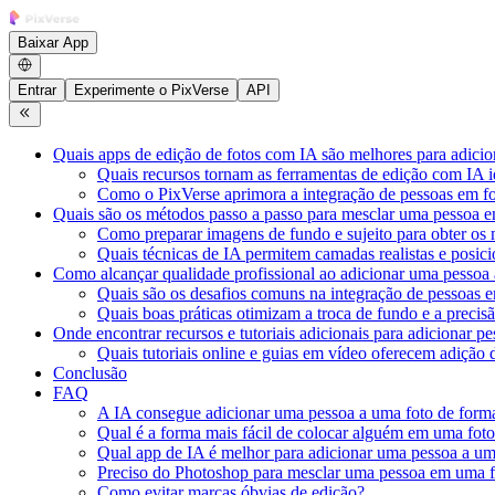
Baixar App
Entrar
Experimente o PixVerse
API
Quais apps de edição de fotos com IA são melhores para adici
Quais recursos tornam as ferramentas de edição com IA i
Como o PixVerse aprimora a integração de pessoas em f
Quais são os métodos passo a passo para mesclar uma pessoa e
Como preparar imagens de fundo e sujeito para obter os 
Quais técnicas de IA permitem camadas realistas e posic
Como alcançar qualidade profissional ao adicionar uma pessoa
Quais são os desafios comuns na integração de pessoas 
Quais boas práticas otimizam a troca de fundo e a preci
Onde encontrar recursos e tutoriais adicionais para adicionar 
Quais tutoriais online e guias em vídeo oferecem adição 
Conclusão
FAQ
A IA consegue adicionar uma pessoa a uma foto de forma
Qual é a forma mais fácil de colocar alguém em uma fot
Qual app de IA é melhor para adicionar uma pessoa a um
Preciso do Photoshop para mesclar uma pessoa em uma f
Como evitar marcas óbvias de edição?