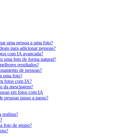
onar uma pessoa a uma foto?
deais para adicionar pessoas?
otos com IA avançada?
m uma foto de forma natural?
melhores resultados?
ionamento de pessoas?
 a uma foto?
em fotos com IA?
são da mesclagem?
pessoas em fotos com IA
de pessoas passo a passo?
 realista?
o?
a foto de grupo?
oto?