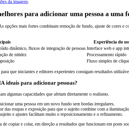
giões da imagem
.
melhores para adicionar uma pessoa a uma f
As opções mais fortes combinam remoção de fundo, ajuste de cores e co
cipais
Experiência do us
údo dinâmico, fluxos de integração de pessoas
Interface web e app int
ação de nitidez
Processamento rápido
mposição
Fluxo simples de cliqu
ra que iniciantes e editores experientes consigam resultados utilizáve
A ideais para adicionar pessoas?
ham algumas capacidades que afetam diretamente o realismo.
icionar uma pessoa em um novo fundo sem bordas irregulares.
or das roupas e exposição para que o sujeito combine com a iluminação
jeito e ajustes facilitam muito o reposicionamento e o refinamento.
 de copiar e colar, em direção a resultados que funcionam em posts soci