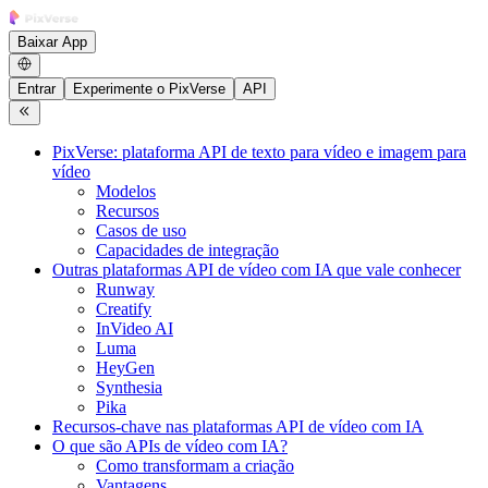
Baixar App
Entrar
Experimente o PixVerse
API
PixVerse: plataforma API de texto para vídeo e imagem para
vídeo
Modelos
Recursos
Casos de uso
Capacidades de integração
Outras plataformas API de vídeo com IA que vale conhecer
Runway
Creatify
InVideo AI
Luma
HeyGen
Synthesia
Pika
Recursos-chave nas plataformas API de vídeo com IA
O que são APIs de vídeo com IA?
Como transformam a criação
Vantagens