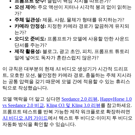
프롬프트 준수:
클립이 핵심 지시를 따르는가?
모션 제어:
주요 액션이 지터나 시각적 붕괴 없이 읽히는
가?
주체 일관성:
제품, 사람, 물체가 형태를 유지하는가?
카메라 안정성:
지정한 카메라 경로가 깔끔하게 유지되
는가?
오디오 준비도:
프롬프트가 모델에 사용할 만한 사운드
단서를 주는가?
제작 활용성:
블로그, 광고 초안, 피치, 프롬프트 튜토리
얼에 넣어도 독자가 혼란스럽지 않은가?
이 규칙은 대부분의 현재 AI 비디오 생성기가 시간적 드리프
트, 모호한 모션, 불안정한 카메라 경로, 충돌하는 주체 지시라
는 공통 압력을 갖기 때문에 모델 간에 적용할 수 있는 휴리스
틱으로 작성했습니다.
모델 맥락을 더 알고 싶다면
Seedance 2.0 리뷰
,
HappyHorse 1.0
vs Seedance 2.0 비교
,
Kling O3 및 Kling 3.0 리뷰
를 참고하세요.
프롬프트 테스트를 반복 가능한 제작 워크플로로 확장하려면
AI 비디오 API 가이드
에서 텍스트 투 비디오·이미지 투 비디오
자동화 방식을 확인할 수 있습니다.