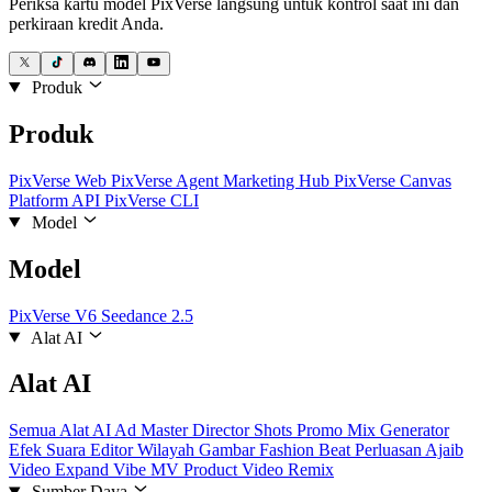
Periksa kartu model PixVerse langsung untuk kontrol saat ini dan
perkiraan kredit Anda.
Produk
Produk
PixVerse Web
PixVerse Agent
Marketing Hub
PixVerse Canvas
Platform API
PixVerse CLI
Model
Model
PixVerse V6
Seedance 2.5
Alat AI
Alat AI
Semua Alat AI
Ad Master
Director Shots
Promo Mix
Generator
Efek Suara
Editor Wilayah Gambar
Fashion Beat
Perluasan Ajaib
Video Expand
Vibe MV
Product Video Remix
Sumber Daya