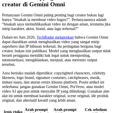
creator di Gemini Omni
Pertanyaan Gemini Omni paling penting bagi creator bukan lagi
hanya “bisakah ia membuat video bagus?”. Pertanyaannya adalah
“bisakah saya memublikasikan video ini dengan aman, terutama jika
mirip karakter, aktor, brand, atau lagu terkenal?”
Dalam tes Juni 2026,
TechRadar melaporkan
bahwa Gemini Omni
dapat diarahkan untuk menghasilkan video yang sangat mirip
superhero dan IP hiburan terkenal. Itu peringatan berguna bagi
creator, bukan izin publikasi. Model yang menghasilkan output tidak
berarti pengguna memiliki hak legal untuk memposting,
memonetisasi, mengiklankan, menjual, atau meremix output
tersebut.
Area berisiko mudah diprediksi: copyrighted characters, celebrity
likeness, logo brand, signature costumes, catchphrases, musik,
imitasi suara, dan aturan remix khusus platform. Posisi artikel ini
sederhana: jangan gunakan Gemini Omni, PixVerse, atau model
video AI apa pun untuk menyalin IP yang dilindungi. Gunakan alat-
alat ini untuk membuat karakter original, scene original, ide produk
original, dan alternatif kreatif yang lebih aman.
Arah prompt
Arah prompt
Cek sebelum
Jenis risiko