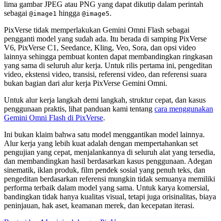
lima gambar JPEG atau PNG yang dapat dikutip dalam perintah
sebagai
hingga
.
@image1
@image5
PixVerse tidak memperlakukan Gemini Omni Flash sebagai
pengganti model yang sudah ada. Itu berada di samping PixVerse
V6, PixVerse C1, Seedance, Kling, Veo, Sora, dan opsi video
lainnya sehingga pembuat konten dapat membandingkan ringkasan
yang sama di seluruh alur kerja. Untuk rilis pertama ini, pengeditan
video, ekstensi video, transisi, referensi video, dan referensi suara
bukan bagian dari alur kerja PixVerse Gemini Omni.
Untuk alur kerja langkah demi langkah, struktur cepat, dan kasus
penggunaan praktis, lihat panduan kami tentang
cara menggunakan
Gemini Omni Flash di PixVerse
.
Ini bukan klaim bahwa satu model menggantikan model lainnya.
Alur kerja yang lebih kuat adalah dengan mempertahankan set
pengujian yang cepat, menjalankannya di seluruh alat yang tersedia,
dan membandingkan hasil berdasarkan kasus penggunaan. Adegan
sinematik, iklan produk, film pendek sosial yang penuh teks, dan
pengeditan berdasarkan referensi mungkin tidak semuanya memiliki
performa terbaik dalam model yang sama. Untuk karya komersial,
bandingkan tidak hanya kualitas visual, tetapi juga orisinalitas, biaya
peninjauan, hak aset, keamanan merek, dan kecepatan iterasi.