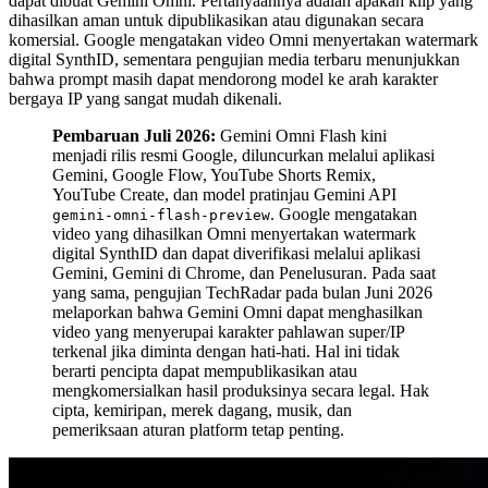
dapat dibuat Gemini Omni. Pertanyaannya adalah apakah klip yang
dihasilkan aman untuk dipublikasikan atau digunakan secara
komersial. Google mengatakan video Omni menyertakan watermark
digital SynthID, sementara pengujian media terbaru menunjukkan
bahwa prompt masih dapat mendorong model ke arah karakter
bergaya IP yang sangat mudah dikenali.
Pembaruan Juli 2026:
Gemini Omni Flash kini
menjadi rilis resmi Google, diluncurkan melalui aplikasi
Gemini, Google Flow, YouTube Shorts Remix,
YouTube Create, dan model pratinjau Gemini API
. Google mengatakan
gemini-omni-flash-preview
video yang dihasilkan Omni menyertakan watermark
digital SynthID dan dapat diverifikasi melalui aplikasi
Gemini, Gemini di Chrome, dan Penelusuran. Pada saat
yang sama, pengujian TechRadar pada bulan Juni 2026
melaporkan bahwa Gemini Omni dapat menghasilkan
video yang menyerupai karakter pahlawan super/IP
terkenal jika diminta dengan hati-hati. Hal ini tidak
berarti pencipta dapat mempublikasikan atau
mengkomersialkan hasil produksinya secara legal. Hak
cipta, kemiripan, merek dagang, musik, dan
pemeriksaan aturan platform tetap penting.