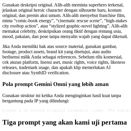
Gunakan deskripsi original. Alih-alih meminta superhero terkenal,
jelaskan original heroic character dengan silhouette baru, kostum
original, dan premis aksi umum. Alih-alih menyebut franchise film,
minta “comic-book energy”, “cinematic rescue scene”, “high-stakes
city rooftop action”, atau “stylized graphic-novel lighting”. Alih-alih
memakai celebrity, deskripsikan orang fiktif dengan rentang usia,
mood, pakaian, dan pose tanpa menyalin wajah yang dapat dikenali.
Jika Anda memiliki hak atas source material, gunakan gambar,
footage, product assets, brand kit yang disetujui, atau audio
berlisensi milik Anda sebagai references. Sebelum rilis komersial,
cek aturan platform, lisensi aset, music rights, voice rights, likeness
releases, trademark usage, dan apakah klip memerlukan AI
disclosure atau SynthID verification.
Pola prompt Gemini Omni yang lebih aman
Gunakan struktur ini ketika Anda menginginkan hasil kuat tanpa
bergantung pada IP yang dilindungi:
Create a 10-second original cinematic video. The subjec
Tiga prompt yang akan kami uji pertama