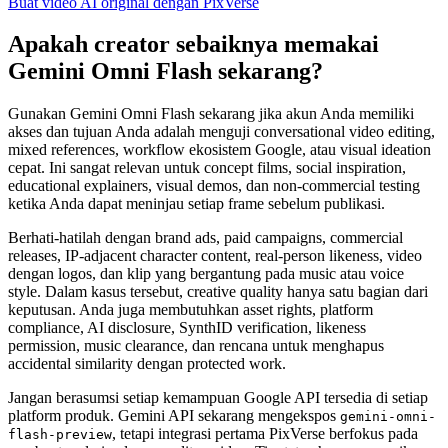
Buat video AI original dengan PixVerse
Apakah creator sebaiknya memakai
Gemini Omni Flash sekarang?
Gunakan Gemini Omni Flash sekarang jika akun Anda memiliki
akses dan tujuan Anda adalah menguji conversational video editing,
mixed references, workflow ekosistem Google, atau visual ideation
cepat. Ini sangat relevan untuk concept films, social inspiration,
educational explainers, visual demos, dan non-commercial testing
ketika Anda dapat meninjau setiap frame sebelum publikasi.
Berhati-hatilah dengan brand ads, paid campaigns, commercial
releases, IP-adjacent character content, real-person likeness, video
dengan logos, dan klip yang bergantung pada music atau voice
style. Dalam kasus tersebut, creative quality hanya satu bagian dari
keputusan. Anda juga membutuhkan asset rights, platform
compliance, AI disclosure, SynthID verification, likeness
permission, music clearance, dan rencana untuk menghapus
accidental similarity dengan protected work.
Jangan berasumsi setiap kemampuan Google API tersedia di setiap
platform produk. Gemini API sekarang mengekspos
gemini-omni-
, tetapi integrasi pertama PixVerse berfokus pada
flash-preview