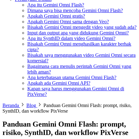
Apa itu Gemini Omni Flash?
Dimana saya bisa mencoba Gemini Omni Flash?
Apakah Gemini Omni gratis?
Apakah Gemini Omni sama dengan Veo?
Bisakah Gemini Omni mengedit video yang sudah ada?
Input dan output apa yang didukung Gemini Omni?
Apa itu SynthID dalam video Gemini Omni?
Bisakah Gemini Omni menghasilkan karakter berhak
cipta?
Bisakah saya menggunakan video Gemini Omni secara
komersial?
Bagaimana cara menulis perintah Gemini Omni yang
lebih aman?
Apa keterbatasan utama Gemini Omni Flash?
Apakah ada Gemini Omni API?
Kapan saya harus menggunakan Gemini Omni di
PixVerse?
Beranda
Blog
Panduan Gemini Omni Flash: prompt, risiko,
SynthID, dan workflow PixVerse
Panduan Gemini Omni Flash: prompt,
risiko, SynthID, dan workflow PixVerse