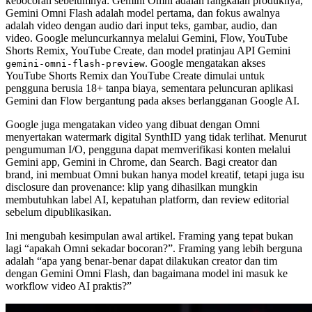
kebocoran sebelumnya: Gemini Omni adalah rangkaian produknya,
Gemini Omni Flash adalah model pertama, dan fokus awalnya
adalah video dengan audio dari input teks, gambar, audio, dan
video. Google meluncurkannya melalui Gemini, Flow, YouTube
Shorts Remix, YouTube Create, dan model pratinjau API Gemini
. Google mengatakan akses
gemini-omni-flash-preview
YouTube Shorts Remix dan YouTube Create dimulai untuk
pengguna berusia 18+ tanpa biaya, sementara peluncuran aplikasi
Gemini dan Flow bergantung pada akses berlangganan Google AI.
Google juga mengatakan video yang dibuat dengan Omni
menyertakan watermark digital SynthID yang tidak terlihat. Menurut
pengumuman I/O, pengguna dapat memverifikasi konten melalui
Gemini app, Gemini in Chrome, dan Search. Bagi creator dan
brand, ini membuat Omni bukan hanya model kreatif, tetapi juga isu
disclosure dan provenance: klip yang dihasilkan mungkin
membutuhkan label AI, kepatuhan platform, dan review editorial
sebelum dipublikasikan.
Ini mengubah kesimpulan awal artikel. Framing yang tepat bukan
lagi “apakah Omni sekadar bocoran?”. Framing yang lebih berguna
adalah “apa yang benar-benar dapat dilakukan creator dan tim
dengan Gemini Omni Flash, dan bagaimana model ini masuk ke
workflow video AI praktis?”