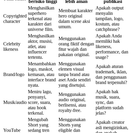
berisiko tinggi
lebih aman
publikasi
Menghasilkan
Apakah output
Membuat karakter
superhero
menyalin
Copyrighted
hero original
terkenal atau
tampilan, logo,
character
dalam scene aksi
karakter dari
kostum, atau
umum.
universe film.
catchphrase?
Menghasilkan
Apakah Anda
Menggunakan
aktor, musisi,
memiliki hak
Celebrity
orang fiktif dengan
atlet, atau
likeness,
likeness
fitur wajah dan
influencer
performance, dan
pakaian original.
tertentu.
usage?
Menambahkan
Menggunakan
Apakah aturan
logo, maskot,
elemen visual
trademark, iklan,
Brand/logo
kemasan, atau
tanpa brand atau
dan penggunaan
interface brand
aset Anda sendiri
brand terpenuhi?
nyata.
yang disetujui.
Meniru lagu,
Apakah hak
Menggunakan
penyanyi,
musik, suara,
audio original,
Musik/audio
score, suara,
sync, dan
berlisensi, atau
atau hook
platform sudah
royalty-free.
terkenal.
jelas?
Mengubah
Menggunakan
Apakah creator
Short yang
Shorts yang
asli mengizinkan,
YouTube
sedang tren
eligible dan
dan apakah