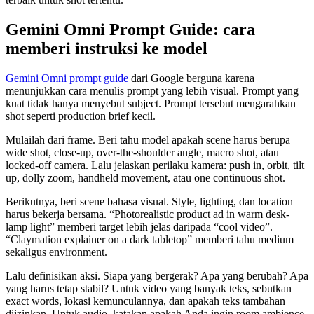
Gemini Omni Prompt Guide: cara
memberi instruksi ke model
Gemini Omni prompt guide
dari Google berguna karena
menunjukkan cara menulis prompt yang lebih visual. Prompt yang
kuat tidak hanya menyebut subject. Prompt tersebut mengarahkan
shot seperti production brief kecil.
Mulailah dari frame. Beri tahu model apakah scene harus berupa
wide shot, close-up, over-the-shoulder angle, macro shot, atau
locked-off camera. Lalu jelaskan perilaku kamera: push in, orbit, tilt
up, dolly zoom, handheld movement, atau one continuous shot.
Berikutnya, beri scene bahasa visual. Style, lighting, dan location
harus bekerja bersama. “Photorealistic product ad in warm desk-
lamp light” memberi target lebih jelas daripada “cool video”.
“Claymation explainer on a dark tabletop” memberi tahu medium
sekaligus environment.
Lalu definisikan aksi. Siapa yang bergerak? Apa yang berubah? Apa
yang harus tetap stabil? Untuk video yang banyak teks, sebutkan
exact words, lokasi kemunculannya, dan apakah teks tambahan
diizinkan. Untuk audio, katakan apakah Anda ingin room ambience,