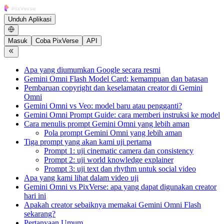
Unduh Aplikasi
Masuk
Coba PixVerse
API
Apa yang diumumkan Google secara resmi
Gemini Omni Flash Model Card: kemampuan dan batasan
Pembaruan copyright dan keselamatan creator di Gemini
Omni
Gemini Omni vs Veo: model baru atau pengganti?
Gemini Omni Prompt Guide: cara memberi instruksi ke model
Cara menulis prompt Gemini Omni yang lebih aman
Pola prompt Gemini Omni yang lebih aman
Tiga prompt yang akan kami uji pertama
Prompt 1: uji cinematic camera dan consistency
Prompt 2: uji world knowledge explainer
Prompt 3: uji text dan rhythm untuk social video
Apa yang kami lihat dalam video uji
Gemini Omni vs PixVerse: apa yang dapat digunakan creator
hari ini
Apakah creator sebaiknya memakai Gemini Omni Flash
sekarang?
Pertanyaan Umum