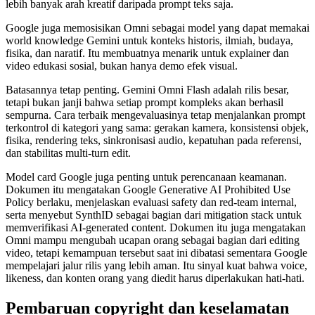
lebih banyak arah kreatif daripada prompt teks saja.
Google juga memosisikan Omni sebagai model yang dapat memakai
world knowledge Gemini untuk konteks historis, ilmiah, budaya,
fisika, dan naratif. Itu membuatnya menarik untuk explainer dan
video edukasi sosial, bukan hanya demo efek visual.
Batasannya tetap penting. Gemini Omni Flash adalah rilis besar,
tetapi bukan janji bahwa setiap prompt kompleks akan berhasil
sempurna. Cara terbaik mengevaluasinya tetap menjalankan prompt
terkontrol di kategori yang sama: gerakan kamera, konsistensi objek,
fisika, rendering teks, sinkronisasi audio, kepatuhan pada referensi,
dan stabilitas multi-turn edit.
Model card Google juga penting untuk perencanaan keamanan.
Dokumen itu mengatakan Google Generative AI Prohibited Use
Policy berlaku, menjelaskan evaluasi safety dan red-team internal,
serta menyebut SynthID sebagai bagian dari mitigation stack untuk
memverifikasi AI-generated content. Dokumen itu juga mengatakan
Omni mampu mengubah ucapan orang sebagai bagian dari editing
video, tetapi kemampuan tersebut saat ini dibatasi sementara Google
mempelajari jalur rilis yang lebih aman. Itu sinyal kuat bahwa voice,
likeness, dan konten orang yang diedit harus diperlakukan hati-hati.
Pembaruan copyright dan keselamatan