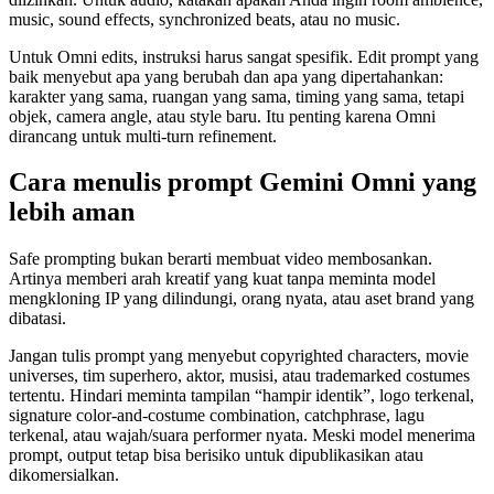
music, sound effects, synchronized beats, atau no music.
Untuk Omni edits, instruksi harus sangat spesifik. Edit prompt yang
baik menyebut apa yang berubah dan apa yang dipertahankan:
karakter yang sama, ruangan yang sama, timing yang sama, tetapi
objek, camera angle, atau style baru. Itu penting karena Omni
dirancang untuk multi-turn refinement.
Cara menulis prompt Gemini Omni yang
lebih aman
Safe prompting bukan berarti membuat video membosankan.
Artinya memberi arah kreatif yang kuat tanpa meminta model
mengkloning IP yang dilindungi, orang nyata, atau aset brand yang
dibatasi.
Jangan tulis prompt yang menyebut copyrighted characters, movie
universes, tim superhero, aktor, musisi, atau trademarked costumes
tertentu. Hindari meminta tampilan “hampir identik”, logo terkenal,
signature color-and-costume combination, catchphrase, lagu
terkenal, atau wajah/suara performer nyata. Meski model menerima
prompt, output tetap bisa berisiko untuk dipublikasikan atau
dikomersialkan.