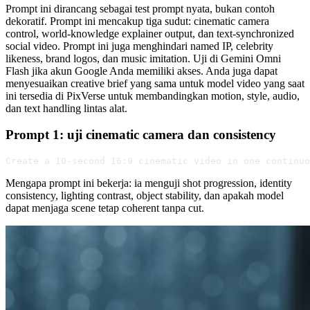
Prompt ini dirancang sebagai test prompt nyata, bukan contoh
dekoratif. Prompt ini mencakup tiga sudut: cinematic camera
control, world-knowledge explainer output, dan text-synchronized
social video. Prompt ini juga menghindari named IP, celebrity
likeness, brand logos, dan music imitation. Uji di Gemini Omni
Flash jika akun Google Anda memiliki akses. Anda juga dapat
menyesuaikan creative brief yang sama untuk model video yang saat
ini tersedia di PixVerse untuk membandingkan motion, style, audio,
dan text handling lintas alat.
Prompt 1: uji cinematic camera dan consistency
Create a 10-second 16:9 cinematic video in one continuo
Mengapa prompt ini bekerja: ia menguji shot progression, identity
consistency, lighting contrast, object stability, dan apakah model
dapat menjaga scene tetap coherent tanpa cut.