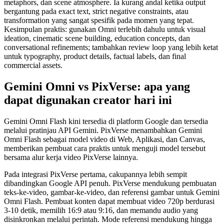
metaphors, dan scene atmosphere. Ia kurang andal ketika output
bergantung pada exact text, strict negative constraints, atau
transformation yang sangat spesifik pada momen yang tepat.
Kesimpulan praktis: gunakan Omni terlebih dahulu untuk visual
ideation, cinematic scene building, education concepts, dan
conversational refinements; tambahkan review loop yang lebih ketat
untuk typography, product details, factual labels, dan final
commercial assets.
Gemini Omni vs PixVerse: apa yang
dapat digunakan creator hari ini
Gemini Omni Flash kini tersedia di platform Google dan tersedia
melalui pratinjau API Gemini. PixVerse menambahkan Gemini
Omni Flash sebagai model video di Web, Aplikasi, dan Canvas,
memberikan pembuat cara praktis untuk menguji model tersebut
bersama alur kerja video PixVerse lainnya.
Pada integrasi PixVerse pertama, cakupannya lebih sempit
dibandingkan Google API penuh. PixVerse mendukung pembuatan
teks-ke-video, gambar-ke-video, dan referensi gambar untuk Gemini
Omni Flash. Pembuat konten dapat membuat video 720p berdurasi
3-10 detik, memilih 16:9 atau 9:16, dan memandu audio yang
disinkronkan melalui perintah. Mode referensi mendukung hingga