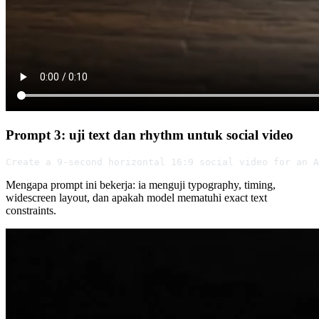
Prompt 3: uji text dan rhythm untuk social video
Create a 9-second horizontal 16:9 social video for an A
Mengapa prompt ini bekerja: ia menguji typography, timing,
widescreen layout, dan apakah model mematuhi exact text
constraints.