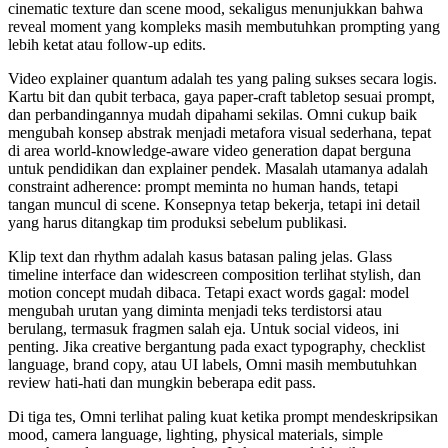
cinematic texture dan scene mood, sekaligus menunjukkan bahwa
reveal moment yang kompleks masih membutuhkan prompting yang
lebih ketat atau follow-up edits.
Video explainer quantum adalah tes yang paling sukses secara logis.
Kartu bit dan qubit terbaca, gaya paper-craft tabletop sesuai prompt,
dan perbandingannya mudah dipahami sekilas. Omni cukup baik
mengubah konsep abstrak menjadi metafora visual sederhana, tepat
di area world-knowledge-aware video generation dapat berguna
untuk pendidikan dan explainer pendek. Masalah utamanya adalah
constraint adherence: prompt meminta no human hands, tetapi
tangan muncul di scene. Konsepnya tetap bekerja, tetapi ini detail
yang harus ditangkap tim produksi sebelum publikasi.
Klip text dan rhythm adalah kasus batasan paling jelas. Glass
timeline interface dan widescreen composition terlihat stylish, dan
motion concept mudah dibaca. Tetapi exact words gagal: model
mengubah urutan yang diminta menjadi teks terdistorsi atau
berulang, termasuk fragmen salah eja. Untuk social videos, ini
penting. Jika creative bergantung pada exact typography, checklist
language, brand copy, atau UI labels, Omni masih membutuhkan
review hati-hati dan mungkin beberapa edit pass.
Di tiga tes, Omni terlihat paling kuat ketika prompt mendeskripsikan
mood, camera language, lighting, physical materials, simple