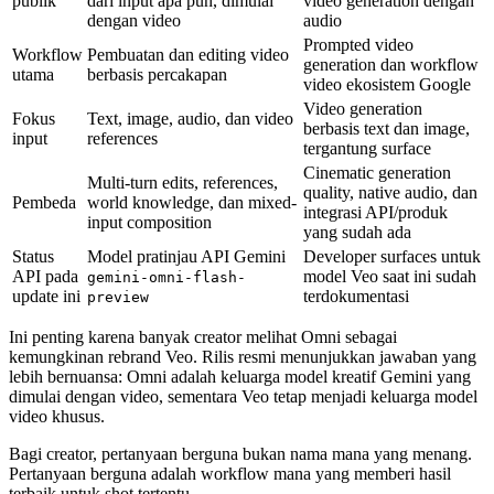
publik
dari input apa pun, dimulai
video generation dengan
dengan video
audio
Prompted video
Workflow
Pembuatan dan editing video
generation dan workflow
utama
berbasis percakapan
video ekosistem Google
Video generation
Fokus
Text, image, audio, dan video
berbasis text dan image,
input
references
tergantung surface
Cinematic generation
Multi-turn edits, references,
quality, native audio, dan
Pembeda
world knowledge, dan mixed-
integrasi API/produk
input composition
yang sudah ada
Status
Model pratinjau API Gemini
Developer surfaces untuk
API pada
model Veo saat ini sudah
gemini-omni-flash-
update ini
terdokumentasi
preview
Ini penting karena banyak creator melihat Omni sebagai
kemungkinan rebrand Veo. Rilis resmi menunjukkan jawaban yang
lebih bernuansa: Omni adalah keluarga model kreatif Gemini yang
dimulai dengan video, sementara Veo tetap menjadi keluarga model
video khusus.
Bagi creator, pertanyaan berguna bukan nama mana yang menang.
Pertanyaan berguna adalah workflow mana yang memberi hasil
terbaik untuk shot tertentu.