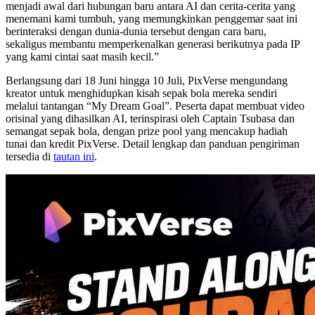
menjadi awal dari hubungan baru antara AI dan cerita-cerita yang
menemani kami tumbuh, yang memungkinkan penggemar saat ini
berinteraksi dengan dunia-dunia tersebut dengan cara baru,
sekaligus membantu memperkenalkan generasi berikutnya pada IP
yang kami cintai saat masih kecil.”
Berlangsung dari 18 Juni hingga 10 Juli, PixVerse mengundang
kreator untuk menghidupkan kisah sepak bola mereka sendiri
melalui tantangan “My Dream Goal”. Peserta dapat membuat video
orisinal yang dihasilkan AI, terinspirasi oleh Captain Tsubasa dan
semangat sepak bola, dengan prize pool yang mencakup hadiah
tunai dan kredit PixVerse. Detail lengkap dan panduan pengiriman
tersedia di
tautan ini
.