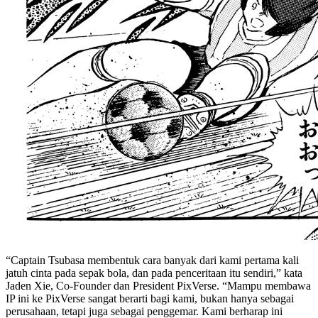
“Captain Tsubasa membentuk cara banyak dari kami pertama kali
jatuh cinta pada sepak bola, dan pada penceritaan itu sendiri,” kata
Jaden Xie, Co-Founder dan President PixVerse. “Mampu membawa
IP ini ke PixVerse sangat berarti bagi kami, bukan hanya sebagai
perusahaan, tetapi juga sebagai penggemar. Kami berharap ini