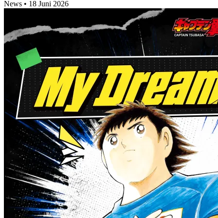
News
•
18 Juni 2026