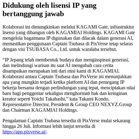
Didukung oleh lisensi IP yang
bertanggung jawab
Kolaborasi ini dimungkinkan melalui KAGAMI Gate, infrastruktur
lisensi yang dibangun oleh KAGAMIAI Holdings. KAGAMI Gate
mengelola bagaimana IP digunakan dan dilacak dalam generasi AI,
memastikan penggunaan Captain Tsubasa di PixVerse tetap selaras
dengan visi TSUBASA Co., Ltd. untuk waralaba tersebut.
“IP Jepang telah membentuk budaya dan menginspirasi generasi,
dan melindungi warisan itu saat AI mengubah cara cerita
disampaikan merupakan inti dari misi kami di KAGAMIAI.
Kolaborasi antara Captain Tsubasa dan PixVerse ini menunjukkan
apa yang mungkin terjadi ketika platform AI dan pemegang IP
bekerja bersama dengan perlindungan yang tepat, menciptakan nilai
baru bagi penggemar sekaligus menghormati hak dan keinginan
kreator seperti Yoichi Takahashi,” kata Takami Kondo,
Representative Director, President & Group CEO NEXYZ.Group
dan Chairman KAGAMIAI Holdings.
Pengalaman Captain Tsubasa tersedia di PixVerse mulai sekarang
hingga 26 Juli. Informasi lebih lanjut tersedia di
https://app.pixverse.ai/
.