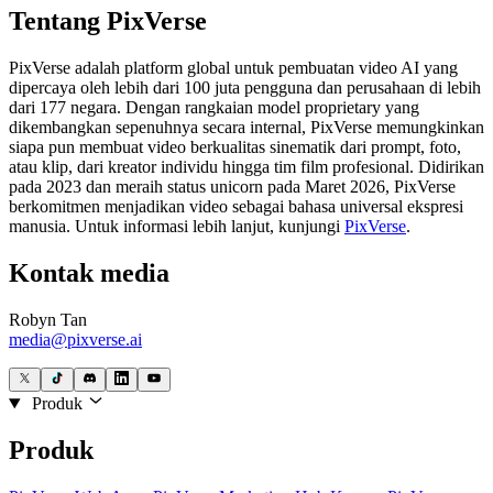
Tentang PixVerse
PixVerse adalah platform global untuk pembuatan video AI yang
dipercaya oleh lebih dari 100 juta pengguna dan perusahaan di lebih
dari 177 negara. Dengan rangkaian model proprietary yang
dikembangkan sepenuhnya secara internal, PixVerse memungkinkan
siapa pun membuat video berkualitas sinematik dari prompt, foto,
atau klip, dari kreator individu hingga tim film profesional. Didirikan
pada 2023 dan meraih status unicorn pada Maret 2026, PixVerse
berkomitmen menjadikan video sebagai bahasa universal ekspresi
manusia. Untuk informasi lebih lanjut, kunjungi
PixVerse
.
Kontak media
Robyn Tan
media@pixverse.ai
Produk
Produk