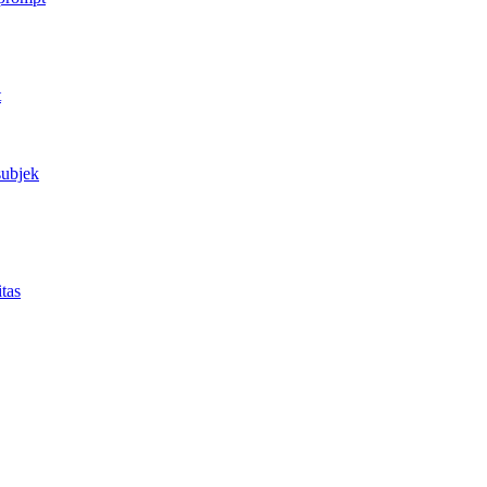
t
subjek
tas