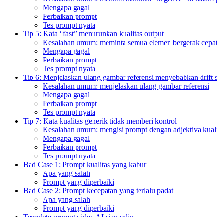
Mengapa gagal
Perbaikan prompt
Tes prompt nyata
Tip 5: Kata “fast” menurunkan kualitas output
Kesalahan umum: meminta semua elemen bergerak cepa
Mengapa gagal
Perbaikan prompt
Tes prompt nyata
Tip 6: Menjelaskan ulang gambar referensi menyebabkan drift 
Kesalahan umum: menjelaskan ulang gambar referensi
Mengapa gagal
Perbaikan prompt
Tes prompt nyata
Tip 7: Kata kualitas generik tidak memberi kontrol
Kesalahan umum: mengisi prompt dengan adjektiva kuali
Mengapa gagal
Perbaikan prompt
Tes prompt nyata
Bad Case 1: Prompt kualitas yang kabur
Apa yang salah
Prompt yang diperbaiki
Bad Case 2: Prompt kecepatan yang terlalu padat
Apa yang salah
Prompt yang diperbaiki
Template prompt video AI siap salin