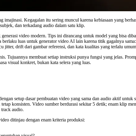
ng imajinasi. Kegagalan itu sering muncul karena kebiasaan yang berh
subjek, dan terkadang audio dalam satu klip.
 generasi video modern. Tips ini dirancang untuk model yang bisa di
 berlaku luas untuk generator video AI lain karena titik gagalnya sama
jitter, drift dari gambar referensi, dan kata kualitas yang terlalu umum
s. Tujuannya membuat setiap instruksi punya fungsi yang jelas. Promp
asa visual konkret, bukan kata selera yang luas.
e dengan setup dasar pembuatan video yang sama dan audio aktif untuk 
i tetap konsisten. Video sumber berdurasi sekitar 5 detik; enam klip 
 track audio.
ideo ditinjau dengan enam kriteria produksi:
keruntuhan visual?