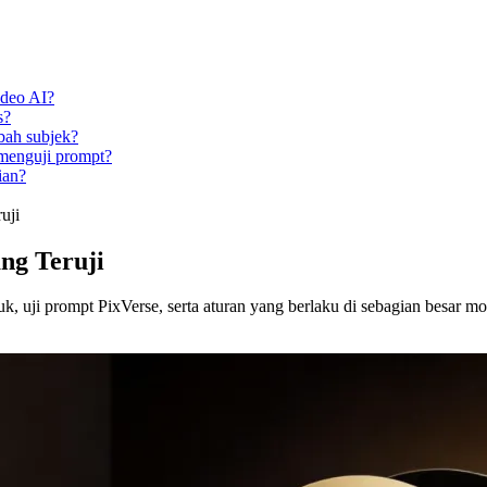
ideo AI?
s?
bah subjek?
 menguji prompt?
ian?
uji
ng Teruji
k, uji prompt PixVerse, serta aturan yang berlaku di sebagian besar mo