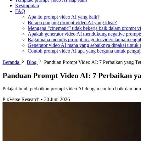
Kesimpulan
FAQ
Apa itu prompt video AI yang baik?
Berapa panjang prompt video AI yang ideal?
Mengapa “cinematic” tidak bekerja baik dalam prompt v
Apakah generator video AI mendukung negative prompt
Bagaimana menulis prompt image-to-video tanpa mengu
Generator video AI mana yang sebaiknya dipakai untuk
Contoh prompt video AI apa yang berguna untuk penguj
Beranda
Blog
Panduan Prompt Video AI: 7 Perbaikan yang Ter
Panduan Prompt Video AI: 7 Perbaikan ya
Pelajari tujuh perbaikan prompt video AI dengan contoh baik dan buru
PixVerse Research
•
30 Juni 2026