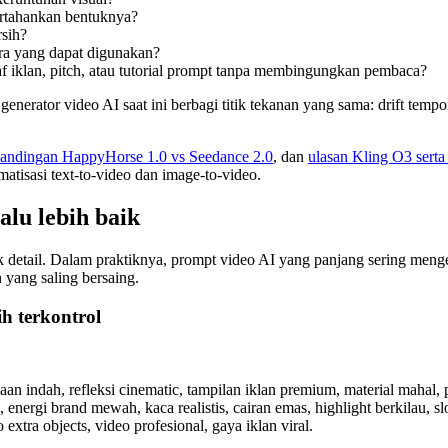
rtahankan bentuknya?
rsih?
a yang dapat digunakan?
af iklan, pitch, atau tutorial prompt tanpa membingungkan pembaca?
 generator video AI saat ini berbagi titik tekanan yang sama: drift tempo
andingan HappyHorse 1.0 vs Seedance 2.0
, dan
ulasan Kling O3 serta
atisasi text-to-video dan image-to-video.
alu lebih baik
ak detail. Dalam praktiknya, prompt video AI yang panjang sering me
h yang saling bersaing.
h terkontrol
 indah, refleksi cinematic, tampilan iklan premium, material mahal, pa
, energi brand mewah, kaca realistis, cairan emas, highlight berkilau, 
extra objects, video profesional, gaya iklan viral.