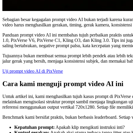
Sebagian besar kegagalan prompt video AI bukan terjadi karena kura
video harus menghasilkan gerakan, timing, gerak kamera, konsistensi 
Panduan prompt video AI ini membahas tujuh perbaikan praktis untuk
1.0, PixVerse V6, PixVerse C1, Kling O3, dan Kling 3.0. Tips ini juga
saling bertabrakan, negative prompt palsu, kata kecepatan yang memicu 
Tujuannya bukan membuat semua prompt lebih pendek atau lebih tekni
jalur gerak yang bersih, menjaga konsistensi subjek, dan memakai bah
Uji prompt video AI di PixVerse
Cara kami menguji prompt video AI ini
Untuk artikel ini, kami menghasilkan tujuh kasus prompt di PixVers
melainkan mengisolasi struktur prompt sambil menjaga lingkungan uj
referensi menggunakan output vertikal 720x1280. Setiap file memiliki
Benchmark kami bersifat praktis, bukan berbasis leaderboard. Setiap v
Kepatuhan prompt:
Apakah klip mengikuti instruksi inti?
Kontrol gerakan:
Apakah aksi utama terbaca tanpa jitter atau 