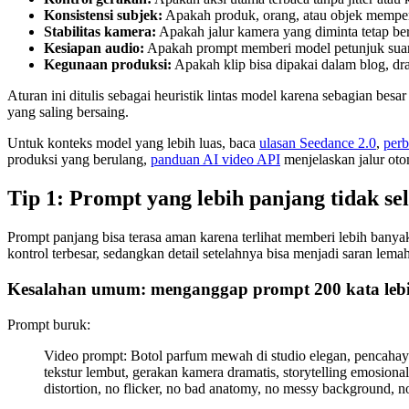
Konsistensi subjek:
Apakah produk, orang, atau objek mempe
Stabilitas kamera:
Apakah jalur kamera yang diminta tetap be
Kesiapan audio:
Apakah prompt memberi model petunjuk suar
Kegunaan produksi:
Apakah klip bisa dipakai dalam blog, dr
Aturan ini ditulis sebagai heuristik lintas model karena sebagian besar
yang saling bersaing.
Untuk konteks model yang lebih luas, baca
ulasan Seedance 2.0
,
perb
produksi yang berulang,
panduan AI video API
menjelaskan jalur otom
Tip 1: Prompt yang lebih panjang tidak sel
Prompt panjang bisa terasa aman karena terlihat memberi lebih bany
kontrol terbesar, sedangkan detail setelahnya bisa menjadi saran lema
Kesalahan umum: menganggap prompt 200 kata lebi
Prompt buruk:
Video prompt: Botol parfum mewah di studio elegan, pencahayaan
tekstur lembut, gerakan kamera dramatis, storytelling emosional
distortion, no flicker, no bad anatomy, no messy background, no 