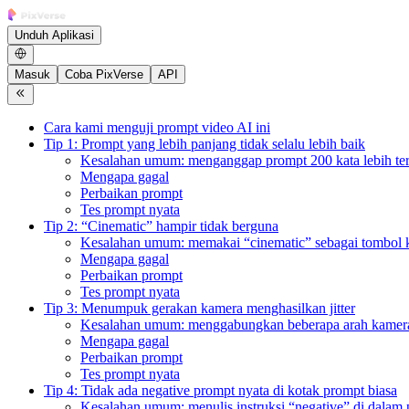
Unduh Aplikasi
Masuk
Coba PixVerse
API
Cara kami menguji prompt video AI ini
Tip 1: Prompt yang lebih panjang tidak selalu lebih baik
Kesalahan umum: menganggap prompt 200 kata lebih ter
Mengapa gagal
Perbaikan prompt
Tes prompt nyata
Tip 2: “Cinematic” hampir tidak berguna
Kesalahan umum: memakai “cinematic” sebagai tombol k
Mengapa gagal
Perbaikan prompt
Tes prompt nyata
Tip 3: Menumpuk gerakan kamera menghasilkan jitter
Kesalahan umum: menggabungkan beberapa arah kamer
Mengapa gagal
Perbaikan prompt
Tes prompt nyata
Tip 4: Tidak ada negative prompt nyata di kotak prompt biasa
Kesalahan umum: menulis instruksi “negative” di dalam