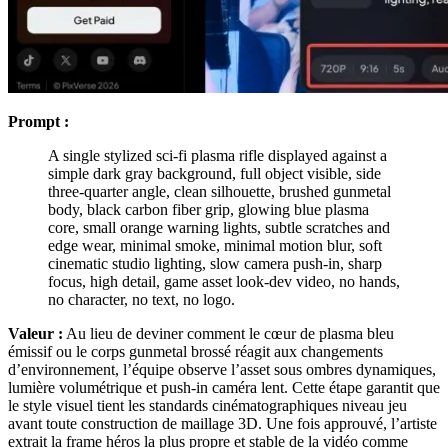
Prompt :
A single stylized sci-fi plasma rifle displayed against a
simple dark gray background, full object visible, side
three-quarter angle, clean silhouette, brushed gunmetal
body, black carbon fiber grip, glowing blue plasma
core, small orange warning lights, subtle scratches and
edge wear, minimal smoke, minimal motion blur, soft
cinematic studio lighting, slow camera push-in, sharp
focus, high detail, game asset look-dev video, no hands,
no character, no text, no logo.
Valeur :
Au lieu de deviner comment le cœur de plasma bleu
émissif ou le corps gunmetal brossé réagit aux changements
d’environnement, l’équipe observe l’asset sous ombres dynamiques,
lumière volumétrique et push-in caméra lent. Cette étape garantit que
le style visuel tient les standards cinématographiques niveau jeu
avant toute construction de maillage 3D. Une fois approuvé, l’artiste
extrait la frame héros la plus propre et stable de la vidéo comme