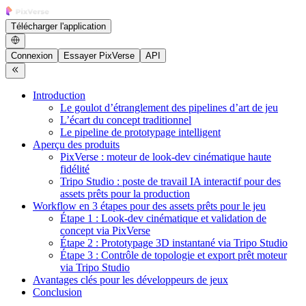
Télécharger l'application
Connexion
Essayer PixVerse
API
Introduction
Le goulot d’étranglement des pipelines d’art de jeu
L’écart du concept traditionnel
Le pipeline de prototypage intelligent
Aperçu des produits
PixVerse : moteur de look-dev cinématique haute
fidélité
Tripo Studio : poste de travail IA interactif pour des
assets prêts pour la production
Workflow en 3 étapes pour des assets prêts pour le jeu
Étape 1 : Look-dev cinématique et validation de
concept via PixVerse
Étape 2 : Prototypage 3D instantané via Tripo Studio
Étape 3 : Contrôle de topologie et export prêt moteur
via Tripo Studio
Avantages clés pour les développeurs de jeux
Conclusion