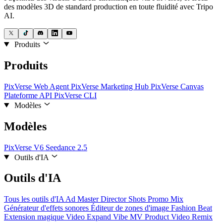
des modèles 3D de standard production en toute fluidité avec Tripo
AI.
Produits
Produits
PixVerse Web
Agent PixVerse
Marketing Hub
PixVerse Canvas
Plateforme API
PixVerse CLI
Modèles
Modèles
PixVerse V6
Seedance 2.5
Outils d'IA
Outils d'IA
Tous les outils d'IA
Ad Master
Director Shots
Promo Mix
Générateur d'effets sonores
Éditeur de zones d'image
Fashion Beat
Extension magique
Video Expand
Vibe MV
Product Video Remix