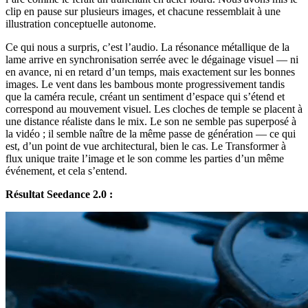
clip en pause sur plusieurs images, et chacune ressemblait à une
illustration conceptuelle autonome.
Ce qui nous a surpris, c’est l’audio. La résonance métallique de la
lame arrive en synchronisation serrée avec le dégainage visuel — ni
en avance, ni en retard d’un temps, mais exactement sur les bonnes
images. Le vent dans les bambous monte progressivement tandis
que la caméra recule, créant un sentiment d’espace qui s’étend et
correspond au mouvement visuel. Les cloches de temple se placent à
une distance réaliste dans le mix. Le son ne semble pas superposé à
la vidéo ; il semble naître de la même passe de génération — ce qui
est, d’un point de vue architectural, bien le cas. Le Transformer à
flux unique traite l’image et le son comme les parties d’un même
événement, et cela s’entend.
Résultat Seedance 2.0 :