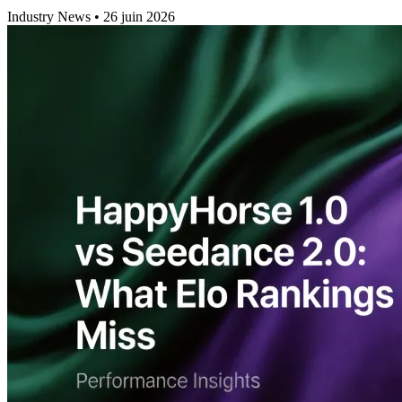
Industry News
•
26 juin 2026