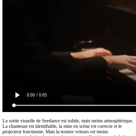
La sortie visuelle de Seedance est solide, mais moins atmosphérique.
La chanteuse est identifiable, la mise en scène est correcte et le
projecteur fonctionne. Mais la texture velours est moins