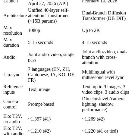
Launch
February 10, 2026
April 27, 2026 (API)
Unified 40-layer self-
Dual-Branch Diffusion
Architecture
attention Transformer
Transformer (DB-DiT)
(~15B params)
Max
1080p
Up to 2K
resolution
Max
5-15 seconds
4-15 seconds
duration
Joint audio-video, dual-
Joint audio-video, single
Audio
branch with cross-
pass
attention
7 languages (EN, ZH,
Multilingual with
Lip-sync
Cantonese, JA, KO, DE,
millisecond-level sync
FR)
Reference
Text, up to 9 images, 3
Text, image
inputs
video clips, 3 audio clips
Director-level (camera,
Camera
Prompt-based
lighting, shadow,
control
performance)
Elo: T2V,
~1,357 (#1)
~1,269 (#2)
no audio
Elo: T2V,
~1,210 (#2)
~1,220 (#1 or tied)
with audio