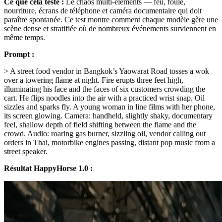
Ce que cela teste :
Le chaos multi-éléments — feu, foule,
nourriture, écrans de téléphone et caméra documentaire qui doit
paraître spontanée. Ce test montre comment chaque modèle gère une
scène dense et stratifiée où de nombreux événements surviennent en
même temps.
Prompt :
> A street food vendor in Bangkok’s Yaowarat Road tosses a wok
over a towering flame at night. Fire erupts three feet high,
illuminating his face and the faces of six customers crowding the
cart. He flips noodles into the air with a practiced wrist snap. Oil
sizzles and sparks fly. A young woman in line films with her phone,
its screen glowing. Camera: handheld, slightly shaky, documentary
feel, shallow depth of field shifting between the flame and the
crowd. Audio: roaring gas burner, sizzling oil, vendor calling out
orders in Thai, motorbike engines passing, distant pop music from a
street speaker.
Résultat HappyHorse 1.0 :