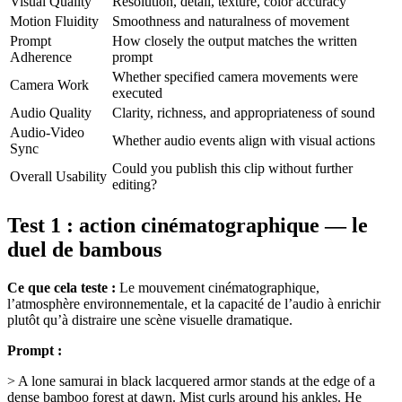
Visual Quality
Resolution, detail, texture, color accuracy
Motion Fluidity
Smoothness and naturalness of movement
Prompt
How closely the output matches the written
Adherence
prompt
Whether specified camera movements were
Camera Work
executed
Audio Quality
Clarity, richness, and appropriateness of sound
Audio-Video
Whether audio events align with visual actions
Sync
Could you publish this clip without further
Overall Usability
editing?
Test 1 : action cinématographique — le
duel de bambous
Ce que cela teste :
Le mouvement cinématographique,
l’atmosphère environnementale, et la capacité de l’audio à enrichir
plutôt qu’à distraire une scène visuelle dramatique.
Prompt :
> A lone samurai in black lacquered armor stands at the edge of a
dense bamboo forest at dawn. Mist curls around his ankles. He