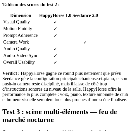
Tableau des scores du test 2 :
Dimension
HappyHorse 1.0
Seedance 2.0
Visual Quality
✓
Motion Fluidity
✓
Prompt Adherence
✓
Camera Work
✓
Audio Quality
✓
Audio-Video Sync
✓
Overall Usability
✓
Verdict :
HappyHorse gagne ce round plus nettement que prévu.
Seedance gère la configuration principale chanteuse-et-piano, et son
push-in caméra reste discipliné, mais il laisse de côté trop
d’instructions sonores au niveau de la salle. HappyHorse offre la
performance la plus complète : voix, piano, texture ambiante de club
et humeur visuelle semblent tous plus proches d’une scène finalisée.
Test 3 : scène multi-éléments — feu de
marché nocturne