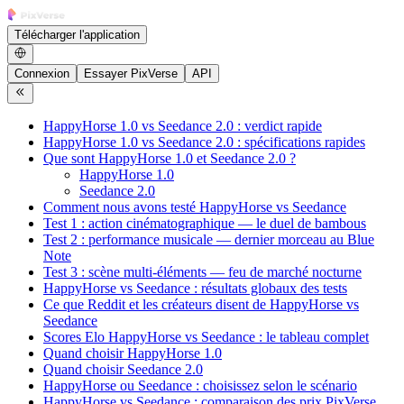
Télécharger l'application
Connexion
Essayer PixVerse
API
HappyHorse 1.0 vs Seedance 2.0 : verdict rapide
HappyHorse 1.0 vs Seedance 2.0 : spécifications rapides
Que sont HappyHorse 1.0 et Seedance 2.0 ?
HappyHorse 1.0
Seedance 2.0
Comment nous avons testé HappyHorse vs Seedance
Test 1 : action cinématographique — le duel de bambous
Test 2 : performance musicale — dernier morceau au Blue
Note
Test 3 : scène multi-éléments — feu de marché nocturne
HappyHorse vs Seedance : résultats globaux des tests
Ce que Reddit et les créateurs disent de HappyHorse vs
Seedance
Scores Elo HappyHorse vs Seedance : le tableau complet
Quand choisir HappyHorse 1.0
Quand choisir Seedance 2.0
HappyHorse ou Seedance : choisissez selon le scénario
HappyHorse vs Seedance : comparaison des prix PixVerse