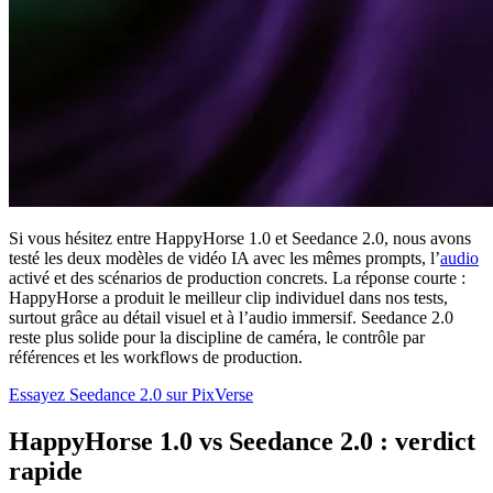
Si vous hésitez entre HappyHorse 1.0 et Seedance 2.0, nous avons
testé les deux modèles de vidéo IA avec les mêmes prompts, l’
audio
activé et des scénarios de production concrets. La réponse courte :
HappyHorse a produit le meilleur clip individuel dans nos tests,
surtout grâce au détail visuel et à l’audio immersif. Seedance 2.0
reste plus solide pour la discipline de caméra, le contrôle par
références et les workflows de production.
Essayez Seedance 2.0 sur PixVerse
HappyHorse 1.0 vs Seedance 2.0 : verdict
rapide