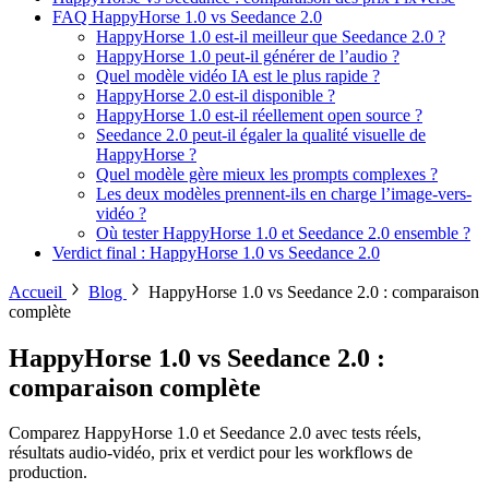
FAQ HappyHorse 1.0 vs Seedance 2.0
HappyHorse 1.0 est-il meilleur que Seedance 2.0 ?
HappyHorse 1.0 peut-il générer de l’audio ?
Quel modèle vidéo IA est le plus rapide ?
HappyHorse 2.0 est-il disponible ?
HappyHorse 1.0 est-il réellement open source ?
Seedance 2.0 peut-il égaler la qualité visuelle de
HappyHorse ?
Quel modèle gère mieux les prompts complexes ?
Les deux modèles prennent-ils en charge l’image-vers-
vidéo ?
Où tester HappyHorse 1.0 et Seedance 2.0 ensemble ?
Verdict final : HappyHorse 1.0 vs Seedance 2.0
Accueil
Blog
HappyHorse 1.0 vs Seedance 2.0 : comparaison
complète
HappyHorse 1.0 vs Seedance 2.0 :
comparaison complète
Comparez HappyHorse 1.0 et Seedance 2.0 avec tests réels,
résultats audio-vidéo, prix et verdict pour les workflows de
production.