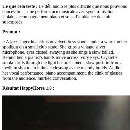
Ce que cela teste :
Le défi audio le plus difficile que nous pouvions
concevoir — une performance musicale avec synchronisation
labiale, accompagnement piano et sons d’ambiance de club
superposés.
Prompt :
> A jazz singer in a crimson velvet dress stands under a warm amber
spotlight on a small club stage. She grips a vintage silver
microphone, eyes closed, swaying as she sings a slow ballad.
Behind her, a pianist’s hands move across ivory keys. Cigarette
smoke drifts through the light beam. Camera: slow push-in from a
medium shot to an intimate close-up as the melody builds. Audio:
her vocal performance, piano accompaniment, the clink of glasses
from the audience, muffled conversation.
Résultat HappyHorse 1.0 :