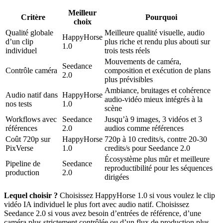
Meilleur
Critère
Pourquoi
choix
Qualité globale
Meilleure qualité visuelle, audio
HappyHorse
d’un clip
plus riche et rendu plus abouti sur
1.0
individuel
trois tests réels
Mouvements de caméra,
Seedance
Contrôle caméra
composition et exécution de plans
2.0
plus prévisibles
Ambiance, bruitages et cohérence
Audio natif dans
HappyHorse
audio-vidéo mieux intégrés à la
nos tests
1.0
scène
Workflows avec
Seedance
Jusqu’à 9 images, 3 vidéos et 3
références
2.0
audios comme références
Coût 720p sur
HappyHorse
720p à 10 credits/s, contre 20-30
PixVerse
1.0
credits/s pour Seedance 2.0
Écosystème plus mûr et meilleure
Pipeline de
Seedance
reproductibilité pour les séquences
production
2.0
dirigées
Lequel choisir ?
Choisissez HappyHorse 1.0 si vous voulez le clip
vidéo IA individuel le plus fort avec audio natif. Choisissez
Seedance 2.0 si vous avez besoin d’entrées de référence, d’une
caméra plus strictement contrôlée ou d’un flux de production plus