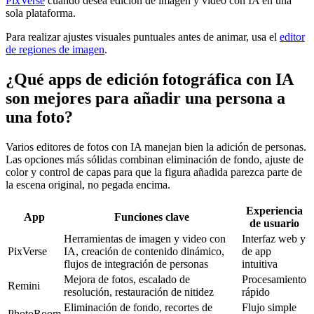
PixVerse
cuando desea edición de imagen y video con IA en una
sola plataforma.
Para realizar ajustes visuales puntuales antes de animar, usa el
editor
de regiones de imagen
.
¿Qué apps de edición fotográfica con IA
son mejores para añadir una persona a
una foto?
Varios editores de fotos con IA manejan bien la adición de personas.
Las opciones más sólidas combinan eliminación de fondo, ajuste de
color y control de capas para que la figura añadida parezca parte de
la escena original, no pegada encima.
Experiencia
App
Funciones clave
de usuario
Herramientas de imagen y video con
Interfaz web y
PixVerse
IA, creación de contenido dinámico,
de app
flujos de integración de personas
intuitiva
Mejora de fotos, escalado de
Procesamiento
Remini
resolución, restauración de nitidez
rápido
Eliminación de fondo, recortes de
Flujo simple
PhotoRoom