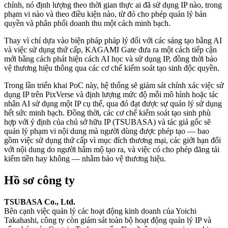
chính, nó định lượng theo thời gian thực ai đã sử dụng IP nào, trong
phạm vi nào và theo điều kiện nào, từ đó cho phép quản lý bản
quyền và phân phối doanh thu một cách minh bạch.
Thay vì chỉ dựa vào biện pháp pháp lý đối với các sáng tạo bằng AI
và việc sử dụng thứ cấp, KAGAMI Gate đưa ra một cách tiếp cận
mới bằng cách phát hiện cách AI học và sử dụng IP, đồng thời bảo
vệ thương hiệu thông qua các cơ chế kiểm soát tạo sinh độc quyền.
Trong lần triển khai PoC này, hệ thống sẽ giám sát chính xác việc sử
dụng IP trên PixVerse và định lượng mức độ mỗi mô hình hoặc tác
nhân AI sử dụng một IP cụ thể, qua đó đạt được sự quản lý sử dụng
hết sức minh bạch. Đồng thời, các cơ chế kiểm soát tạo sinh phù
hợp với ý định của chủ sở hữu IP (TSUBASA) và tác giả gốc sẽ
quản lý phạm vi nội dung mà người dùng được phép tạo — bao
gồm việc sử dụng thứ cấp vì mục đích thương mại, các giới hạn đối
với nội dung do người hâm mộ tạo ra, và việc có cho phép đăng tải
kiếm tiền hay không — nhằm bảo vệ thương hiệu.
Hồ sơ công ty
TSUBASA Co., Ltd.
Bên cạnh việc quản lý các hoạt động kinh doanh của Yoichi
Takahashi, công ty còn giám sát toàn bộ hoạt động quản lý IP và