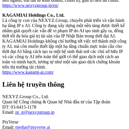
liên ngành, trải dài từ kinh doanh, chính trị, giải trí đến tài chính.
https://www.nexyzgroup.jp/en/
KAGAMIAI Holdings Co., Ltd.
Là công ty con của NEXYZ.Group, chuyên phát triển và vận hành
hạ tầng IP x AI. Công ty đang xây dựng một nền tảng được thiết kế
nhằm giải quyết các vấn đề vi phạm IP do AI tạo sinh gây ra, đồng
thời tối đa hóa giá trị tài sản của IP Nhật Bản trong thời đại AI.
KAGAMIAI Holdings không chỉ hướng tới việc trở thành một công
ty AI, mà còn muốn thiết lập một hạ tầng chuẩn mực toàn cầu cho
thời đại AI bằng cách tạo ra một hệ sinh thái nơi các chủ sở hữu IP
và các công ty AI trên toàn thế giới có thể giao dịch một cách an
toàn và minh bạch, tương tự như một sàn giao dịch chứng khoán
trên thị trường tài chính.
https://www.kagami-ai.com/
Liên hệ truyền thông
NEXYZ.Group Co., Ltd.
Quan hệ Công chúng & Quan hệ Nhà đầu tư của Tập đoàn
ĐT: 03-6415-1178
Email:
pr_ir@nexyzgroup.jp
PixVerse
Email:
media@pixverse.ai