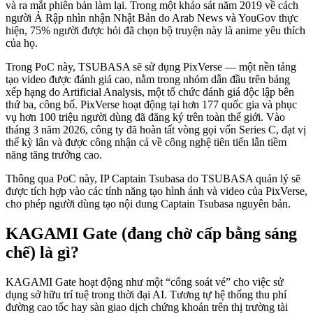
và ra mắt phiên bản làm lại. Trong một khảo sát năm 2019 về cách
người Ả Rập nhìn nhận Nhật Bản do Arab News và YouGov thực
hiện, 75% người được hỏi đã chọn bộ truyện này là anime yêu thích
của họ.
Trong PoC này, TSUBASA sẽ sử dụng PixVerse — một nền tảng
tạo video được đánh giá cao, nằm trong nhóm dẫn đầu trên bảng
xếp hạng do Artificial Analysis, một tổ chức đánh giá độc lập bên
thứ ba, công bố. PixVerse hoạt động tại hơn 177 quốc gia và phục
vụ hơn 100 triệu người dùng đã đăng ký trên toàn thế giới. Vào
tháng 3 năm 2026, công ty đã hoàn tất vòng gọi vốn Series C, đạt vị
thế kỳ lân và được công nhận cả về công nghệ tiên tiến lẫn tiềm
năng tăng trưởng cao.
Thông qua PoC này, IP Captain Tsubasa do TSUBASA quản lý sẽ
được tích hợp vào các tính năng tạo hình ảnh và video của PixVerse,
cho phép người dùng tạo nội dung Captain Tsubasa nguyên bản.
KAGAMI Gate (đang chờ cấp bằng sáng
chế) là gì?
KAGAMI Gate hoạt động như một “cổng soát vé” cho việc sử
dụng sở hữu trí tuệ trong thời đại AI. Tương tự hệ thống thu phí
đường cao tốc hay sàn giao dịch chứng khoán trên thị trường tài