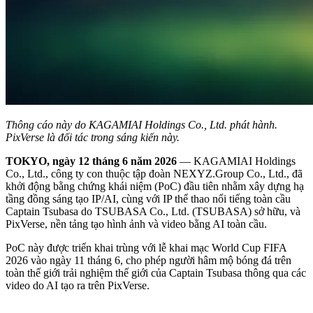
Thông cáo này do KAGAMIAI Holdings Co., Ltd. phát hành.
PixVerse là đối tác trong sáng kiến này.
TOKYO, ngày 12 tháng 6 năm 2026
— KAGAMIAI Holdings
Co., Ltd., công ty con thuộc tập đoàn NEXYZ.Group Co., Ltd., đã
khởi động bằng chứng khái niệm (PoC) đầu tiên nhằm xây dựng hạ
tầng đồng sáng tạo IP/AI, cùng với IP thể thao nổi tiếng toàn cầu
Captain Tsubasa do TSUBASA Co., Ltd. (TSUBASA) sở hữu, và
PixVerse, nền tảng tạo hình ảnh và video bằng AI toàn cầu.
PoC này được triển khai trùng với lễ khai mạc World Cup FIFA
2026 vào ngày 11 tháng 6, cho phép người hâm mộ bóng đá trên
toàn thế giới trải nghiệm thế giới của Captain Tsubasa thông qua các
video do AI tạo ra trên PixVerse.