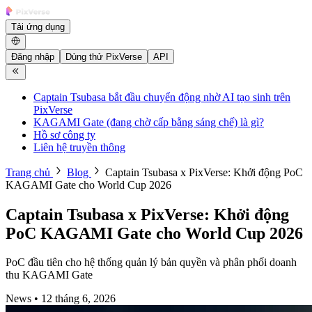
Tải ứng dụng
Đăng nhập
Dùng thử PixVerse
API
Captain Tsubasa bắt đầu chuyển động nhờ AI tạo sinh trên
PixVerse
KAGAMI Gate (đang chờ cấp bằng sáng chế) là gì?
Hồ sơ công ty
Liên hệ truyền thông
Trang chủ
Blog
Captain Tsubasa x PixVerse: Khởi động PoC
KAGAMI Gate cho World Cup 2026
Captain Tsubasa x PixVerse: Khởi động
PoC KAGAMI Gate cho World Cup 2026
PoC đầu tiên cho hệ thống quản lý bản quyền và phân phối doanh
thu KAGAMI Gate
News
•
12 tháng 6, 2026