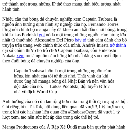
trở thành một trong những IP thể thao mang tính biểu tượng nhất
hành tinh.
Nhiều cầu thủ bóng đá chuyên nghiệp xem Captain Tsubasa là
nguồn ảnh hưởng định hình sự nghiệp của họ. Fernando Torres
từng nói chính bộ manga này đã khiến anh bắt đầu chơi bóng, trong
khi Lukas Podolski
gọi
nó là một trong những nguồn cảm hứng lớn
nhất từ thuở nhỏ. Alessandro Del Piero
bày tỏ
tình cảm dành cho bộ
truyện trên trang web chính thức của mình, Andrés Iniesta
trở thành
đại sứ chính thức cho trò chơi Captain Tsubasa, còn Hidetoshi
Nakata
xem
nó là nguồn cảm hứng lớn nhất đằng sau quyết định
theo đuổi bóng đá chuyên nghiệp của ông.
Captain Tsubasa luôn là một trong những nguồn cảm
hứng lớn nhất của tôi từ thuở nhỏ. Thật vinh dự khi
được ủng hộ manga bóng đá Nhật Bản và nền văn hóa
độc đáo của nó. — Lukas Podolski, đội tuyển Đức /
nhà vô địch World Cup
Ảnh hưởng của nó còn lan rộng hơn nữa trong thời đại mạng xã hội.
Chỉ riêng trên TikTok, nội dung liên quan đã vượt 3,1 tỷ lượt xem,
trong khi các hashtag liên quan đến #TsubasaOzora đã vượt 1 tỷ
lượt xem, tạo nên sức hút áp đảo trong các thế hệ trẻ.
Manga Productions của Ả Rập Xê Út đã mua bản quyền phát hành