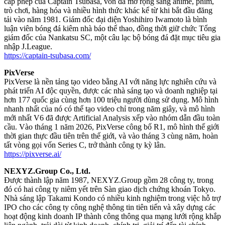
cấp phép của Captain Tsubasa, vốn đã mở rộng sang anime, phim,
trò chơi, hàng hóa và nhiều hình thức khác kể từ khi bắt đầu đăng
tải vào năm 1981. Giám đốc đại diện Yoshihiro Iwamoto là bình
luận viên bóng đá kiêm nhà báo thể thao, đồng thời giữ chức Tổng
giám đốc của Nankatsu SC, một câu lạc bộ bóng đá đặt mục tiêu gia
nhập J.League.
https://captain-tsubasa.com/
PixVerse
PixVerse là nền tảng tạo video bằng AI với năng lực nghiên cứu và
phát triển AI độc quyền, được các nhà sáng tạo và doanh nghiệp tại
hơn 177 quốc gia cùng hơn 100 triệu người dùng sử dụng. Mô hình
nhanh nhất của nó có thể tạo video chỉ trong năm giây, và mô hình
mới nhất V6 đã được Artificial Analysis xếp vào nhóm dẫn đầu toàn
cầu. Vào tháng 1 năm 2026, PixVerse công bố R1, mô hình thế giới
thời gian thực đầu tiên trên thế giới, và vào tháng 3 cùng năm, hoàn
tất vòng gọi vốn Series C, trở thành công ty kỳ lân.
https://pixverse.ai/
NEXYZ.Group Co., Ltd.
Được thành lập năm 1987, NEXYZ.Group gồm 28 công ty, trong
đó có hai công ty niêm yết trên Sàn giao dịch chứng khoán Tokyo.
Nhà sáng lập Takami Kondo có nhiều kinh nghiệm trong việc hỗ trợ
IPO cho các công ty công nghệ thông tin tiên tiến và xây dựng các
hoạt động kinh doanh IP thành công thông qua mạng lưới rộng khắp