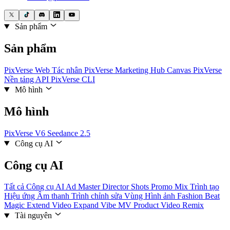
Sản phẩm
Sản phẩm
PixVerse Web
Tác nhân PixVerse
Marketing Hub
Canvas PixVerse
Nền tảng API
PixVerse CLI
Mô hình
Mô hình
PixVerse V6
Seedance 2.5
Công cụ AI
Công cụ AI
Tất cả Công cụ AI
Ad Master
Director Shots
Promo Mix
Trình tạo
Hiệu ứng Âm thanh
Trình chỉnh sửa Vùng Hình ảnh
Fashion Beat
Magic Extend
Video Expand
Vibe MV
Product Video Remix
Tài nguyên