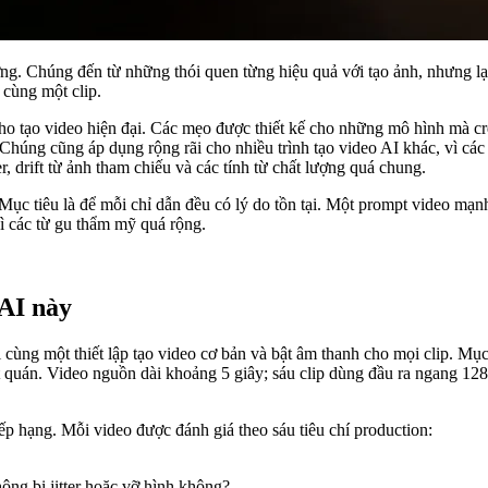
ợng. Chúng đến từ những thói quen từng hiệu quả với tạo ảnh, nhưng lạ
 cùng một clip.
o tạo video hiện đại. Các mẹo được thiết kế cho những mô hình mà cre
húng cũng áp dụng rộng rãi cho nhiều trình tạo video AI khác, vì các
r, drift từ ảnh tham chiếu và các tính từ chất lượng quá chung.
ục tiêu là để mỗi chỉ dẫn đều có lý do tồn tại. Một prompt video mạn
vì các từ gu thẩm mỹ quá rộng.
 AI này
i cùng một thiết lập tạo video cơ bản và bật âm thanh cho mọi clip. M
ất quán. Video nguồn dài khoảng 5 giây; sáu clip dùng đầu ra ngang 1
p hạng. Mỗi video được đánh giá theo sáu tiêu chí production:
ng bị jitter hoặc vỡ hình không?