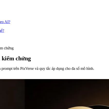
deo AI?
hể?
iểm chứng
ã kiểm chứng
m prompt trên PixVerse và quy tắc áp dụng cho đa số mô hình.