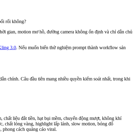
bối rối không?
o thời gian, motion mơ hồ, đường camera không ổn định và chỉ dẫn chủ
ling 3.0
. Nếu muốn biến thử nghiệm prompt thành workflow sản
 dẫn chính. Câu đầu tiên mang nhiều quyền kiểm soát nhất, trong khi
, chất liệu đắt tiền, hạt bụi mềm, chuyển động mượt, không khí
ực, chất lỏng vàng, highlight lấp lánh, slow motion, bóng đổ
p, phong cách quảng cáo viral.