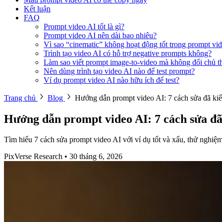
Kết luận
FAQ
Prompt video AI tốt là gì?
Prompt video AI nên dài bao nhiêu?
Vì sao “cinematic” không hoạt động tốt trong prompt vi
Trình tạo video AI có hỗ trợ negative prompts không?
Làm sao viết prompt image-to-video mà không đổi chủ t
Nên dùng trình tạo video AI nào để test prompt?
Ví dụ prompt video AI nào hữu ích để test?
Trang chủ
Blog
Hướng dẫn prompt video AI: 7 cách sửa đã k
Hướng dẫn prompt video AI: 7 cách sửa đ
Tìm hiểu 7 cách sửa prompt video AI với ví dụ tốt và xấu, thử nghiệ
PixVerse Research
•
30 tháng 6, 2026