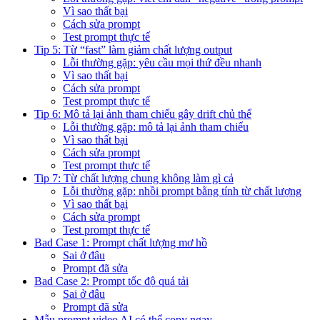
Vì sao thất bại
Cách sửa prompt
Test prompt thực tế
Tip 5: Từ “fast” làm giảm chất lượng output
Lỗi thường gặp: yêu cầu mọi thứ đều nhanh
Vì sao thất bại
Cách sửa prompt
Test prompt thực tế
Tip 6: Mô tả lại ảnh tham chiếu gây drift chủ thể
Lỗi thường gặp: mô tả lại ảnh tham chiếu
Vì sao thất bại
Cách sửa prompt
Test prompt thực tế
Tip 7: Từ chất lượng chung không làm gì cả
Lỗi thường gặp: nhồi prompt bằng tính từ chất lượng
Vì sao thất bại
Cách sửa prompt
Test prompt thực tế
Bad Case 1: Prompt chất lượng mơ hồ
Sai ở đâu
Prompt đã sửa
Bad Case 2: Prompt tốc độ quá tải
Sai ở đâu
Prompt đã sửa
Mẫu prompt video AI có thể copy ngay