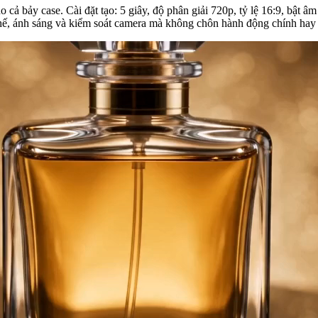
cho cả bảy case. Cài đặt tạo: 5 giây, độ phân giải 720p, tỷ lệ 16:9, bật
chế, ánh sáng và kiểm soát camera mà không chôn hành động chính hay