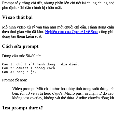
Prompt này trông chi tiết, nhưng phần lớn chi tiết lại chung chung h
phủ định. Chỉ dẫn chính bị chôn mất.
Vì sao thất bại
Mô hình video xử lý văn bản như một chuỗi chỉ dẫn. Hành động chính 
theo thời gian vốn đã khó.
Nghiên cứu của OpenAI về Sora
cũng ghi 
động tạo thêm kiểm soát.
Cách sửa prompt
Dùng cấu trúc 50-80 từ:
Câu 1: chủ thể + hành động + địa điểm.

Câu 2: camera + phong cách.

Câu 3: ràng buộc.
Prompt tốt hơn:
Video prompt: Một chai nước hoa thủy tinh trong suốt đứng trê
bên, rồi trở về vị trí hero ở giữa. Macro push-in chậm từ độ 
không text overlay, không vật thể thừa. Audio: chuyển động kí
Test prompt thực tế