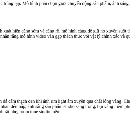
oặc trùng lặp. Mô hình phải chọn giữa chuyển động sản phẩm, ánh sáng,
xuất hiện càng sớm và càng rõ, mô hình càng dễ giữ nó xuyên suốt thời
nhận rằng mô hình video vẫn gặp thách thức với vật lý chính xác và q
n đá cẩm thạch đen khi ánh rim light ấm xuyên qua chất lỏng vàng. Cha
cao nhãn đến nắp, ánh sáng sản phẩm studio sang trọng, bụi vàng mềm ph
nh rất nhẹ, room tone studio mềm.