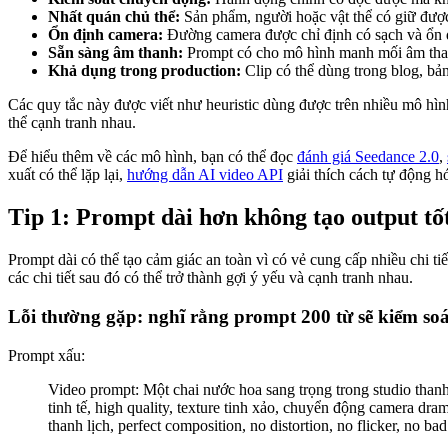
Nhất quán chủ thể:
Sản phẩm, người hoặc vật thể có giữ đượ
Ổn định camera:
Đường camera được chỉ định có sạch và ổn
Sẵn sàng âm thanh:
Prompt có cho mô hình manh mối âm th
Khả dụng trong production:
Clip có thể dùng trong blog, bả
Các quy tắc này được viết như heuristic dùng được trên nhiều mô hình
thể cạnh tranh nhau.
Để hiểu thêm về các mô hình, bạn có thể đọc
đánh giá Seedance 2.0
,
xuất có thể lặp lại,
hướng dẫn AI video API
giải thích cách tự động h
Tip 1: Prompt dài hơn không tạo output tố
Prompt dài có thể tạo cảm giác an toàn vì có vẻ cung cấp nhiều chi t
các chi tiết sau đó có thể trở thành gợi ý yếu và cạnh tranh nhau.
Lỗi thường gặp: nghĩ rằng prompt 200 từ sẽ kiểm soá
Prompt xấu:
Video prompt: Một chai nước hoa sang trọng trong studio thanh
tinh tế, high quality, texture tinh xảo, chuyển động camera dra
thanh lịch, perfect composition, no distortion, no flicker, no