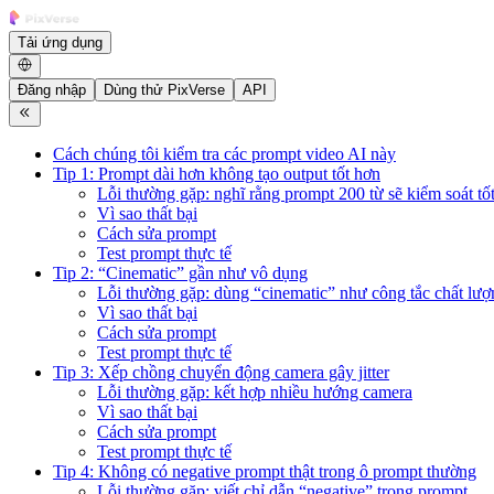
Tải ứng dụng
Đăng nhập
Dùng thử PixVerse
API
Cách chúng tôi kiểm tra các prompt video AI này
Tip 1: Prompt dài hơn không tạo output tốt hơn
Lỗi thường gặp: nghĩ rằng prompt 200 từ sẽ kiểm soát tố
Vì sao thất bại
Cách sửa prompt
Test prompt thực tế
Tip 2: “Cinematic” gần như vô dụng
Lỗi thường gặp: dùng “cinematic” như công tắc chất lượ
Vì sao thất bại
Cách sửa prompt
Test prompt thực tế
Tip 3: Xếp chồng chuyển động camera gây jitter
Lỗi thường gặp: kết hợp nhiều hướng camera
Vì sao thất bại
Cách sửa prompt
Test prompt thực tế
Tip 4: Không có negative prompt thật trong ô prompt thường
Lỗi thường gặp: viết chỉ dẫn “negative” trong prompt