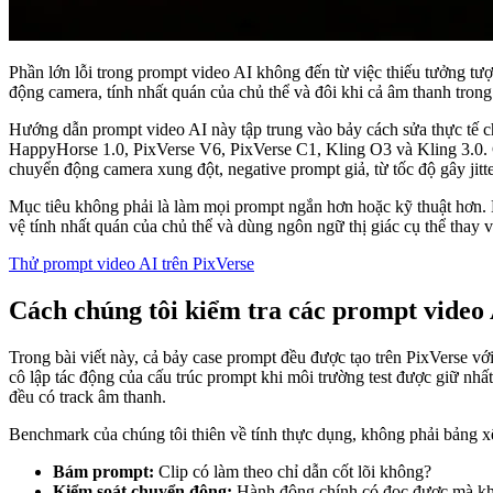
Phần lớn lỗi trong prompt video AI không đến từ việc thiếu tưởng tư
động camera, tính nhất quán của chủ thể và đôi khi cả âm thanh trong
Hướng dẫn prompt video AI này tập trung vào bảy cách sửa thực tế ch
HappyHorse 1.0, PixVerse V6, PixVerse C1, Kling O3 và Kling 3.0. C
chuyển động camera xung đột, negative prompt giả, từ tốc độ gây jitte
Mục tiêu không phải là làm mọi prompt ngắn hơn hoặc kỹ thuật hơn. M
vệ tính nhất quán của chủ thể và dùng ngôn ngữ thị giác cụ thể thay 
Thử prompt video AI trên PixVerse
Cách chúng tôi kiểm tra các prompt video
Trong bài viết này, cả bảy case prompt đều được tạo trên PixVerse vớ
cô lập tác động của cấu trúc prompt khi môi trường test được giữ nh
đều có track âm thanh.
Benchmark của chúng tôi thiên về tính thực dụng, không phải bảng xế
Bám prompt:
Clip có làm theo chỉ dẫn cốt lõi không?
Kiểm soát chuyển động:
Hành động chính có đọc được mà khô