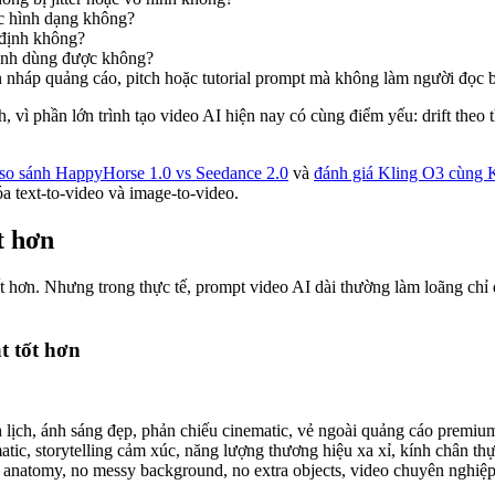
c hình dạng không?
 định không?
anh dùng được không?
n nháp quảng cáo, pitch hoặc tutorial prompt mà không làm người đọc 
, vì phần lớn trình tạo video AI hiện nay có cùng điểm yếu: drift the
so sánh HappyHorse 1.0 vs Seedance 2.0
và
đánh giá Kling O3 cùng K
óa text-to-video và image-to-video.
t hơn
iết hơn. Nhưng trong thực tế, prompt video AI dài thường làm loãng chỉ
t tốt hơn
 lịch, ánh sáng đẹp, phản chiếu cinematic, vẻ ngoài quảng cáo premium
matic, storytelling cảm xúc, năng lượng thương hiệu xa xỉ, kính chân th
 bad anatomy, no messy background, no extra objects, video chuyên nghiệ