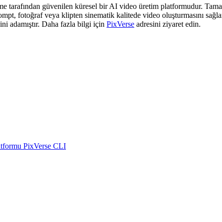
me tarafından güvenilen küresel bir AI video üretim platformudur. Tamame
prompt, fotoğraf veya klipten sinematik kalitede video oluşturmasını sağ
ni adamıştır. Daha fazla bilgi için
PixVerse
adresini ziyaret edin.
atformu
PixVerse CLI