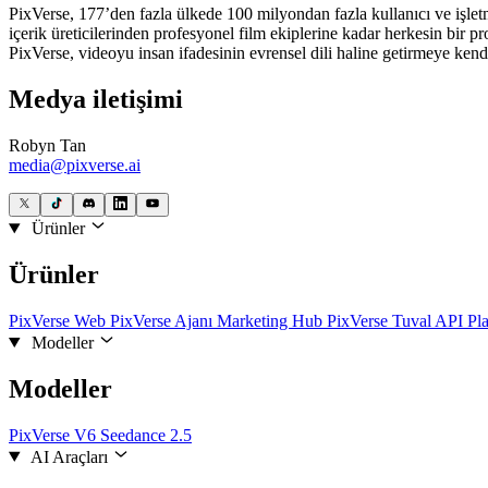
PixVerse, 177’den fazla ülkede 100 milyondan fazla kullanıcı ve işlet
içerik üreticilerinden profesyonel film ekiplerine kadar herkesin bir 
PixVerse, videoyu insan ifadesinin evrensel dili haline getirmeye kendi
Medya iletişimi
Robyn Tan
media@pixverse.ai
Ürünler
Ürünler
PixVerse Web
PixVerse Ajanı
Marketing Hub
PixVerse Tuval
API Pl
Modeller
Modeller
PixVerse V6
Seedance 2.5
AI Araçları