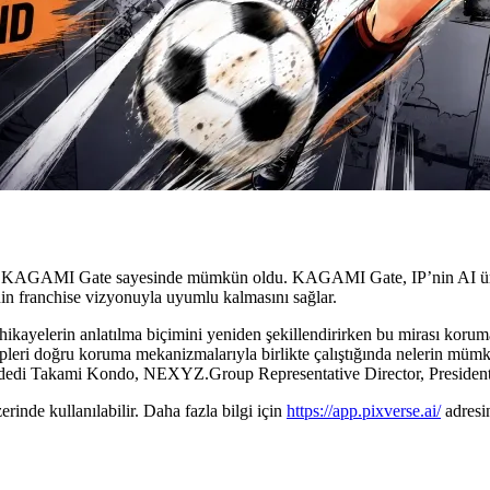
ısı KAGAMI Gate sayesinde mümkün oldu. KAGAMI Gate, IP’nin AI üretim
n franchise vizyonuyla uyumlu kalmasını sağlar.
 AI, hikayelerin anlatılma biçimini yeniden şekillendirirken bu miras
ahipleri doğru koruma mekanizmalarıyla birlikte çalıştığında nelerin müm
eriyor,” dedi Takami Kondo, NEXYZ.Group Representative Director, P
de kullanılabilir. Daha fazla bilgi için
https://app.pixverse.ai/
adresin