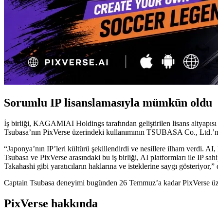
Sorumlu IP lisanslamasıyla mümkün oldu
İş birliği, KAGAMIAI Holdings tarafından geliştirilen lisans altyap
Tsubasa’nın PixVerse üzerindeki kullanımının TSUBASA Co., Ltd.’ni
“Japonya’nın IP’leri kültürü şekillendirdi ve nesillere ilham verdi.
Tsubasa ve PixVerse arasındaki bu iş birliği, AI platformları ile IP s
Takahashi gibi yaratıcıların haklarına ve isteklerine saygı göst
Captain Tsubasa deneyimi bugünden 26 Temmuz’a kadar PixVerse üzerin
PixVerse hakkında