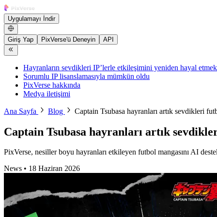
Uygulamayı İndir
Giriş Yap
PixVerse'ü Deneyin
API
Hayranların sevdikleri IP’lerle etkileşimini yeniden hayal etmek
Sorumlu IP lisanslamasıyla mümkün oldu
PixVerse hakkında
Medya iletişimi
Ana Sayfa
Blog
Captain Tsubasa hayranları artık sevdikleri futb
Captain Tsubasa hayranları artık sevdikleri
PixVerse, nesiller boyu hayranları etkileyen futbol mangasını AI destek
News
•
18 Haziran 2026