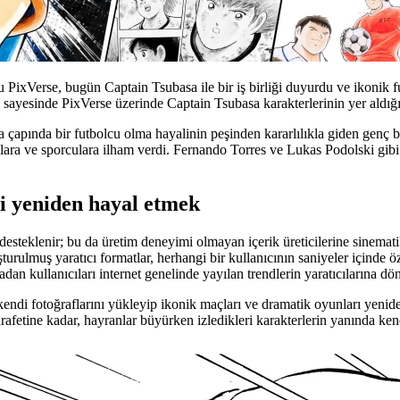
PixVerse, bugün Captain Tsubasa ile bir iş birliği duyurdu ve ikonik f
ayesinde PixVerse üzerinde Captain Tsubasa karakterlerinin yer aldığı 
 çapında bir futbolcu olma hayalinin peşinden kararlılıkla giden genç b
ara ve sporculara ilham verdi. Fernando Torres ve Lukas Podolski gibi t
ni yeniden hayal etmek
 desteklenir; bu da üretim deneyimi olmayan içerik üreticilerine sinemati
turulmuş yaratıcı formatlar, herhangi bir kullanıcının saniyeler içinde öze
n kullanıcıları internet genelinde yayılan trendlerin yaratıcılarına dö
ın kendi fotoğraflarını yükleyip ikonik maçları ve dramatik oyunları yen
fetine kadar, hayranlar büyürken izledikleri karakterlerin yanında ken