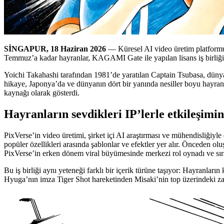
SİNGAPUR, 18 Haziran 2026
— Küresel AI video üretim platformu 
Temmuz’a kadar hayranlar, KAGAMI Gate ile yapılan lisans iş birliği s
Yoichi Takahashi tarafından 1981’de yaratılan Captain Tsubasa, dünya
hikaye, Japonya’da ve dünyanın dört bir yanında nesiller boyu hayranl
kaynağı olarak gösterdi.
Hayranların sevdikleri IP’lerle etkileşimi
PixVerse’in video üretimi, şirket içi AI araştırması ve mühendisliğiyle
popüler özellikleri arasında şablonlar ve efektler yer alır. Önceden oluş
PixVerse’in erken dönem viral büyümesinde merkezi rol oynadı ve sırada
Bu iş birliği aynı yeteneği farklı bir içerik türüne taşıyor: Hayranlar
Hyuga’nın imza Tiger Shot hareketinden Misaki’nin top üzerindeki zara