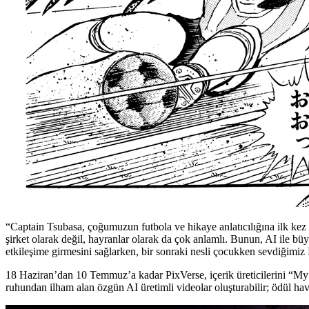
“Captain Tsubasa, çoğumuzun futbola ve hikaye anlatıcılığına ilk kez 
şirket olarak değil, hayranlar olarak da çok anlamlı. Bunun, AI ile bü
etkileşime girmesini sağlarken, bir sonraki nesli çocukken sevdiğimiz IP
18 Haziran’dan 10 Temmuz’a kadar PixVerse, içerik üreticilerini “My 
ruhundan ilham alan özgün AI üretimli videolar oluşturabilir; ödül hav