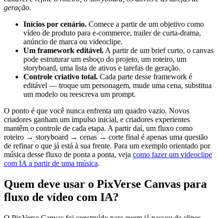
geração.
Inícios por cenário.
Comece a partir de um objetivo como
vídeo de produto para e-commerce, trailer de curta-drama,
anúncio de marca ou videoclipe.
Um framework editável.
A partir de um brief curto, o canvas
pode estruturar um esboço do projeto, um roteiro, um
storyboard, uma lista de ativos e tarefas de geração.
Controle criativo total.
Cada parte desse framework é
editável — troque um personagem, mude uma cena, substitua
um modelo ou reescreva um prompt.
O ponto é que você nunca enfrenta um quadro vazio. Novos
criadores ganham um impulso inicial, e criadores experientes
mantêm o controle de cada etapa. A partir daí, um fluxo como
roteiro → storyboard → cenas → corte final é apenas uma questão
de refinar o que já está à sua frente. Para um exemplo orientado por
música desse fluxo de ponta a ponta, veja
como fazer um videoclipe
com IA a partir de uma música
.
Quem deve usar o PixVerse Canvas para
fluxo de vídeo com IA?
O PixVerse Canvas foi construído para quem já passou de clipes