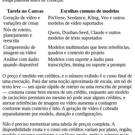
Tarefa no Canvas
Escolhas comuns de modelos
Geração de vídeo e
PixVerse, Seedance, Kling, Veo e outros
variações de cenas
modelos de vídeo suportados
Nós de roteiro,
Qwen, Doubao-Seed, Claude e outros
planejamento e
modelos de texto suportados
reescrita
Compreensão de
Modelos multimodais que leem referências,
imagem ou vídeo
quadros e contexto do projeto
Análise com áudio
Modelos com suporte a áudio para
quando disponível
transcrições, timing ou suporte a prompts
O preço é medido em créditos, e o número exibido é o custo final de
uma execução. Para dar uma noção aproximada de escala, um nó de
texto leve — um ajuste rápido de roteiro ou uma reescrita de prompt
— costuma custar bem menos de um crédito, enquanto um modelo
de raciocínio premium no mesmo nó pode usar alguns créditos, e
anexar referências de imagem ou vídeo aumenta a contagem
conforme mais contexto é lido. A geração de vídeo é cobrada
separadamente por modelo, duração e configurações.
Não é preciso memorizar uma tabela de preços completa. A
disponibilidade exata e o custo em créditos variam por plano, região,
modelo e recurso conforme o catálogo muda, então o número mais