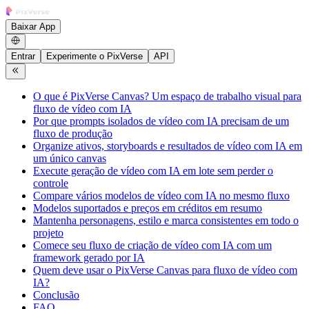
Baixar App
Entrar
Experimente o PixVerse
API
O que é PixVerse Canvas? Um espaço de trabalho visual para
fluxo de vídeo com IA
Por que prompts isolados de vídeo com IA precisam de um
fluxo de produção
Organize ativos, storyboards e resultados de vídeo com IA em
um único canvas
Execute geração de vídeo com IA em lote sem perder o
controle
Compare vários modelos de vídeo com IA no mesmo fluxo
Modelos suportados e preços em créditos em resumo
Mantenha personagens, estilo e marca consistentes em todo o
projeto
Comece seu fluxo de criação de vídeo com IA com um
framework gerado por IA
Quem deve usar o PixVerse Canvas para fluxo de vídeo com
IA?
Conclusão
FAQ