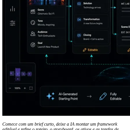
Comece com um brief curto, deixe a IA montar um framework
editável e refine o roteiro, o storyboard, os ativos e as tarefas de