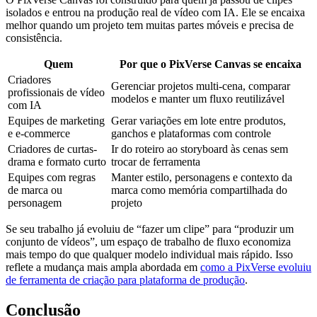
isolados e entrou na produção real de vídeo com IA. Ele se encaixa
melhor quando um projeto tem muitas partes móveis e precisa de
consistência.
Quem
Por que o PixVerse Canvas se encaixa
Criadores
Gerenciar projetos multi-cena, comparar
profissionais de vídeo
modelos e manter um fluxo reutilizável
com IA
Equipes de marketing
Gerar variações em lote entre produtos,
e e-commerce
ganchos e plataformas com controle
Criadores de curtas-
Ir do roteiro ao storyboard às cenas sem
drama e formato curto
trocar de ferramenta
Equipes com regras
Manter estilo, personagens e contexto da
de marca ou
marca como memória compartilhada do
personagem
projeto
Se seu trabalho já evoluiu de “fazer um clipe” para “produzir um
conjunto de vídeos”, um espaço de trabalho de fluxo economiza
mais tempo do que qualquer modelo individual mais rápido. Isso
reflete a mudança mais ampla abordada em
como a PixVerse evoluiu
de ferramenta de criação para plataforma de produção
.
Conclusão