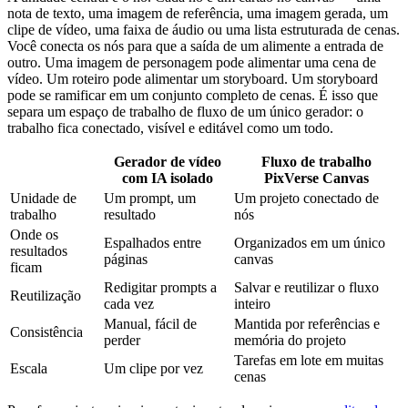
nota de texto, uma imagem de referência, uma imagem gerada, um
clipe de vídeo, uma faixa de áudio ou uma lista estruturada de cenas.
Você conecta os nós para que a saída de um alimente a entrada de
outro. Uma imagem de personagem pode alimentar uma cena de
vídeo. Um roteiro pode alimentar um storyboard. Um storyboard
pode se ramificar em um conjunto completo de cenas. É isso que
separa um espaço de trabalho de fluxo de um único gerador: o
trabalho fica conectado, visível e editável como um todo.
Gerador de vídeo
Fluxo de trabalho
com IA isolado
PixVerse Canvas
Unidade de
Um prompt, um
Um projeto conectado de
trabalho
resultado
nós
Onde os
Espalhados entre
Organizados em um único
resultados
páginas
canvas
ficam
Redigitar prompts a
Salvar e reutilizar o fluxo
Reutilização
cada vez
inteiro
Manual, fácil de
Mantida por referências e
Consistência
perder
memória do projeto
Tarefas em lote em muitas
Escala
Um clipe por vez
cenas