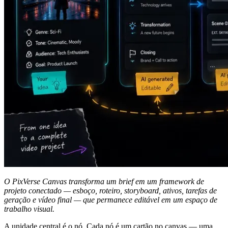
O PixVerse Canvas transforma um brief em um framework de
projeto conectado — esboço, roteiro, storyboard, ativos, tarefas de
geração e vídeo final — que permanece editável em um espaço de
trabalho visual.
A unidade central é o nó. Cada nó é um cartão no canvas — uma