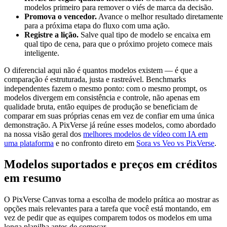
modelos primeiro para remover o viés de marca da decisão.
Promova o vencedor.
Avance o melhor resultado diretamente
para a próxima etapa do fluxo com uma ação.
Registre a lição.
Salve qual tipo de modelo se encaixa em
qual tipo de cena, para que o próximo projeto comece mais
inteligente.
O diferencial aqui não é quantos modelos existem — é que a
comparação é estruturada, justa e rastreável. Benchmarks
independentes fazem o mesmo ponto: com o mesmo prompt, os
modelos divergem em consistência e controle, não apenas em
qualidade bruta, então equipes de produção se beneficiam de
comparar em suas próprias cenas em vez de confiar em uma única
demonstração. A PixVerse já reúne esses modelos, como abordado
na nossa visão geral dos
melhores modelos de vídeo com IA em
uma plataforma
e no confronto direto em
Sora vs Veo vs PixVerse
.
Modelos suportados e preços em créditos
em resumo
O PixVerse Canvas torna a escolha de modelo prática ao mostrar as
opções mais relevantes para a tarefa que você está montando, em
vez de pedir que as equipes comparem todos os modelos em uma
longa planilha antes de começar.