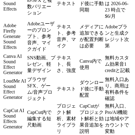
to-SFX と複
Sound
テキスト
ド後に手動
は 2026-06-
数バリエー
Effects
同期
23 時点で
ション
$6/月
Adobeユーザ
Adobe
テキス
メディアに
Adobeプラ
ーのプロン
Firefly
ト、参考
追加できる
ンと生成ク
Generate
プト、参考
音声、マ
が配置判断
レジット次
Sound
音声、マイ
イク
は必要
第
Effects
クガイド
Canva AI
SNS動画、プ
テキス
無料カスタ
Canva内で
Sound
レゼン、軽
ト、長
ム効果音1
Effect
使用
量デザイン
さ、強度
creditと記載
Generator
ブラウザ
無料入口あ
LoudMe AI
ダウンロー
SFX、ゲー
り。商用は
Sound
テキスト
ド後に手動
Effect
ム/音声プロ
有料条件を
配置
Generator
ジェクト
確認
プロジェ
CapCutが
無料入口、
CapCut AI
CapCut内で
クト解
プロジェク
Pro/AI機能
Sound
編集する短
析、素材
ト解析と効
は地域やア
Effects
尺動画
ライブラ
果音追加を
カウントで
Generator
リ
説明
変動