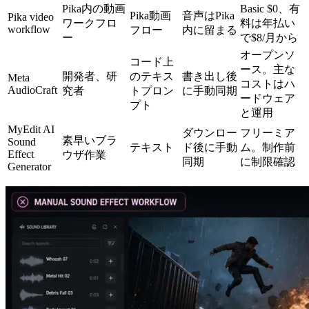
Pika内の動画
Basic $0、有
Pika動画
音声はPika
Pika video
ワークフロ
料は年払い
workflow
フロー
内に留まる
ー
で$8/月から
オープンソ
コード上
ース。主な
開発者、研
のテキス
書き出し後
Meta
コストはハ
AudioCraft
究者
トプロン
に手動同期
ードウェア
プト
と運用
MyEdit AI
ダウンロー
フリーミア
素早いブラ
Sound
テキスト
ド後に手動
ム。制作前
Effect
ウザ作業
同期
に制限確認
Generator