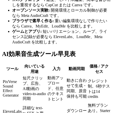
しを重視するなら CapCut または Canva です。
オープンソース実験:
開発環境とローカル制御が必要
なら Meta AudioCraft です。
ブラウザで素早く作る:
重い編集環境なしで作りたい
なら Canva、MyEdit、LoudMe を比較します。
ゲームとアプリ:
短いバリエーション、ループ、ライ
センス記録が必要なら ElevenLabs、LoudMe、Meta
AudioCraft を比較します。
AI効果音生成ツール早見表
向いている
価格 / アク
ツール
入力
動画同期
用途
セス
動画アッ
短尺クリッ
動きに合わ
クレジット
PixVerse
プロー
プ、広告、
せて生成・
Sound
制。6秒テス
ド、任意
AI動画の
Effect
同期、原音
トは14
video-to-audio
のテキス
Generator
保持も可能
credits
同期
トヒント
無料プラン
詳細な text-
ダウンロー
あり。Starter
ElevenLabs