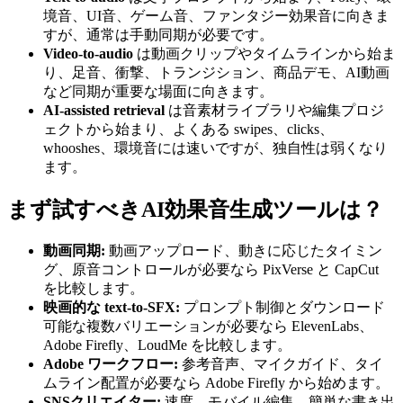
境音、UI音、ゲーム音、ファンタジー効果音に向きま
すが、通常は手動同期が必要です。
Video-to-audio
は動画クリップやタイムラインから始ま
り、足音、衝撃、トランジション、商品デモ、AI動画
など同期が重要な場面に向きます。
AI-assisted retrieval
は音素材ライブラリや編集プロジ
ェクトから始まり、よくある swipes、clicks、
whooshes、環境音には速いですが、独自性は弱くなり
ます。
まず試すべきAI効果音生成ツールは？
動画同期:
動画アップロード、動きに応じたタイミン
グ、原音コントロールが必要なら PixVerse と CapCut
を比較します。
映画的な text-to-SFX:
プロンプト制御とダウンロード
可能な複数バリエーションが必要なら ElevenLabs、
Adobe Firefly、LoudMe を比較します。
Adobe ワークフロー:
参考音声、マイクガイド、タイ
ムライン配置が必要なら Adobe Firefly から始めます。
SNSクリエイター:
速度、モバイル編集、簡単な書き出