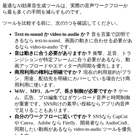
最適なAI効果音生成ツールは、実際の音声ワークフローか
ら最も多くの手間を減らすものです。
ツールを比較する前に、次の5つを確認してください。
Text-to-sound か video-to-audio か？
音を言葉で説明で
きるなら text-to-sound、画面の動きに合わせる必要があ
るなら video-to-audio です。
音は動きに合う必要がありますか？
衝撃、足音、トラ
ンジションが特定フレームに合う必要があるなら、動
画アップロードやエディター内同期を優先します。
商用利用の権利は明確ですか？
現在の利用規約がプラ
ン、用途、配信先を明確にカバーしている場合だけ商
用利用に使います。
WAV、MP3、ループ、長さ制御が必要ですか？
ゲー
ム、広告、プロ編集ではダウンロード音声と時間制御
が重要です。SNS向けの素早い投稿ならアプリ内音声
で足りることもあります。
自分のワークフローに近いですか？
SNSなら CapCut
や Canva、Adobe なら Firefly、開発者なら AudioCraft、
同期したい動画があるなら video-to-audio ツールを優先