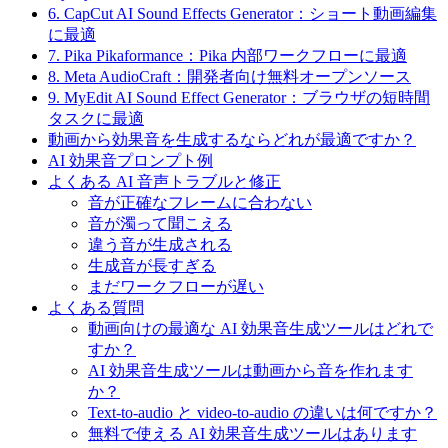
6. CapCut AI Sound Effects Generator：ショート動画編集
に最適
7. Pika Pikaformance：Pika 内部ワークフローに最適
8. Meta AudioCraft：開発者向け無料オープンソース
9. MyEdit AI Sound Effect Generator：ブラウザの短時間
タスクに最適
動画から効果音を生成するならどれが最適ですか？
AI 効果音プロンプト例
よくある AI 音声トラブルと修正
音が正確なフレームに合わない
音が濁って聞こえる
違う音が生成される
生成音が長すぎる
まだワークフローが遅い
よくある質問
動画向けの最適な AI 効果音生成ツールはどれで
すか？
AI 効果音生成ツールは動画から音を作れます
か？
Text-to-audio と video-to-audio の違いは何ですか？
無料で使える AI 効果音生成ツールはあります