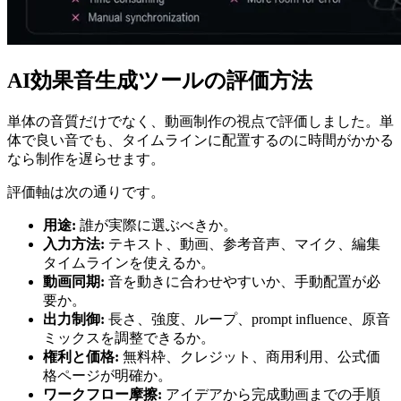
AI効果音生成ツールの評価方法
単体の音質だけでなく、動画制作の視点で評価しました。単
体で良い音でも、タイムラインに配置するのに時間がかかる
なら制作を遅らせます。
評価軸は次の通りです。
用途:
誰が実際に選ぶべきか。
入力方法:
テキスト、動画、参考音声、マイク、編集
タイムラインを使えるか。
動画同期:
音を動きに合わせやすいか、手動配置が必
要か。
出力制御:
長さ、強度、ループ、prompt influence、原音
ミックスを調整できるか。
権利と価格:
無料枠、クレジット、商用利用、公式価
格ページが明確か。
ワークフロー摩擦:
アイデアから完成動画までの手順